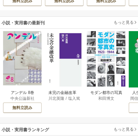
無料立読み
無料立読み
無料立読み
立たずな妻のはず
陛
でしたが……～
もっと見る
小説・実用書の最新刊
アンデル 8巻
未完の金融改革
モダン都市の写真
人
中央公論新社
川北英隆
/
塩入篤
和田博文
岡
――池尾和人の政
史 1923－1944
教
策実践 1巻
――写真雑誌「フ
の
無料立読み
ォトタイムス」に
みる視覚の革命 1巻
もっと見る
小説・実用書ランキング