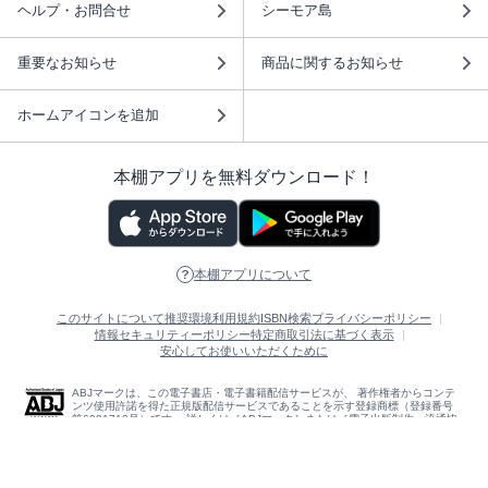
ヘルプ・お問合せ
シーモア島
重要なお知らせ
商品に関するお知らせ
ホームアイコンを追加
本棚アプリを無料ダウンロード！
本棚アプリについて
このサイトについて
推奨環境
利用規約
ISBN検索
プライバシーポリシー
情報セキュリティーポリシー
特定商取引法に基づく表示
安心してお使いいただくために
ABJマークは、この電子書店・電子書籍配信サービスが、 著作権者からコンテ
ンツ使用許諾を得た正規版配信サービスであることを示す登録商標（登録番号
第6091713号）です。 詳しくは［ABJマーク］または［電子出版制作・流通協
議会］で検索してください。
(C)NTTソルマーレ