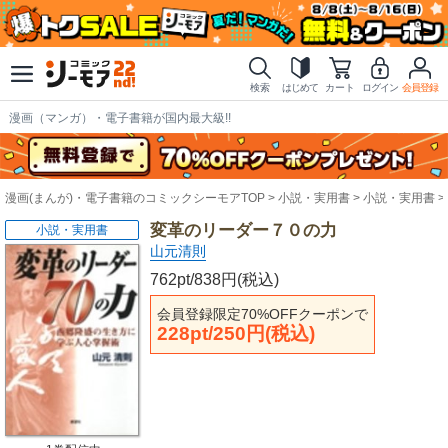
検索
はじめて
カート
ログイン
会員登録
漫画（マンガ）・電子書籍が国内最大級!!
漫画(まんが)・電子書籍のコミックシーモアTOP
小説・実用書
小説・実用書
変革のリーダー７０の力
小説・実用書
山元清則
762pt/838円(税込)
会員登録限定70%OFFクーポンで
228pt/250円(税込)