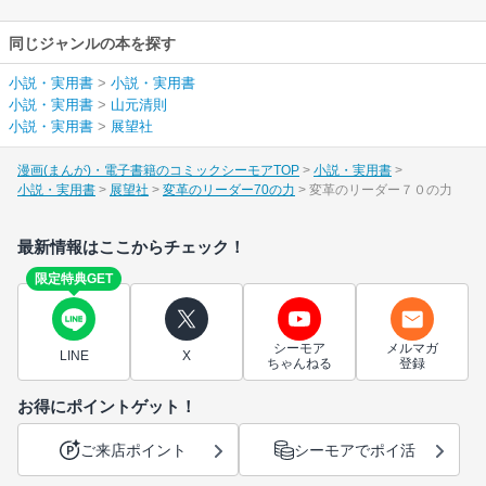
同じジャンルの本を探す
小説・実用書
>
小説・実用書
小説・実用書
>
山元清則
小説・実用書
>
展望社
漫画(まんが)・電子書籍のコミックシーモアTOP
小説・実用書
小説・実用書
展望社
変革のリーダー70の力
変革のリーダー７０の力
最新情報はここからチェック！
限定特典GET
シーモア
メルマガ
LINE
X
ちゃんねる
登録
お得にポイントゲット！
ご来店ポイント
シーモアでポイ活