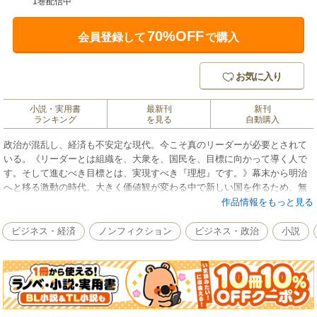
1巻配信中
70%OFF
会員登録して
で購入
お気に入り
小説・実用書
最新刊
新刊
ランキング
を見る
自動購入
政治が混乱し、経済も不安定な現代。今こそ真のリーダーが必要とされて
いる。《リーダーとは組織を、大衆を、国民を、目標に向かって導く人で
す。そして進むべき目標とは、実現すべき『理想』です。》幕末から明治
へと移る激動の時代。大きく価値観が変わる中で新しい国を作るため、無
私無欲で活躍した西郷隆盛。自殺未遂に二度の島流し。苦難の連続の中で
作品情報をもっと見る
も志を捨てず、新政府樹立の立役者となった西郷。《こんな世の中に西郷
がいたら……》と切望する著者が、西郷の波乱の人生と言動を通して、真
ビジネス・経済
ノンフィクション
ビジネス・政治
小説
のリーダー像を描く一冊。