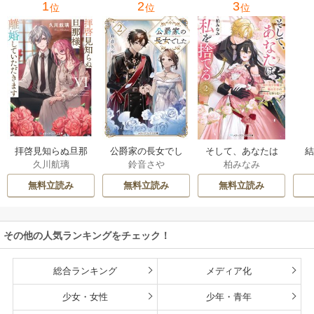
1
2
3
位
位
位
拝啓見知らぬ旦那
公爵家の長女でし
そして、あなたは
久川航璃
鈴音さや
柏みなみ
様、離婚していた
た
私を捨てる
だきます
無料立読み
無料立読み
無料立読み
その他の人気ランキングをチェック！
総合ランキング
メディア化
少女・女性
少年・青年