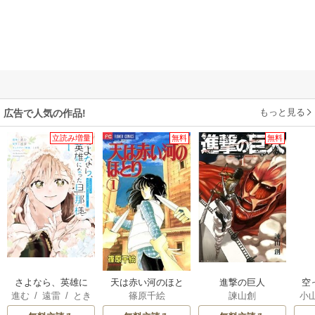
もっと見る
広告で人気の作品!
立読み増量
無料
無料
さよなら、英雄に
天は赤い河のほと
進撃の巨人
空
進む
/
遠雷
/
とき
篠原千絵
諫山創
小
なった旦那様 ～
り
間
ただ祈るだけの役
が