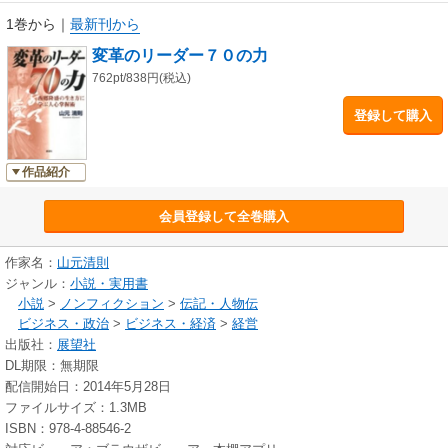
1巻から
｜
最新刊から
変革のリーダー７０の力
762pt/838円(税込)
登録して購入
作品紹介
会員登録して全巻購入
作家名：
山元清則
ジャンル：
小説・実用書
小説
>
ノンフィクション
>
伝記・人物伝
ビジネス・政治
>
ビジネス・経済
>
経営
出版社：
展望社
DL期限：無期限
配信開始日：2014年5月28日
ファイルサイズ：1.3MB
ISBN：978-4-88546-2