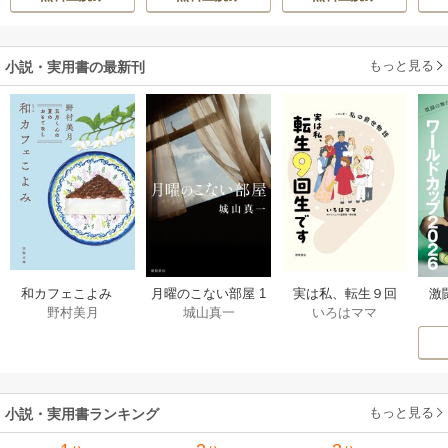
もっと見る
小説・実用書の最新刊
激
和カフェこよみ
月曜のこない部屋 1
実は私、転生９回
野村美月
城山真一
いろはママ
前
五月くんの夏のお
巻
生です マンガ
ー
もてなし 1巻
私の前世物語 1巻
もっと見る
小説・実用書ランキング