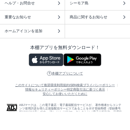
ヘルプ・お問合せ
シーモア島
重要なお知らせ
商品に関するお知らせ
ホームアイコンを追加
本棚アプリを無料ダウンロード！
本棚アプリについて
このサイトについて
推奨環境
利用規約
ISBN検索
プライバシーポリシー
情報セキュリティーポリシー
特定商取引法に基づく表示
安心してお使いいただくために
ABJマークは、この電子書店・電子書籍配信サービスが、 著作権者からコンテ
ンツ使用許諾を得た正規版配信サービスであることを示す登録商標（登録番号
第6091713号）です。 詳しくは［ABJマーク］または［電子出版制作・流通協
議会］で検索してください。
(C)NTTソルマーレ