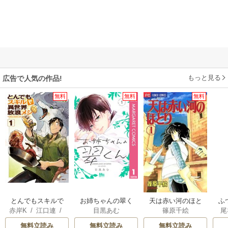
もっと見る
広告で人気の作品!
無料
無料
無料
とんでもスキルで
お姉ちゃんの翠く
天は赤い河のほと
ふ
赤岸K
/
江口連
/
目黒あむ
篠原千絵
尾
異世界放浪メシ
ん
り
は
雅
雛
無料立読み
無料立読み
無料立読み