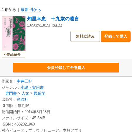
1巻から
｜
最新刊から
知里幸恵 十九歳の遺言
1,650pt/1,815円(税込)
無料立読み
登録して購入
作品紹介
会員登録して全巻購入
作家名：
中井三好
ジャンル：
小説・実用書
専門書
>
人文
>
民俗学
出版社：
彩流社
DL期限：無期限
配信開始日：2014年5月28日
ファイルサイズ：45.3MB
ISBN：488202196X
対応ビューア：ブラウザビューア、本棚アプリ