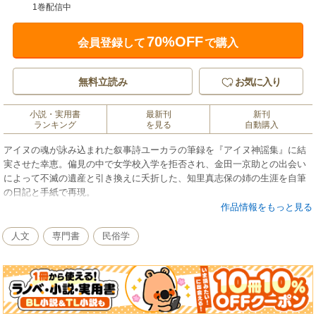
1巻配信中
70%OFF
会員登録して
で購入
無料立読み
お気に入り
小説・実用書
最新刊
新刊
ランキング
を見る
自動購入
アイヌの魂が詠み込まれた叙事詩ユーカラの筆録を『アイヌ神謡集』に結
実させた幸恵。偏見の中で女学校入学を拒否され、金田一京助との出会い
によって不滅の遺産と引き換えに夭折した、知里真志保の姉の生涯を自筆
の日記と手紙で再現。
※この商品は紙の書籍のページを画像にした電子書籍です。文字だけを拡
作品情報をもっと見る
大することはできませんので、予めご了承ください。試し読みファイルに
より、ご購入前にお手持ちの端末での表示をご確認ください。
人文
専門書
民俗学