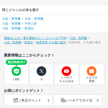
同じジャンルの本を探す
小説・実用書
>
小説・実用書
小説・実用書
>
中井三好
小説・実用書
>
彩流社
漫画(まんが)・電子書籍のコミックシーモアTOP
小説・実用書
小説・実用書
彩流社
知里幸恵 十九歳の遺言
知里幸恵 十九歳の遺言
最新情報はここからチェック！
限定特典GET
シーモア
メルマガ
LINE
X
ちゃんねる
登録
お得にポイントゲット！
ご来店ポイント
シーモアでポイ活