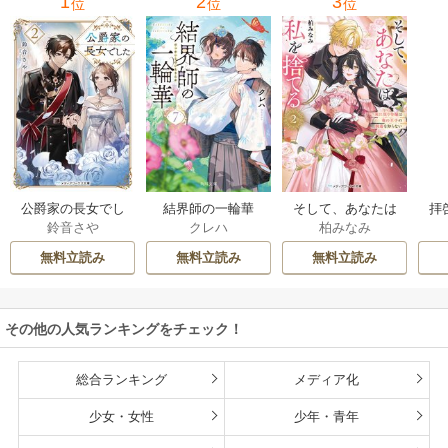
1
2
3
位
位
位
公爵家の長女でし
結界師の一輪華
そして、あなたは
拝
鈴音さや
クレハ
柏みなみ
た
私を捨てる
様
無料立読み
無料立読み
無料立読み
その他の人気ランキングをチェック！
総合ランキング
メディア化
少女・女性
少年・青年