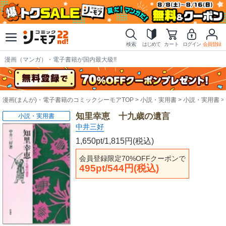
検索
はじめて
カート
ログイン
会員登録
漫画（マンガ）・電子書籍が国内最大級!!
漫画(まんが)・電子書籍のコミックシーモアTOP
小説・実用書
小説・実用書
知里幸恵 十九歳の遺言
小説・実用書
中井三好
1,650pt/1,815円(税込)
会員登録限定70%OFFクーポンで
495pt/544円(税込)