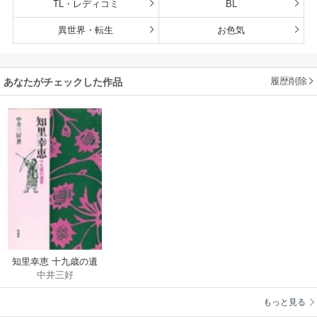
TL・レディコミ
BL
異世界・転生
お色気
履歴削除
あなたがチェックした作品
知里幸恵 十九歳の遺
中井三好
言
もっと見る