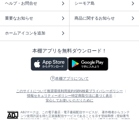
ヘルプ・お問合せ
シーモア島
重要なお知らせ
商品に関するお知らせ
ホームアイコンを追加
本棚アプリを無料ダウンロード！
本棚アプリについて
このサイトについて
推奨環境
利用規約
ISBN検索
プライバシーポリシー
情報セキュリティーポリシー
特定商取引法に基づく表示
安心してお使いいただくために
ABJマークは、この電子書店・電子書籍配信サービスが、 著作権者からコンテ
ンツ使用許諾を得た正規版配信サービスであることを示す登録商標（登録番号
第6091713号）です。 詳しくは［ABJマーク］または［電子出版制作・流通協
議会］で検索してください。
(C)NTTソルマーレ