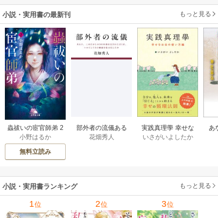
もっと見る
小説・実用書の最新刊
部外者の流儀ある
実践真理學 幸せな
蟲祓いの宦官師弟 2
あ
花畑秀人
いさがいよしたか
小野はるか
日、三木たかしの5
お金の使い方編 1巻
巻
せ
000曲を託されたぼ
無料立読み
くは、いかにして
その価値を最大化
したか 1巻
もっと見る
小説・実用書ランキング
1
2
3
位
位
位