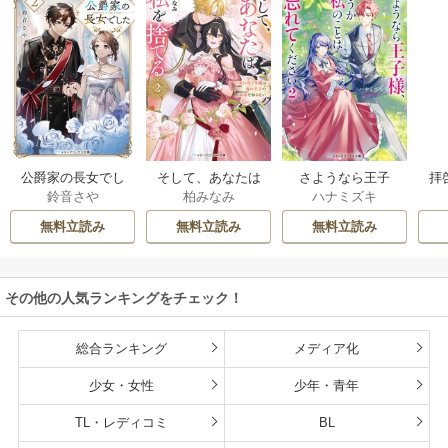
公爵家の長女でし
そして、あなたは
さようなら王子
拝
鈴音さや
柏みなみ
ハナミズキ
た
私を捨てる
様、どうか私のこ
様
とは忘れてくださ
無料立読み
無料立読み
無料立読み
い
その他の人気ランキングをチェック！
総合ランキング
メディア化
少女・女性
少年・青年
TL・レディコミ
BL