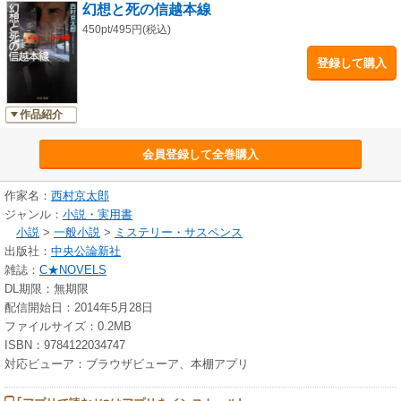
幻想と死の信越本線
450pt/495円(税込)
登録して購入
作品紹介
会員登録して全巻購入
作家名：
西村京太郎
ジャンル：
小説・実用書
小説
>
一般小説
>
ミステリー・サスペンス
出版社：
中央公論新社
雑誌：
C★NOVELS
DL期限：無期限
配信開始日：2014年5月28日
ファイルサイズ：0.2MB
ISBN：9784122034747
対応ビューア：ブラウザビューア、本棚アプリ