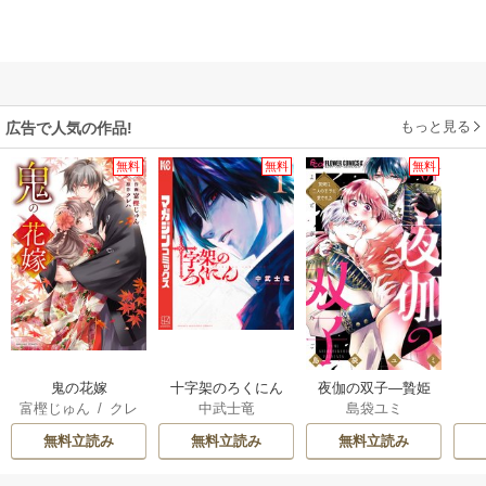
もっと見る
広告で人気の作品!
無料
無料
無料
鬼の花嫁
十字架のろくにん
夜伽の双子―贄姫
富樫じゅん
/
クレ
中武士竜
島袋ユミ
は二人の王子に愛
ハ
される―
無料立読み
無料立読み
無料立読み