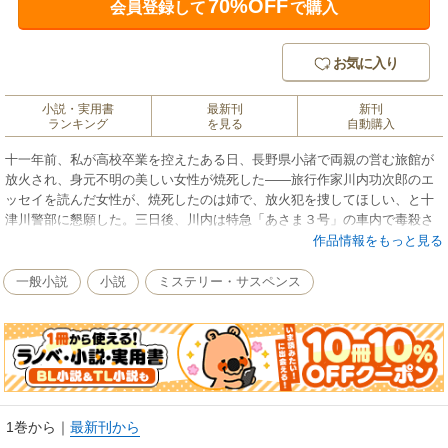
70%OFF
会員登録して
で購入
お気に入り
小説・実用書
最新刊
新刊
ランキング
を見る
自動購入
十一年前、私が高校卒業を控えたある日、長野県小諸で両親の営む旅館が
放火され、身元不明の美しい女性が焼死した――旅行作家川内功次郎のエ
ッセイを読んだ女性が、焼死したのは姉で、放火犯を捜してほしい、と十
津川警部に懇願した。三日後、川内は特急「あさま３号」の車内で毒殺さ
れた。十一年前の亡霊が甦ったのか！？ 興趣と旅情溢れる十津川警部の
作品情報をもっと見る
名推理四篇。
一般小説
小説
ミステリー・サスペンス
1巻から
｜
最新刊から