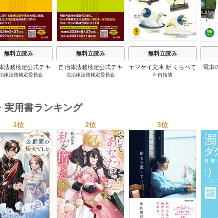
無料立読み
無料立読み
無料立読み
体法務検定公式テキ
自治体法務検定公式テキ
ヤマケイ文庫 新 くらべて
電車
治体法務検定委員会
自治体法務検定委員会
叶内拓哉
 政策法務編 ２０
スト 基本法務編 ２０
わかる野鳥300 1巻
６年度検定対応 1巻
２６年度検定対応 1巻
・実用書ランキング
1位
2位
3位
s