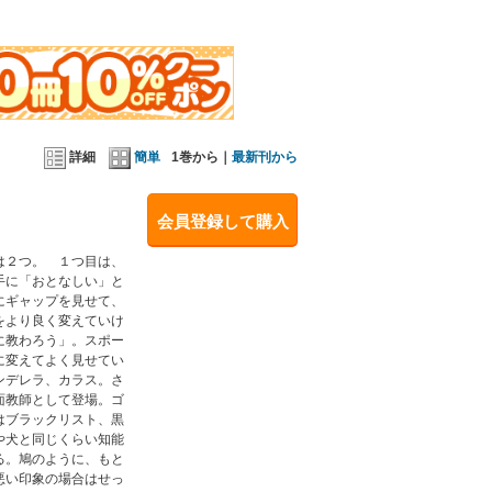
ずるがしこいと思われてしまうのです。 以上はほ
詳細
簡単
1巻から｜
最新刊から
会員登録して購入
は２つ。 １つ目は、
手に「おとなしい」と
にギャップを見せて、
をより良く変えていけ
に教わろう」。スポー
に変えてよく見せてい
ンデレラ、カラス。さ
面教師として登場。ゴ
はブラックリスト、黒
や犬と同じくらい知能
る。鳩のように、もと
悪い印象の場合はせっ