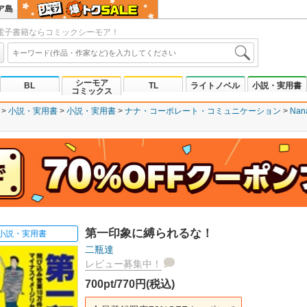
ア島
電子書籍ならコミックシーモア！
シーモア
BL
TL
ライトノベル
小説・実用書
コミックス
小説・実用書
小説・実用書
ナナ・コーポレート・コミュニケーション
Na
第一印象に縛られるな！
小説・実用書
二瓶達
レビュー募集中！
700pt/770円(税込)