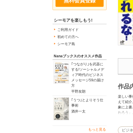
無料会員登録
シーモアを楽しもう!
ご利用ガイド
初めての方へ
シーモア島
Nanaブックスのオススメ作品
｢つながり｣を武器に
する!ソーシャルメデ
ィア時代のビジネス
メッセージ59の届け
作品
方
平野友朗
楽しい事
｢うつ｣とよりそう仕
えて紹介
事術
象に上書
酒井一太
わろう」
生、さか
ゴミ捨て
カラスは
もっと見る
ビジ