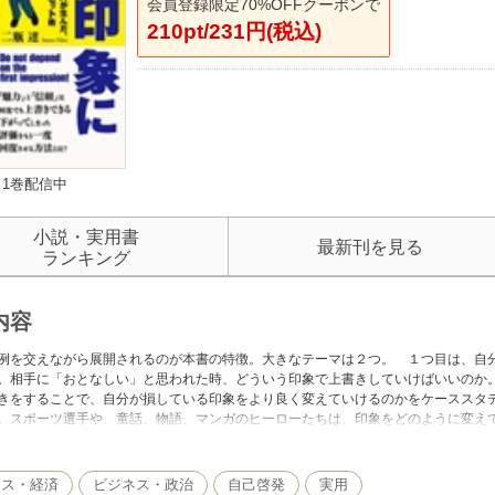
会員登録限定70%OFFクーポンで
210pt/231円(税込)
1巻配信中
小説・実用書
最新刊を見る
ランキング
内容
例を交えながら展開されるのが本書の特徴。大きなテーマは２つ。 １つ目は、自
。相手に「おとなしい」と思われた時、どういう印象で上書きしていけばいいのか
きをすることで、自分が損している印象をより良く変えていけるのかをケーススタ
。スポーツ選手や、童話、物語、マンガのヒーローたちは、印象をどのように変え
なクン、ドラえもん、シンデレラ、カラス。さまざまな登場人物の事例を交えて展
場、お墓など、存在する場所が悪い。そして色が黒というのはブラックリスト、黒
３歳児や犬と同じくらい知能が高い。でも、従前の悪い印象で、それが狡猾さとし
ネス・経済
ビジネス・政治
自己啓発
実用