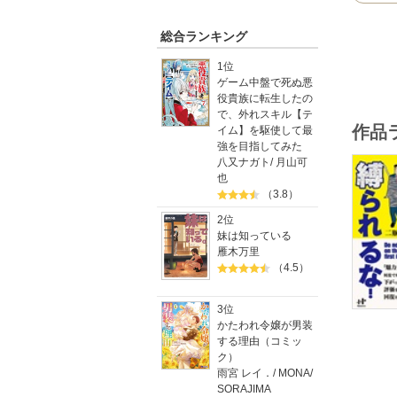
あれば、
んの一例
総合ランキング
1位
ゲーム中盤で死ぬ悪
役貴族に転生したの
で、外れスキル【テ
作品
イム】を駆使して最
強を目指してみた
八又ナガト
/
月山可
也
（3.8）
2位
妹は知っている
雁木万里
（4.5）
3位
かたわれ令嬢が男装
する理由（コミッ
ク）
雨宮 レイ．
/
MONA
/
SORAJIMA