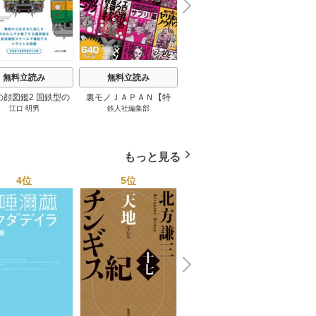
N
x
e
t
無料立読み
無料立読み
無料立読み
の顔図鑑2 国鉄型の
裏モノＪＡＰＡＮ【特
パナソニック コネクト
日本の
江口 明男
鉄人社編集部
上阪徹
鉄道車両 1巻
集】★超ボリューム版６
大企業をいかに変えるか
20
４０ページ★１２冊★全
1巻
国４７都道府県を代表す
る最高のフーゾク★エロ
もっと見る
トレンド年間ベスト★お
っさん５０人の体験から
4位
5位
6位
学ぶ★夢のようなエロい
楽園３０ 1巻
N
x
e
t