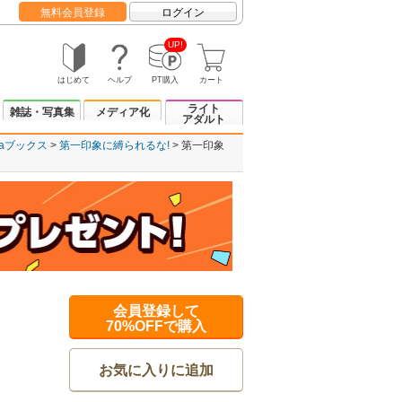
無料会員登録
ログイン
UP!
はじめて
ヘルプ
PT購入
カート
ライト
雑誌・写真集
メディア化
アダルト
naブックス
第一印象に縛られるな!
第一印象
会員登録して
70%OFFで購入
お気に入りに追加