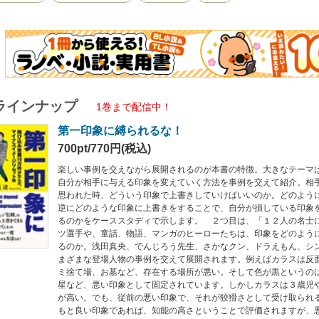
知能の高さということで評価されますが、悪い印象の場合はせっかく頭がよくても
。他にも楽しくてためになる事例が満載です！
ラインナップ
1巻まで配信中！
第一印象に縛られるな！
700pt/770円(税込)
楽しい事例を交えながら展開されるのが本書の特徴。大きなテーマ
自分が相手に与える印象を変えていく方法を事例を交えて紹介。相
思われた時、どういう印象で上書きしていけばいいのか。どのよう
逆にどのような印象に上書きをすることで、自分が損している印象
るのかをケーススタディで示します。 ２つ目は、「１２人の名士
ツ選手や、童話、物語、マンガのヒーローたちは、印象をどのよう
るのか。浅田真央、でんじろう先生、さかなクン、ドラえもん、シ
まざまな登場人物の事例を交えて展開されます。例えばカラスは反
ミ捨て場、お墓など、存在する場所が悪い。そして色が黒というの
星など、悪い印象として固定されています。しかしカラスは３歳児
が高い。でも、従前の悪い印象で、それが狡猾さとして受け取られ
もと良い印象であれば、知能の高さということで評価されますが、