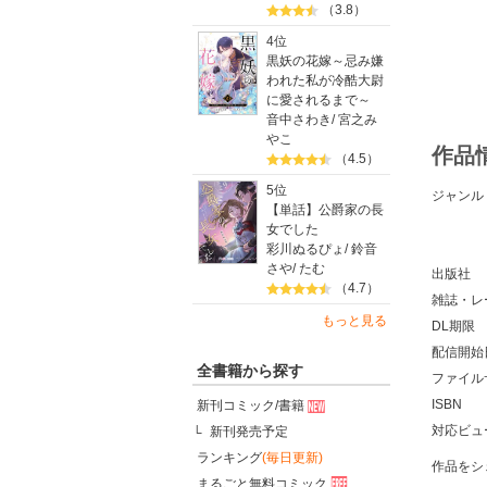
（3.8）
4位
黒妖の花嫁～忌み嫌
われた私が冷酷大尉
に愛されるまで～
音中さわき
/
宮之み
やこ
作品
（4.5）
5位
ジャンル
【単話】公爵家の長
女でした
彩川ぬるぴょ
/
鈴音
さや
/
たむ
出版社
（4.7）
雑誌・レ
もっと見る
DL期限
配信開始
全書籍から探す
ファイル
ISBN
新刊コミック/書籍
対応ビュ
新刊発売予定
ランキング
(毎日更新)
作品をシ
まるごと無料コミック