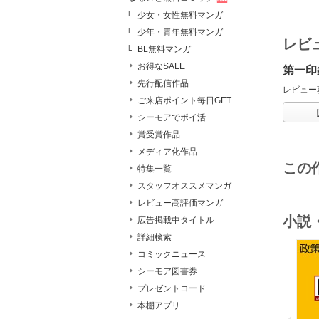
少女・女性無料マンガ
少年・青年無料マンガ
レビ
BL無料マンガ
お得なSALE
第一印
先行配信作品
レビュー
ご来店ポイント毎日GET
シーモアでポイ活
賞受賞作品
メディア化作品
この
特集一覧
スタッフオススメマンガ
レビュー高評価マンガ
小説
広告掲載中タイトル
詳細検索
コミックニュース
シーモア図書券
プレゼントコード
o
本棚アプリ
v