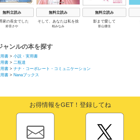
無料立読み
無料立読み
無料立読み
爵家の長女でした
そして、あなたは私を捨
影まで愛して
鈴音さや
柏みなみ
影山優佳
てる
ジャンルの本を探す
実用書
>
小説・実用書
実用書
>
二瓶達
実用書
>
ナナ・コーポレート・コミュニケーション
実用書
>
Nanaブックス
お得情報をGET！登録してね