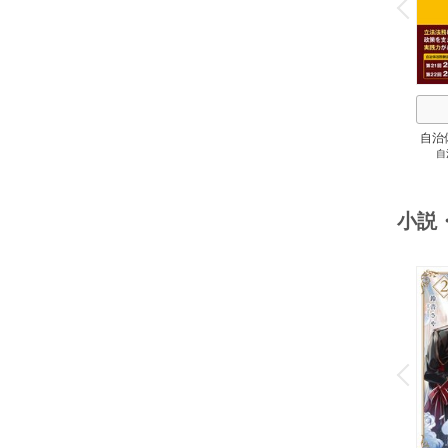
P
r
e
i
u
自治
自
スト
２
小説
o
v
P
r
e
i
u