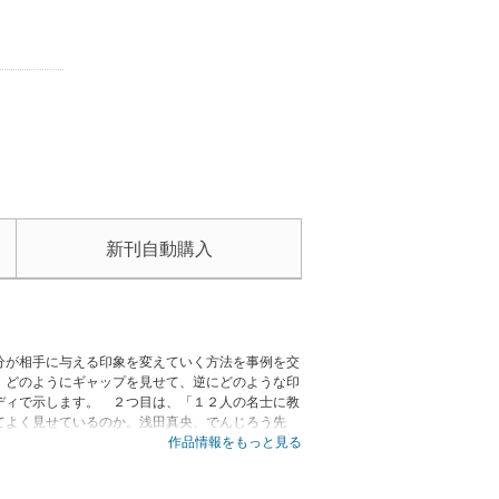
新刊自動購入
分が相手に与える印象を変えていく方法を事例を交
。どのようにギャップを見せて、逆にどのような印
ディで示します。 ２つ目は、「１２人の名士に教
てよく見せているのか。浅田真央、でんじろう先
開されます。例えばカラスは反面教師として登場。
作品情報をもっと見る
星など、悪い印象として固定されています。しかし
て受け取られる。鳩のように、もともと良い印象で