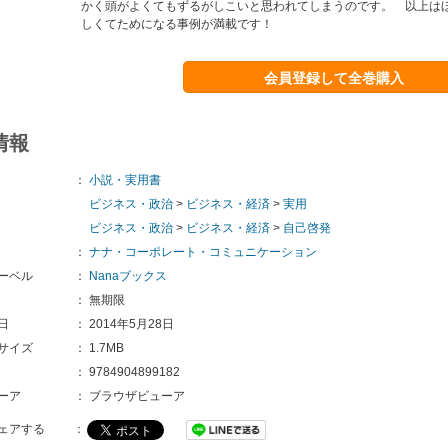
かく頭がよくてもずるがしこいと思われてしまうのです。 以上は
しくてためになる事例が満載です！
会員登録して全巻購入
情報
：
小説・実用書
ビジネス・政治
>
ビジネス・経済
>
実用
ビジネス・政治
>
ビジネス・経済
>
自己啓発
：
ナナ・コーポレート・コミュニケーション
ーベル
：
Nanaブックス
：
無期限
日
：
2014年5月28日
サイズ
：
1.7MB
：
9784904899182
ーア
：
ブラウザビューア
ェアする
：