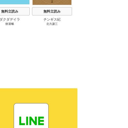
無料立読み
無料立読み
無料立読み
ダクダデイラ
チンギス紀
東京バンドワゴン
B-PR
餅屋蛾
北方謙三
小路幸也
Ｂ
ジャラ
ディ 
ブック