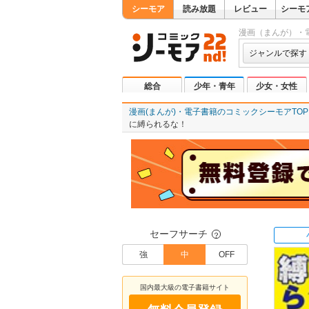
シーモア
読み放題
レビュー
シーモ
漫画（まんが）・
ジャンルで探す
総合
少年・青年
少女・女性
漫画(まんが)・電子書籍のコミックシーモアTOP
に縛られるな！
セーフサーチ
？
強
中
OFF
国内最大級の電子書籍サイト