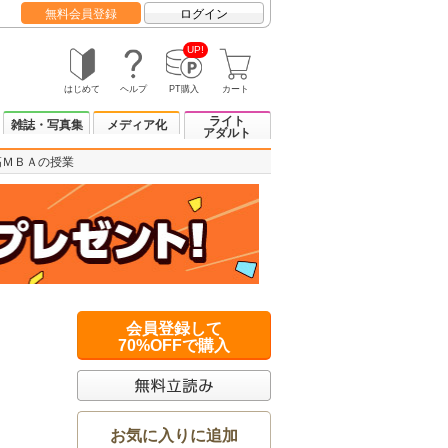
無料会員登録
ログイン
UP!
はじめて
ヘルプ
PT購入
カート
ライト
雑誌・写真集
メディア化
アダルト
高ＭＢＡの授業
会員登録して
70%OFFで購入
お気に入りに追加