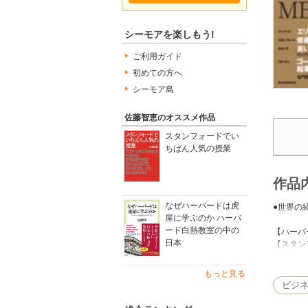
シーモアを楽しもう!
ご利用ガイド
初めての方へ
シーモア島
佐藤智恵のオススメ作品
スタンフォードでい
ちばん人気の授業
作品
なぜハーバードは虎
●世界の
屋に学ぶのか ハーバ
ード白熱教室の中の
【ハーバ
日本
【スタン
【ウォー
【ケロッ
もっと見る
【コロン
ビジ
【MIT
【シカゴ