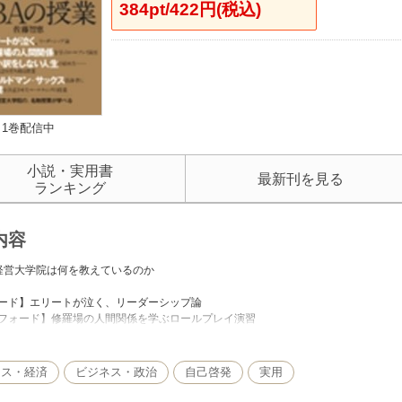
384pt/422円(税込)
1巻配信中
小説・実用書
最新刊を見る
ランキング
内容
経営大学院は何を教えているのか
ード】エリートが泣く、リーダーシップ論
フォード】修羅場の人間関係を学ぶロールプレイ演習
トン】ゴールドマン・サックス出身者に起業を決意させたマーケティングの授業
グ】言い訳をしない人生の始め方－－既成概念を打ち破る授業
ビア】マーケティングの公式は現場で学べ
ネス・経済
ビジネス・政治
自己啓発
実用
】路上生活者からも学びを得る－－思い込み打ち破る方法
】看板教授が教える実践的起業力