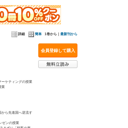
革新
聞く
詳細
簡単
1巻から｜
最新刊から
会員登録して購入
」を紹介。
たものばかりだ。
ている。
マーケティングの授業
授業
国から先進国へ逆流す
レゼンの授業
い込まずに「顧客の声」