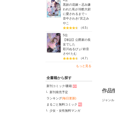
4位
黒妖の花嫁～忌み嫌
われた私が冷酷大尉
に愛されるまで～
音中さわき
/
宮之み
やこ
（4.5）
5位
【単話】公爵家の長
女でした
彩川ぬるぴょ
/
鈴音
さや
/
たむ
（4.7）
もっと見る
全書籍から探す
新刊コミック/書籍
作品
新刊発売予定
ランキング
(毎日更新)
ジャンル
まるごと無料コミック
少女・女性無料マンガ