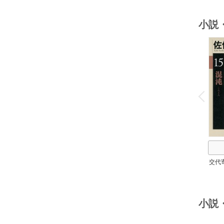
小説
o
v
P
r
e
i
u
交代
小説