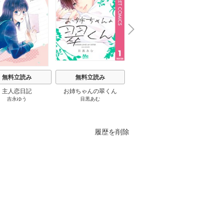
N
x
e
t
無料立読み
無料立読み
無料立読み
主人恋日記
お姉ちゃんの翠くん
ふつつかな悪女ではござ
葬
吉永ゆう
目黒あむ
尾羊英
/
中村颯希
/
ゆき哉
山田
いますが ～雛宮蝶鼠とり
かえ伝～
履歴を削除