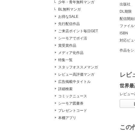
少年・青年無料マンガ
出版社
BL無料マンガ
DL期限
お得なSALE
配信開始
先行配信作品
ファイル
ご来店ポイント毎日GET
ISBN
シーモアでポイ活
対応ビュ
賞受賞作品
作品をシ
メディア化作品
特集一覧
スタッフオススメマンガ
レビ
レビュー高評価マンガ
広告掲載中タイトル
世界最
詳細検索
レビュー
コミックニュース
シーモア図書券
プレゼントコード
本棚アプリ
この