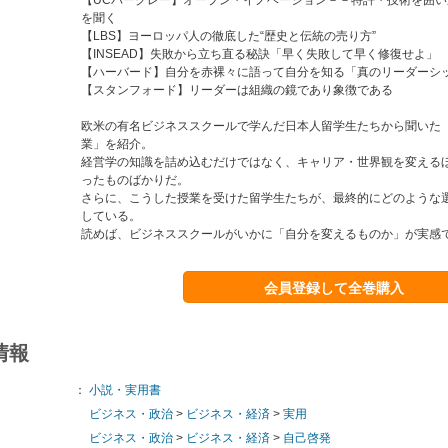
を聞く
【LBS】ヨーロッパ人の徹底した“歴史と伝統の売り方”
【INSEAD】失敗から立ち直る秘訣「早く失敗して早く修復せよ」
【ハーバード】自分を赤裸々に語って自分を知る「真のリーダーシ
【スタンフォード】リーダーは組織の鏡であり象徴である
欧米の有名ビジネススクールで学んだ日本人留学生たちから聞いた
業」を紹介。
経営学の知識を詰め込むだけではなく、キャリア・世界観を変える
ったものばかりだ。
さらに、こうした授業を受けた留学生たちが、最終的にどのような
している。
読めば、ビジネススクールがいかに「自分を変えるものか」が実感
会員登録して全巻購入
情報
：
小説・実用書
ビジネス・政治
>
ビジネス・経済
>
実用
ビジネス・政治
>
ビジネス・経済
>
自己啓発