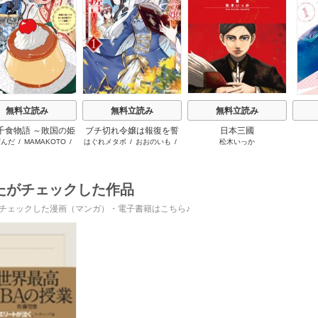
s
無料立読み
無料立読み
無料立読み
千食物語 ～敗国の姫
ブチ切れ令嬢は報復を誓
日本三國
ずんだ
/
MAMAKOTO
/
はぐれメタボ
/
おおのいも
/
松木いっか
が氷の皇子殿下がど
いました。
鴉羽凛燈
昌未
溺愛してくれていま
す～
たがチェックした作品
チェックした漫画（マンガ）・電子書籍はこちら♪