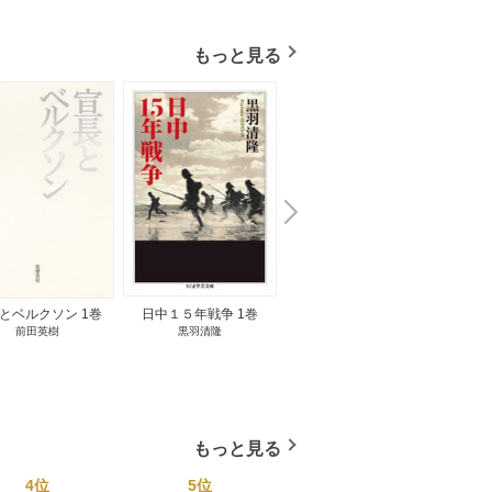
もっと見る
N
x
e
t
とベルクソン 1巻
日中１５年戦争 1巻
無料立読み
前田英樹
黒羽清隆
向島物語 1巻
便り屋
小杉健治
もっと見る
4位
5位
6位