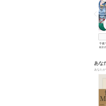
o
v
P
r
e
i
u
千夜
枝豆
です
うも
あな
あなたが