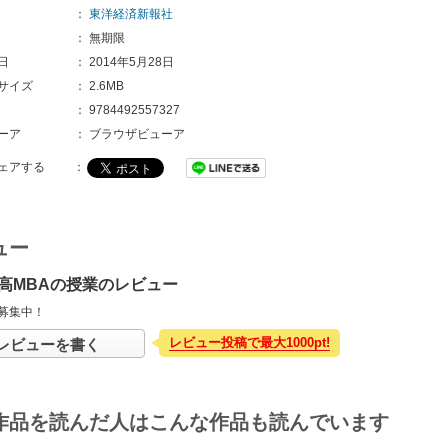
：
東洋経済新報社
：
無期限
日
：
2014年5月28日
サイズ
：
2.6MB
：
9784492557327
ーア
：
ブラウザビューア
ェアする
：
ュー
高MBAの授業のレビュー
募集中！
レビュー投稿で最大1000pt!
レビューを書く
作品を読んだ人はこんな作品も読んでいます