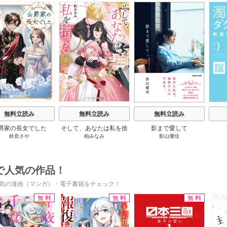
s
無料立読み
無料立読み
無料立読み
爵家の長女でした
そして、あなたは私を捨
影まで愛して
鈴音さや
柏みなみ
影山優佳
てる
で人気の作品！
気の漫画（マンガ）・電子書籍をチェック！
無料
無料
無料