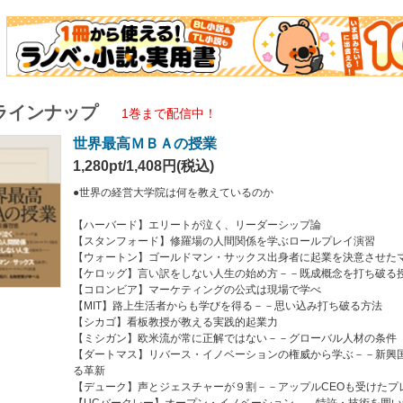
ン】欧米流が常に正解ではない－－グローバル人材の条件
マス】リバース・イノベーションの権威から学ぶ－－新興国から先進国へ逆流する
ク】声とジェスチャーが９割－－アップルCEOも受けたプレゼンの授業
ークレー】オープン・イノベーション－－特許・技術を囲い込まずに「顧客の声」を
】ヨーロッパ人の徹底した“歴史と伝統の売り方”
EAD】失敗から立ち直る秘訣「早く失敗して早く修復せよ」
ラインナップ
ード】自分を赤裸々に語って自分を知る「真のリーダーシップ開発」
1巻まで配信中！
フォード】リーダーは組織の鏡であり象徴である
世界最高ＭＢＡの授業
名ビジネススクールで学んだ日本人留学生たちから聞いた「最も印象に残った授業
1,280pt/1,408円(税込)
知識を詰め込むだけではなく、キャリア・世界観を変えるほどのインパクトのあっ
こうした授業を受けた留学生たちが、最終的にどのような選択をしたのかも紹介し
●世界の経営大学院は何を教えているのか
ビジネススクールがいかに「自分を変えるものか」が実感できる。
【ハーバード】エリートが泣く、リーダーシップ論
【スタンフォード】修羅場の人間関係を学ぶロールプレイ演習
【ウォートン】ゴールドマン・サックス出身者に起業を決意させた
【ケロッグ】言い訳をしない人生の始め方－－既成概念を打ち破る
【コロンビア】マーケティングの公式は現場で学べ
【MIT】路上生活者からも学びを得る－－思い込み打ち破る方法
【シカゴ】看板教授が教える実践的起業力
【ミシガン】欧米流が常に正解ではない－－グローバル人材の条件
【ダートマス】リバース・イノベーションの権威から学ぶ－－新興
る革新
【デューク】声とジェスチャーが９割－－アップルCEOも受けたプ
【UCバークレー】オープン・イノベーション－－特許・技術を囲