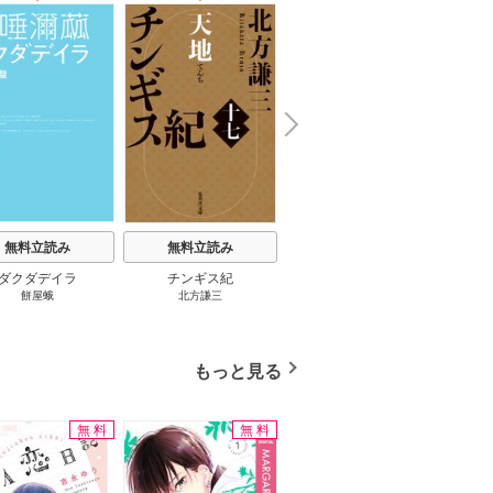
N
x
e
t
無料立読み
無料立読み
無料立読み
ダクダデイラ
チンギス紀
東京バンドワゴン
B-PR
餅屋蛾
北方謙三
小路幸也
Ｂ
ジャラ
ディ 
ブック
もっと見る
無料
無料
無料