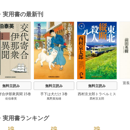
・実用書の最新刊
s
宣長
無料立読み
無料立読み
無料立読み
寄合伊那衆異聞 15巻
手下は犬だけ 3巻
西村京太郎トラベルミス
佐伯泰英
風野真知雄
西村京太郎
テリー・セレクション 2
巻
・実用書ランキング
1位
2位
3位