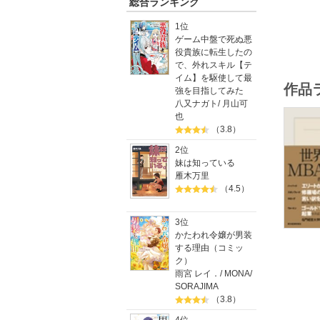
総合ランキング
【ミシガ
【ダート
1位
【デュー
ゲーム中盤で死ぬ悪
【UCバ
役貴族に転生したの
【LBS
で、外れスキル【テ
【INS
イム】を駆使して最
作品
【ハーバ
強を目指してみた
【スタン
八又ナガト
/
月山可
也
欧米の有
（3.8）
経営学の
2位
さらに、
妹は知っている
読めば、
雁木万里
（4.5）
3位
かたわれ令嬢が男装
する理由（コミッ
ク）
雨宮 レイ．
/
MONA
/
SORAJIMA
（3.8）