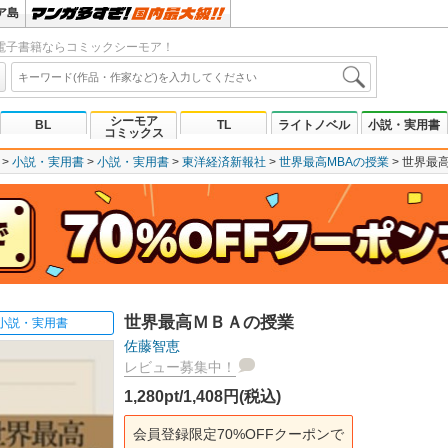
ア島
電子書籍ならコミックシーモア！
シーモア
BL
TL
ライトノベル
小説・実用書
コミックス
小説・実用書
小説・実用書
東洋経済新報社
世界最高MBAの授業
世界最
世界最高ＭＢＡの授業
小説・実用書
佐藤智恵
レビュー募集中！
1,280pt/1,408円(税込)
会員登録限定70%OFFクーポンで