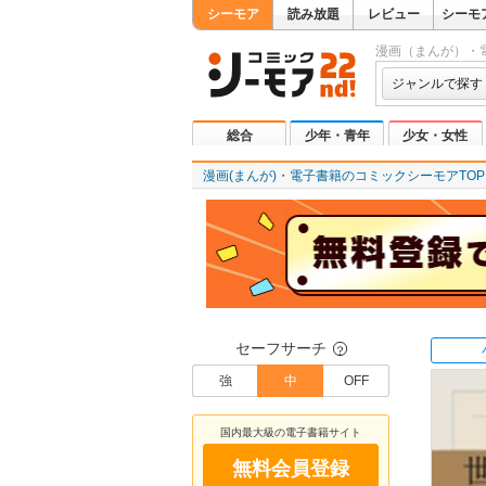
シーモア
読み放題
レビュー
シーモ
漫画（まんが）・
ジャンルで探す
総合
少年・青年
少女・女性
漫画(まんが)・電子書籍のコミックシーモアTOP
セーフサーチ
？
強
中
OFF
国内最大級の電子書籍サイト
無料会員登録