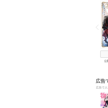
o
v
P
r
e
i
u
公
広告
広告で人