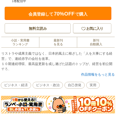
1巻配信中
70%OFF
会員登録して
で購入
無料立読み
お気に入り
小説・実用書
最新刊
新刊
ランキング
を見る
自動購入
リストラや成果主義ではなく、日本的風土に根ざした「人を大事にする経
営」で、連続赤字の会社を改革。
１０期連続増収、最高益更新を成し遂げた話題のトップが、経営を初公開
する。
【主な内容】
作品情報をもっと見る
プロローグ 風土が変われば会社はよみがえる
第１章 人こそが企業風土
ビジネス・経済
ビジネス・政治
自己啓発
実用
第２章 人を活かすための企業風土改革
第３章 人の志が壁を越えさせる
第４章 人の大切さを教わった日々
第５章 人が活きる経営
第６章 人の成長が企業を伸ばす