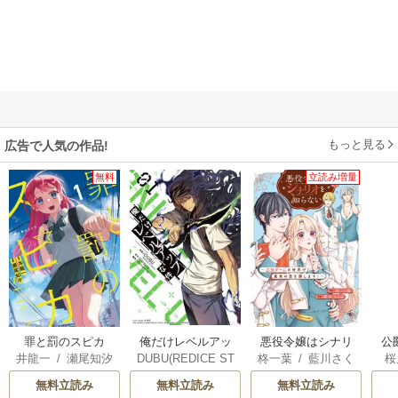
もっと見る
広告で人気の作品!
無料
立読み増量
俺だけレベルアッ
罪と罰のスピカ
悪役令嬢はシナリ
公
DUBU(REDICE ST
井龍一
/
瀬尾知汐
柊一葉
/
藍川さく
桜
プな件
オを知らない ～乙
は
UDIO)
/
Chugong
/
ら
女ゲームの世界で
無料立読み
無料立読み
無料立読み
h-goon
真実の恋を探しま