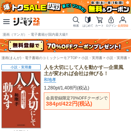
検索
はじめて
カート
ログイン
会員登録
漫画（マンガ）・電子書籍が国内最大級!!
漫画(まんが)・電子書籍のコミックシーモアTOP
小説・実用書
小説・実用書
人を大切にして人を動かす―企業風
小説・実用書
土が変われば会社は伸びる！
和地孝
1,280pt/1,408円(税込)
会員登録限定70%OFFクーポンで
384pt/422円(税込)