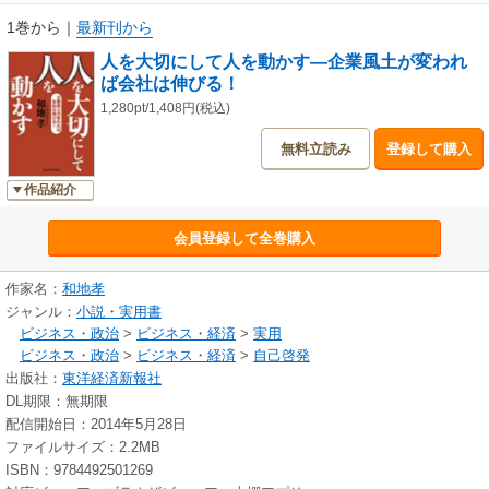
1巻から
｜
最新刊から
人を大切にして人を動かす―企業風土が変われ
ば会社は伸びる！
1,280pt/1,408円(税込)
無料立読み
登録して購入
作品紹介
会員登録して全巻購入
作家名：
和地孝
ジャンル：
小説・実用書
ビジネス・政治
>
ビジネス・経済
>
実用
ビジネス・政治
>
ビジネス・経済
>
自己啓発
出版社：
東洋経済新報社
DL期限：無期限
配信開始日：2014年5月28日
ファイルサイズ：2.2MB
ISBN：9784492501269