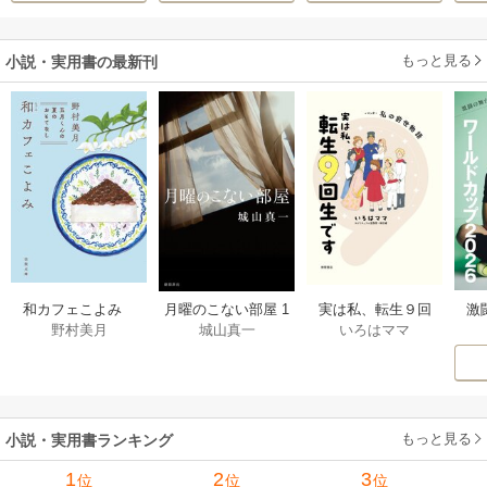
す！～
もっと見る
小説・実用書の最新刊
激
和カフェこよみ
月曜のこない部屋 1
実は私、転生９回
野村美月
城山真一
いろはママ
前
五月くんの夏のお
巻
生です マンガ
ー
もてなし 1巻
私の前世物語 1巻
もっと見る
小説・実用書ランキング
1
2
3
位
位
位