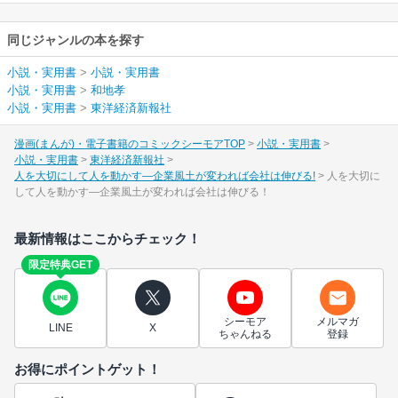
同じジャンルの本を探す
小説・実用書
>
小説・実用書
小説・実用書
>
和地孝
小説・実用書
>
東洋経済新報社
漫画(まんが)・電子書籍のコミックシーモアTOP
小説・実用書
小説・実用書
東洋経済新報社
人を大切にして人を動かす―企業風土が変われば会社は伸びる!
人を大切に
して人を動かす―企業風土が変われば会社は伸びる！
最新情報はここからチェック！
限定特典GET
シーモア
メルマガ
LINE
X
ちゃんねる
登録
お得にポイントゲット！