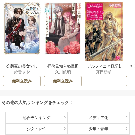
公爵家の長女でし
拝啓見知らぬ旦那
そ
デルフィニア戦記1
鈴音さや
久川航璃
茅田砂胡
た
様、離婚していた
だきます
無料立読み
無料立読み
その他の人気ランキングをチェック！
総合ランキング
メディア化
少女・女性
少年・青年