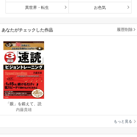
異世界・転生
お色気
履歴削除
あなたがチェックした作品
「眼」を鍛えて、読
内藤貴雄
む速さを劇的に上げ
る！ 3週間「速読」ビ
もっと見る
ジョントレーニング