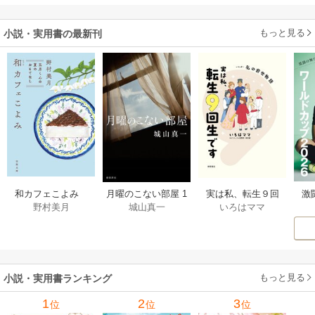
す！～
ら
二
もっと見る
小説・実用書の最新刊
激
和カフェこよみ
月曜のこない部屋 1
実は私、転生９回
野村美月
城山真一
いろはママ
前
五月くんの夏のお
巻
生です マンガ
ー
もてなし 1巻
私の前世物語 1巻
もっと見る
小説・実用書ランキング
1
2
3
位
位
位