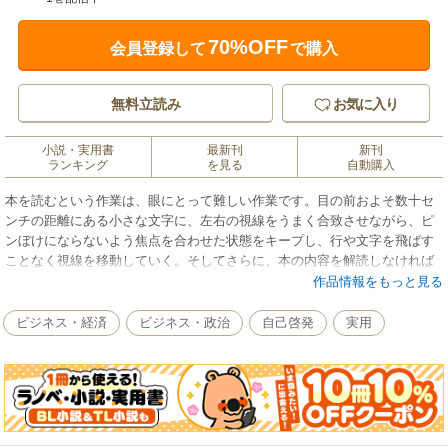
70%OFF
会員登録して
で購入
無料立読み
お気に入り
小説・実用書
最新刊
新刊
ランキング
を見る
自動購入
本を読むという作業は、眼にとって難しい作業です。目の前およそ数十セ
ンチの距離にある小さな文字に、左右の視線をうまく合致させながら、ピ
ンぼけにならないよう焦点を合わせた状態をキープし、行や文字を飛ばす
ことなく視線を移動していく。そしてさらに、本の内容を解読しなければ
ならないからです。それを高速で行う速読は、非常に高度な技術にほかな
作品情報をもっと見る
りません。本書は眼の専門家である「オプトメトリスト」が指南する、実
践的な速読ワークブック。まず、本を読むときの最も基本的な眼の働き
ビジネス・経済
ビジネス・政治
自己啓発
実用
「基礎両眼視機能」をトレーニングします。そして次第にそのレベルを上
げながら、実際に単語や文のかたまりを眼でとらえ理解するトレーニング
を織り交ぜ、最終的には当初の5倍の読書速度をめざして文章を高速かつ正
確に読解するトレーニングへと段階的に進みます。パズルのような楽しさ
を楽しみながら、3週間で驚くほどの能力を手に入れられる画期的な一冊！