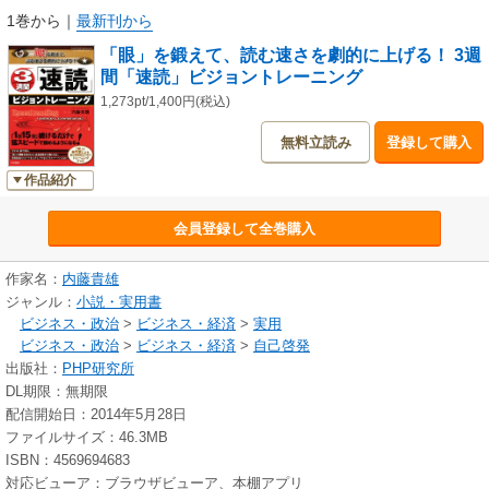
1巻から
｜
最新刊から
「眼」を鍛えて、読む速さを劇的に上げる！ 3週
間「速読」ビジョントレーニング
1,273pt/1,400円(税込)
無料立読み
登録して購入
作品紹介
会員登録して全巻購入
作家名：
内藤貴雄
ジャンル：
小説・実用書
ビジネス・政治
>
ビジネス・経済
>
実用
ビジネス・政治
>
ビジネス・経済
>
自己啓発
出版社：
PHP研究所
DL期限：無期限
配信開始日：2014年5月28日
ファイルサイズ：46.3MB
ISBN：4569694683
対応ビューア：ブラウザビューア、本棚アプリ