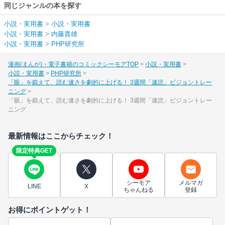
同じジャンルの本を探す
小説・実用書
>
小説・実用書
小説・実用書
>
内藤貴雄
小説・実用書
>
PHP研究所
漫画(まんが)・電子書籍のコミックシーモアTOP
小説・実用書
小説・実用書
PHP研究所
「眼」を鍛えて、読む速さを劇的に上げる！ 3週間「速読」ビジョントレー
ニング
「眼」を鍛えて、読む速さを劇的に上げる！ 3週間「速読」ビジョントレー
ニング
最新情報はここからチェック！
限定特典GET
シーモア
メルマガ
LINE
X
ちゃんねる
登録
お得にポイントゲット！