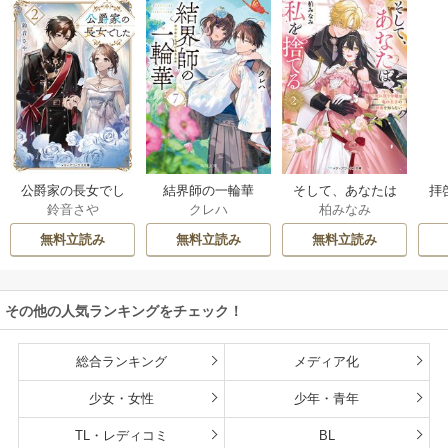
公爵家の長女でし
結界師の一輪華
そして、あなたは
拝
鈴音さや
クレハ
柏みなみ
た
私を捨てる
様
無料立読み
無料立読み
無料立読み
その他の人気ランキングをチェック！
総合ランキング
メディア化
少女・女性
少年・青年
TL・レディコミ
BL