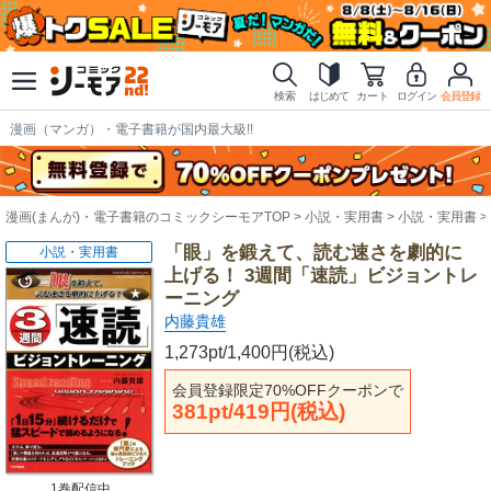
検索
はじめて
カート
ログイン
会員登録
漫画（マンガ）・電子書籍が国内最大級!!
漫画(まんが)・電子書籍のコミックシーモアTOP
小説・実用書
小説・実用書
「眼」を鍛えて、読む速さを劇的に
小説・実用書
上げる！ 3週間「速読」ビジョントレ
ーニング
内藤貴雄
1,273pt/1,400円(税込)
会員登録限定70%OFFクーポンで
381pt/419円(税込)
1巻配信中