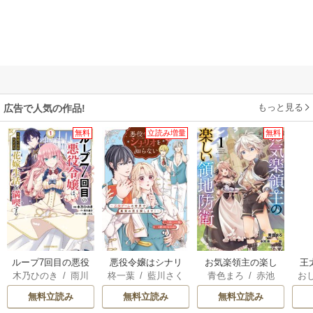
もっと見る
広告で人気の作品!
無料
立読み増量
無料
ループ7回目の悪役
悪役令嬢はシナリ
お気楽領主の楽し
王
木乃ひのき
/
雨川
柊一葉
/
藍川さく
青色まろ
/
赤池
お
令嬢は、元敵国で
オを知らない ～乙
い領地防衛
こ
透子
/
八美☆わん
ら
宗
/
転
英
自由気ままな花嫁
女ゲームの世界で
無料立読み
無料立読み
無料立読み
生活を満喫する
真実の恋を探しま
す