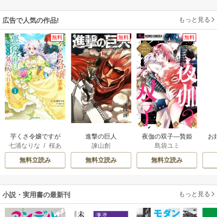
もっと見る
広告で人気の作品!
無料
無料
無料
芋くさ令嬢ですが
進撃の巨人
夜伽の双子―贄姫
お
七浦なりな
/
桜あ
諫山創
島袋ユミ
悪役令息を助けた
は二人の王子に愛
げは
/
くろでこ
ら気に入られまし
される―
無料立読み
無料立読み
無料立読み
た
もっと見る
小説・実用書の最新刊