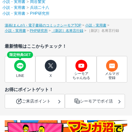
小説・実用書
>
岡谷繁実
小説・実用書
>
兵頭二十八
小説・実用書
>
PHP研究所
漫画(まんが)・電子書籍のコミックシーモアTOP
小説・実用書
小説・実用書
PHP研究所
［新訳］名将言行録
［新訳］名将言行録
最新情報はここからチェック！
限定特典GET
シーモア
メルマガ
LINE
X
ちゃんねる
登録
お得にポイントゲット！
ご来店ポイント
シーモアでポイ活