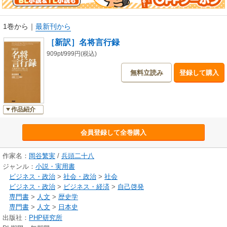
川家康、豊臣秀吉、直江兼続、名だたるサムライたちがいまここに――。
1巻から
｜
最新刊から
［新訳］名将言行録
909pt/999円(税込)
無料立読み
登録して購入
作品紹介
会員登録して全巻購入
作家名：
岡谷繁実
/
兵頭二十八
ジャンル：
小説・実用書
ビジネス・政治
>
社会・政治
>
社会
ビジネス・政治
>
ビジネス・経済
>
自己啓発
専門書
>
人文
>
歴史学
専門書
>
人文
>
日本史
出版社：
PHP研究所