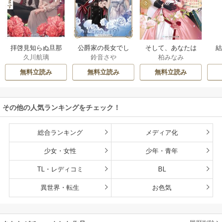
拝啓見知らぬ旦那
公爵家の長女でし
そして、あなたは
久川航璃
鈴音さや
柏みなみ
様、離婚していた
た
私を捨てる
だきます
無料立読み
無料立読み
無料立読み
その他の人気ランキングをチェック！
総合ランキング
メディア化
少女・女性
少年・青年
TL・レディコミ
BL
異世界・転生
お色気