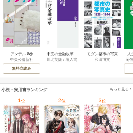
アンデル 8巻
未完の金融改革
モダン都市の写真
人
中央公論新社
川北英隆
/
塩入篤
和田博文
岡
――池尾和人の政
史 1923－1944
教
策実践 1巻
――写真雑誌「フ
の
無料立読み
ォトタイムス」に
みる視覚の革命 1巻
もっと見る
小説・実用書ランキング
1
2
3
位
位
位