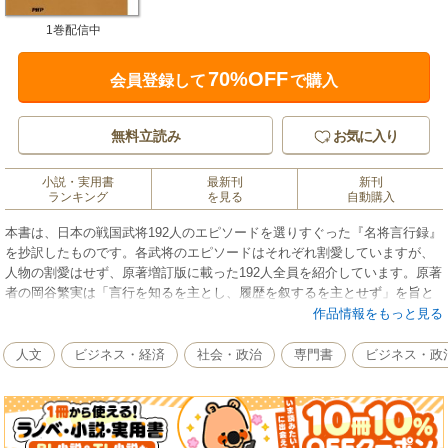
1巻配信中
70%OFF
会員登録して
で購入
無料立読み
お気に入り
小説・実用書
最新刊
新刊
ランキング
を見る
自動購入
本書は、日本の戦国武将192人のエピソードを選りすぐった『名将言行録』
を抄訳したものです。各武将のエピソードはそれぞれ割愛していますが、
人物の割愛はせず、原著増訂版に載った192人全員を紹介しています。原著
者の岡谷繁実は「言行を知るを主とし、履歴を叙するを主とせず」を旨と
して編集をしており、本書でもその方針に従っています。「人材」の大切
作品情報をもっと見る
さを知り抜いていた著者岡谷の思いが託された本書を読むことで、人間が
生きる上で必要な力とはなにかが見えてくるはずです。生きるも死ぬも自
人文
ビジネス・経済
社会・政治
専門書
ビジネス・政
分の力量次第できまった戦国乱世の時代において、しぶとく生き抜いた武
将たちの生きざまには、現代の大競争時代にも通じる人生の知恵、生き方
の極意を垣間見ることができるはずです。石田三成、今川義元、上杉景
勝、織田信長、蒲生氏郷、黒田長政、真田幸村、滝川一益、伊達政宗、徳