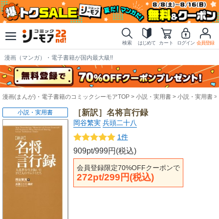
検索
はじめて
カート
ログイン
会員登録
漫画（マンガ）・電子書籍が国内最大級!!
漫画(まんが)・電子書籍のコミックシーモアTOP
小説・実用書
小説・実用書
［新訳］名将言行録
小説・実用書
岡谷繁実
兵頭二十八
1件
909pt/999円(税込)
会員登録限定70%OFFクーポンで
272pt/299円(税込)