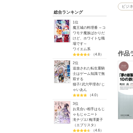
ビジ
総合ランキング
1位
魔王城の料理番 ～コ
ワモテ魔族ばかりだ
けど、ホワイトな職
場です～
ワイエム系
作品
（4.8）
2位
追放された転生重騎
士はゲーム知識で無
双する
猫子
/
武六甲理衣
/
じ
ゃいあん
（4.0）
3位
お見合い相手はもじ
ゃもじゃニート
滝チヅエ
/
梅澤夏子
（エブリスタ）
（4.6）