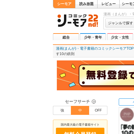
シーモア
読み放題
レビュー
シーモ
漫画（まんが）・
ジャンルで探す
総合
少年・青年
少女・女性
漫画(まんが)・電子書籍のコミックシーモアTOP
す10の鉄則
セーフサーチ
？
強
中
OFF
国内最大級の電子書籍サイト