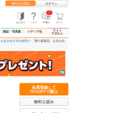
無料会員登録
ログイン
UP!
はじめて
ヘルプ
PT購入
カート
ライト
雑誌・写真集
メディア化
アダルト
を生み出す10の鉄則
「夢の新製品」を生み出
会員登録して
70%OFFで購入