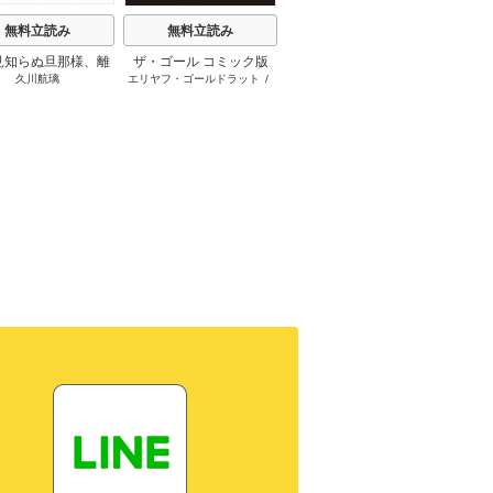
無料立読み
無料立読み
無料立読み
見知らぬ旦那様、離
ザ・ゴール コミック版
さようなら王子様、どう
か
久川航璃
エリヤフ・ゴールドラット
/
ハナミズキ
友麻
していただきます
か私のことは忘れてくだ
ジェフ・コックス
/
岸良裕
さい
司
/
青木健生
/
蒼田山