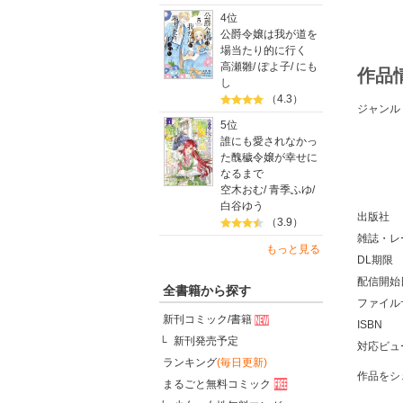
4位
公爵令嬢は我が道を
場当たり的に行く
高瀬雛
/
ぽよ子
/
にも
作品
し
（4.3）
ジャンル
5位
誰にも愛されなかっ
た醜穢令嬢が幸せに
なるまで
空木おむ
/
青季ふゆ
/
白谷ゆう
出版社
（3.9）
雑誌・レ
もっと見る
DL期限
配信開始
全書籍から探す
ファイル
新刊コミック/書籍
ISBN
新刊発売予定
対応ビュ
ランキング
(毎日更新)
作品をシ
まるごと無料コミック