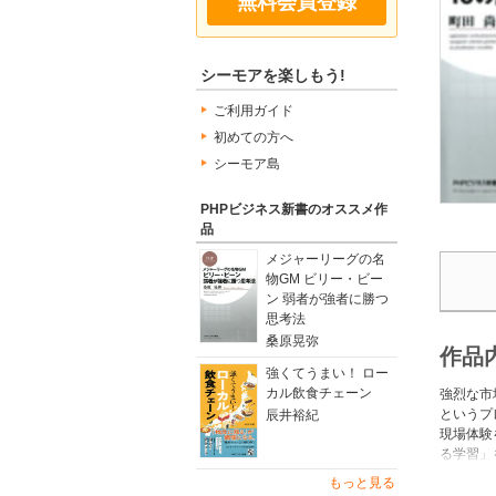
無料会員登録
シーモアを楽しもう!
ご利用ガイド
初めての方へ
シーモア島
PHPビジネス新書のオススメ作
品
メジャーリーグの名
物GM ビリー・ビー
ン 弱者が強者に勝つ
思考法
桑原晃弥
作品
強くてうまい！ ロー
カル飲食チェーン
強烈な市
というプ
辰井裕紀
現場体験
る学習」
すべきか
もっと見る
読の書！