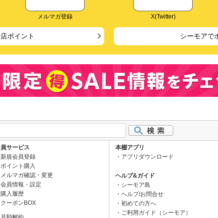
メルマガ登録
X(Twitter)
来店ポイント
シーモアで
会員サービス
本棚アプリ
新規会員登録
アプリダウンロード
ポイント購入
メルマガ確認・変更
ヘルプ&ガイド
会員情報・設定
シーモア島
購入履歴
ヘルプ/お問合せ
クーポンBOX
初めての方へ
ご利用ガイド（シーモア）
月額解約