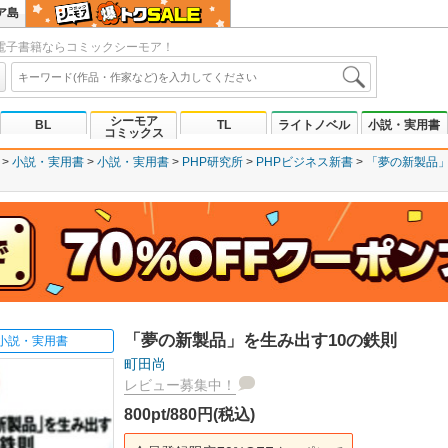
ア島
電子書籍ならコミックシーモア！
シーモア
BL
TL
ライトノベル
小説・実用書
コミックス
小説・実用書
小説・実用書
PHP研究所
PHPビジネス新書
「夢の新製品」
「夢の新製品」を生み出す10の鉄則
小説・実用書
町田尚
レビュー募集中！
800pt/880円(税込)