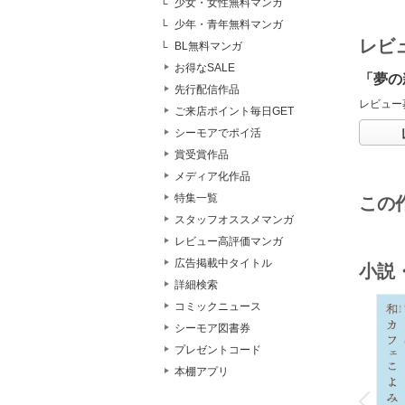
少女・女性無料マンガ
少年・青年無料マンガ
レビ
BL無料マンガ
お得なSALE
「夢の
先行配信作品
レビュー
ご来店ポイント毎日GET
シーモアでポイ活
賞受賞作品
メディア化作品
特集一覧
この
スタッフオススメマンガ
レビュー高評価マンガ
広告掲載中タイトル
小説
詳細検索
コミックニュース
シーモア図書券
プレゼントコード
本棚アプリ
o
v
P
r
e
i
u