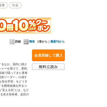
産業
社会
詳細
簡単
1巻から｜
最新刊から
会員登録して購入
するなか、国内に残さ
シャーを受けて、悪戦
前線で闘ってきた著者
技術リーダー」の成す
を知る学習」をどうす
する開発組織を作るコ
“見える化”とは、など
する若き技術者、必読の