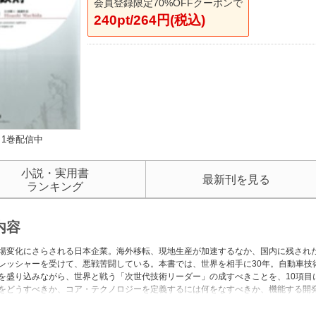
会員登録限定70%OFFクーポンで
240pt/264円(税込)
1巻配信中
小説・実用書
最新刊を見る
ランキング
内容
場変化にさらされる日本企業。海外移転、現地生産が加速するなか、国内に残され
レッシャーを受けて、悪戦苦闘している。本書では、世界を相手に30年。自動車技
を盛り込みながら、世界と戦う「次世代技術リーダー」の成すべきことを、10項目
をどうすべきか、コア・テクノロジーを定義するには何をなすべきか、機能する開
、技術開発部門における“見える化”とは、などを明らかにし、もの作り競争を勝ち抜