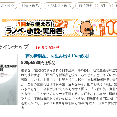
ネス・経済
社会・政治
ビジネス・政治
自己啓発
実用
ラインナップ
1巻まで配信中！
「夢の新製品」を生み出す10の鉄則
800pt/880円(税込)
強烈な市場変化にさらされる日本企業。海外移転、現地生産が加速
れた技術者は、「圧倒的な新製品を続々生み出せ！」というプレッ
苦闘している。本書では、世界を相手に30年。自動車技術開発の最
が、自身の豊富な現場体験を盛り込みながら、世界と戦う「次世代
べきことを、10項目に分けてわかりやすく問う。「時代状況、変化
べきか、コア・テクノロジーを定義するには何をなすべきか、機能
ツとは、技術負債の返済をいかになすべきか、技術開発部門における
を明らかにし、もの作り競争を勝ち抜く“秘訣”を説く。現場で奮闘
書！