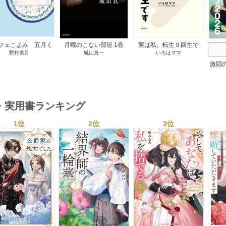
フェこよみ 五月く
月曜のこない部屋 1巻
実は私、転生９回生で
野村美月
城山真一
いろはママ
夏のおもてなし 1巻
す マンガ 私の前世物
語 1巻
激闘
然が
・実用書ランキング
1位
2位
3位
s