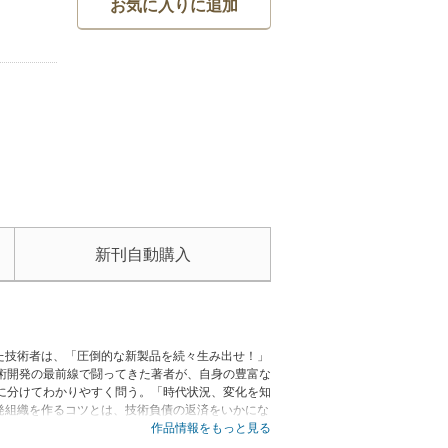
お気に入りに追加
新刊自動購入
た技術者は、「圧倒的な新製品を続々生み出せ！」
術開発の最前線で闘ってきた著者が、自身の豊富な
に分けてわかりやすく問う。「時代状況、変化を知
発組織を作るコツとは、技術負債の返済をいかにな
く“秘訣”を説く。現場で奮闘する若き技術者、必
作品情報をもっと見る