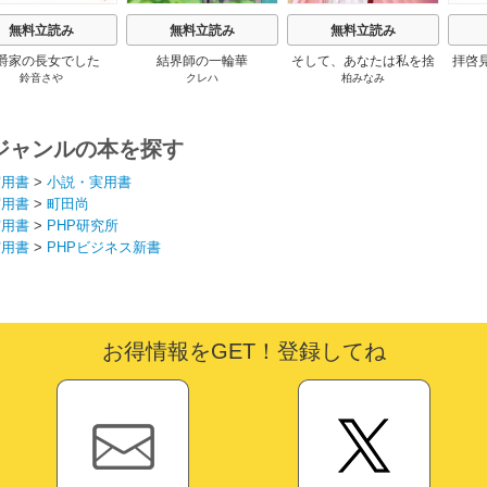
無料立読み
無料立読み
無料立読み
爵家の長女でした
結界師の一輪華
そして、あなたは私を捨
拝啓
鈴音さや
クレハ
柏みなみ
てる
婚
ジャンルの本を探す
実用書
>
小説・実用書
実用書
>
町田尚
実用書
>
PHP研究所
実用書
>
PHPビジネス新書
お得情報をGET！登録してね