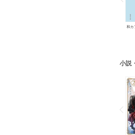
和カ
んの
小説
o
v
P
r
e
i
u