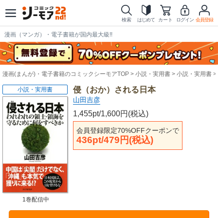
検索
はじめて
カート
ログイン
会員登録
漫画（マンガ）・電子書籍が国内最大級!!
漫画(まんが)・電子書籍のコミックシーモアTOP
小説・実用書
小説・実用書
侵（おか）される日本
小説・実用書
山田吉彦
1,455pt/1,600円(税込)
会員登録限定70%OFFクーポンで
436pt/479円(税込)
1巻配信中