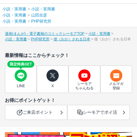
小説・実用書
>
小説・実用書
小説・実用書
>
山田吉彦
小説・実用書
>
PHP研究所
漫画(まんが)・電子書籍のコミックシーモアTOP
小説・実用書
小説・実用書
PHP研究所
侵（おか）される日本
侵（おか）される日本
最新情報はここからチェック！
限定特典GET
シーモア
メルマガ
LINE
X
ちゃんねる
登録
お得にポイントゲット！
ご来店ポイント
シーモアでポイ活