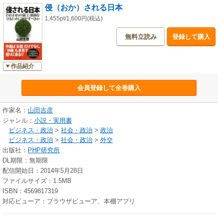
侵（おか）される日本
1,455pt/1,600円(税込)
無料立読み
登録して購入
作品紹介
会員登録して全巻購入
作家名：
山田吉彦
ジャンル：
小説・実用書
ビジネス・政治
>
社会・政治
>
政治
ビジネス・政治
>
社会・政治
>
外交
出版社：
PHP研究所
DL期限：無期限
配信開始日：2014年5月28日
ファイルサイズ：1.5MB
ISBN：4569817319
対応ビューア：ブラウザビューア、本棚アプリ