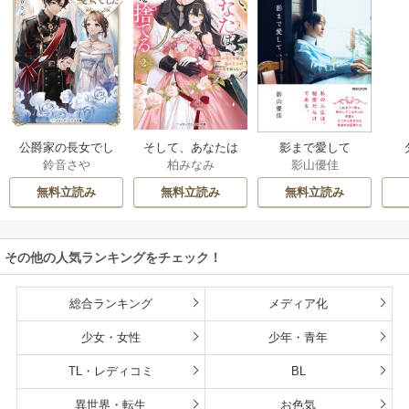
公爵家の長女でし
そして、あなたは
影まで愛して
鈴音さや
柏みなみ
影山優佳
た
私を捨てる
無料立読み
無料立読み
無料立読み
その他の人気ランキングをチェック！
総合ランキング
メディア化
少女・女性
少年・青年
TL・レディコミ
BL
異世界・転生
お色気