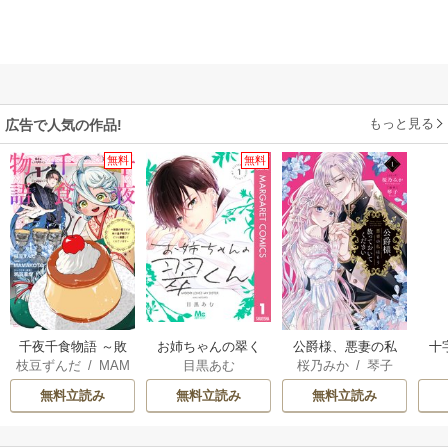
もっと見る
広告で人気の作品!
無料
無料
千夜千食物語 ～敗
お姉ちゃんの翠く
公爵様、悪妻の私
十
枝豆ずんだ
/
MAM
目黒あむ
桜乃みか
/
琴子
国の姫ですが氷の
ん
はもう放っておい
AKOTO
/
鴉羽凛燈
皇子殿下がどうも
てください
無料立読み
無料立読み
無料立読み
溺愛してくれてい
ます～