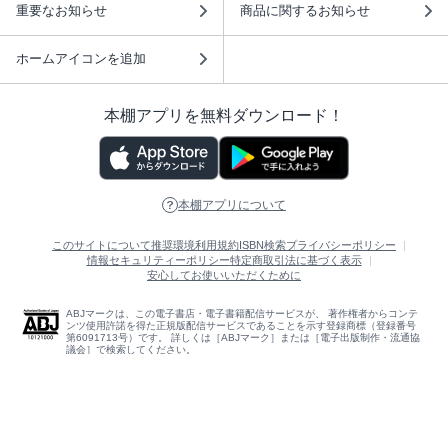
重要なお知らせ
商品に関するお知らせ
ホームアイコンを追加
本棚アプリを無料ダウンロード！
本棚アプリについて
このサイトについて
推奨環境
利用規約
ISBN検索
プライバシーポリシー
情報セキュリティーポリシー
特定商取引法に基づく表示
安心してお使いいただくために
ABJマークは、この電子書店・電子書籍配信サービスが、 著作権者からコンテ
ンツ使用許諾を得た正規版配信サービスであることを示す登録商標（登録番号
第6091713号）です。 詳しくは［ABJマーク］または［電子出版制作・流通協
議会］で検索してください。
(C)NTTソルマーレ