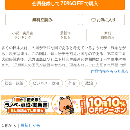
70%OFF
会員登録して
で購入
無料立読み
お気に入り
小説・実用書
最新刊
新刊
ランキング
を見る
自動購入
多くの日本人はこの国が平和な国であると考えているようだが、残念なが
ら、現実は違う。この国は、領土紛争を抱えた国なのである。第二次世界
大戦終戦直後、北方四島はソビエト社会主義連邦共和国によって軍事占領
され、17,000人の国民が故郷を奪われ、現在もロシアに支配され問題は解
決していない。また、韓国は日本海に浮かぶ竹島を奪い、わがままっ子の
作品情報をもっと見る
ように自国の領土だと言い続けている。さらに中国は東シナ海に侵出し、
その拠点とすべく尖閣諸島に対し領土的野心を隠していない。脅威は海を
社会・政治
ビジネス・政治
外交
政治
越え、すでに日本国内にも侵入している。日本の土地が外国人により買い
漁られ、さらに多くの不法入国者、不法滞在者が後を絶たず、治安上の問
題も多い。日本に平和を取り戻すためには、領土問題を解決するととも
に、他国の野望を阻止することが不可欠だ。現実を知り、日本としても意
思、愛国心を明確に持ち、近隣国に対処すべきなのである。（本文より）
1巻から
｜
最新刊から