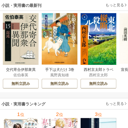
もっと見る
小説・実用書の最新刊
交代寄合伊那衆異
手下は犬だけ 3巻
西村京太郎トラベ
宣長
佐伯泰英
風野真知雄
西村京太郎
聞 15巻
ルミステリー・セ
レクション 2巻
無料立読み
無料立読み
無料立読み
もっと見る
小説・実用書ランキング
1
2
3
位
位
位