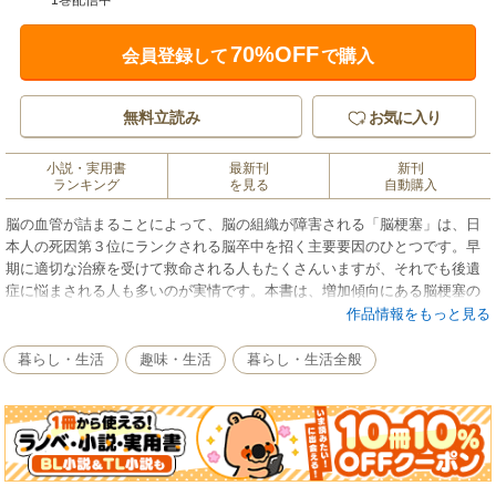
1巻配信中
70%OFF
会員登録して
で購入
無料立読み
お気に入り
小説・実用書
最新刊
新刊
ランキング
を見る
自動購入
脳の血管が詰まることによって、脳の組織が障害される「脳梗塞」は、日
本人の死因第３位にランクされる脳卒中を招く主要要因のひとつです。早
期に適切な治療を受けて救命される人もたくさんいますが、それでも後遺
症に悩まされる人も多いのが実情です。本書は、増加傾向にある脳梗塞の
原因・検査・治療から、病気が残った場合の生活処方までをわかりやすい
作品情報をもっと見る
図解で解説。脳梗塞や脳疾患が心配な方、現在治療中の方、リハビリ中の
方、ご家族にぜひ読んでいただきたい一冊です。
暮らし・生活
趣味・生活
暮らし・生活全般