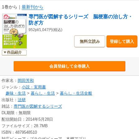
1巻から
｜
最新刊から
専門医が図解するシリーズ 脳梗塞の治し方・
防ぎ方
952pt/1,047円(税込)
無料立読み
登録して購入
作品紹介
会員登録して全巻購入
作家名：
岡田芳和
ジャンル：
小説・実用書
趣味・生活
>
暮らし・生活
>
暮らし・生活全般
出版社：
法研
雑誌：
専門医が図解するシリーズ
DL期限：無期限
配信開始日：2014年5月28日
ファイルサイズ：28.7MB
ISBN：4879548510
対応ビューア：ブラウザビューア、本棚アプリ