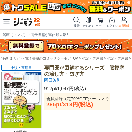
検索
はじめて
カート
ログイン
会員登録
漫画（マンガ）・電子書籍が国内最大級!!
漫画(まんが)・電子書籍のコミックシーモアTOP
小説・実用書
小説・実用書
専門医が図解するシリーズ 脳梗塞
小説・実用書
の治し方・防ぎ方
岡田芳和
952pt/1,047円(税込)
会員登録限定70%OFFクーポンで
285pt/313円(税込)