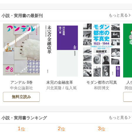
います
だった件
られた貧乏令嬢、
二度目は串刺し回
もっと見る
小説・実用書の最新刊
避します！～
アンデル 8巻
未完の金融改革
モダン都市の写真
人
中央公論新社
川北英隆
/
塩入篤
和田博文
岡
――池尾和人の政
史 1923－1944
教
策実践 1巻
――写真雑誌「フ
の
無料立読み
ォトタイムス」に
みる視覚の革命 1巻
もっと見る
小説・実用書ランキング
1
2
3
位
位
位