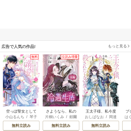
もっと見る
広告で人気の作品!
無料
立読み増量
空っぽ聖女として
さようなら、私の
王太子様、私今度
ブ
小山るんち
/
琴子
片桐いくみ
/
頼爾
おしばなお
/
岡達
は
捨てられたはず
冷遇生活 ～パーテ
こそあなたに殺さ
復
英茉
/
先崎真琴
お
が、嫁ぎ先の皇帝
ィーで声をかけて
れたくないんで
無料立読み
無料立読み
無料立読み
陛下に溺愛されて
きたのがヤバい男
す！ ～聖女に嵌め