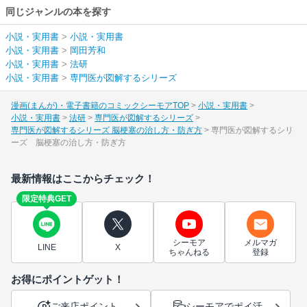
同じジャンルの本を探す
小説・実用書
>
小説・実用書
小説・実用書
>
岡田芳和
小説・実用書
>
法研
小説・実用書
>
専門医が図解するシリーズ
漫画(まんが)・電子書籍のコミックシーモアTOP
小説・実用書
小説・実用書
法研
専門医が図解するシリーズ
専門医が図解するシリーズ 脳梗塞の治し方・防ぎ方
専門医が図解するシリ
ーズ 脳梗塞の治し方・防ぎ方
最新情報はここからチェック！
限定特典GET
シーモア
メルマガ
LINE
X
ちゃんねる
登録
お得にポイントゲット！
ご来店ポイント
シーモアでポイ活