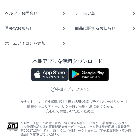
ヘルプ・お問合せ
シーモア島
重要なお知らせ
商品に関するお知らせ
ホームアイコンを追加
本棚アプリを無料ダウンロード！
本棚アプリについて
このサイトについて
推奨環境
利用規約
ISBN検索
プライバシーポリシー
情報セキュリティーポリシー
特定商取引法に基づく表示
安心してお使いいただくために
ABJマークは、この電子書店・電子書籍配信サービスが、 著作権者からコンテ
ンツ使用許諾を得た正規版配信サービスであることを示す登録商標（登録番号
第6091713号）です。 詳しくは［ABJマーク］または［電子出版制作・流通協
議会］で検索してください。