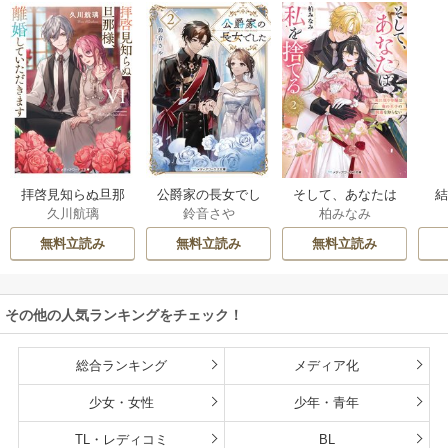
拝啓見知らぬ旦那
公爵家の長女でし
そして、あなたは
久川航璃
鈴音さや
柏みなみ
様、離婚していた
た
私を捨てる
だきます
無料立読み
無料立読み
無料立読み
その他の人気ランキングをチェック！
総合ランキング
メディア化
少女・女性
少年・青年
TL・レディコミ
BL