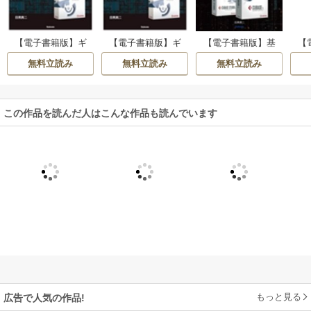
【電子書籍版】ギ
【電子書籍版】ギ
【電子書籍版】基
【
タリストのためのC
タリストのためのC
礎から新機能まで
礎
無料立読み
無料立読み
無料立読み
UBASE STUDIO4
UBASE STUDIO4
まるごとわかるCU
ま
【完全版】
【分冊版】
BASE5/CUBASE S
BA
TUDIO5・6．Cuba
TU
se6 新機能とその使
この作品を読んだ人はこんな作品も読んでいます
い方
もっと見る
広告で人気の作品!