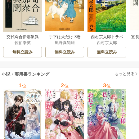
交代寄合伊那衆異
手下は犬だけ 3巻
西村京太郎トラベ
宣長
佐伯泰英
風野真知雄
西村京太郎
聞 15巻
ルミステリー・セ
レクション 2巻
無料立読み
無料立読み
無料立読み
もっと見る
小説・実用書ランキング
1
2
3
位
位
位