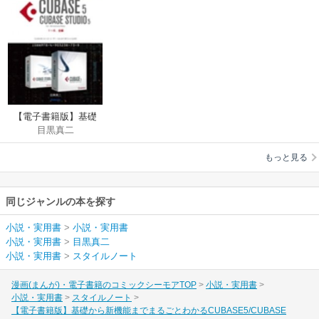
【電子書籍版】基礎
目黒真二
から新機能までまる
ごとわかる
もっと見る
CUBASE5/CUBASE
STUDIO5・1～6．全
編【完全版】
同じジャンルの本を探す
小説・実用書
>
小説・実用書
小説・実用書
>
目黒真二
小説・実用書
>
スタイルノート
漫画(まんが)・電子書籍のコミックシーモアTOP
小説・実用書
小説・実用書
スタイルノート
【電子書籍版】基礎から新機能までまるごとわかるCUBASE5/CUBASE