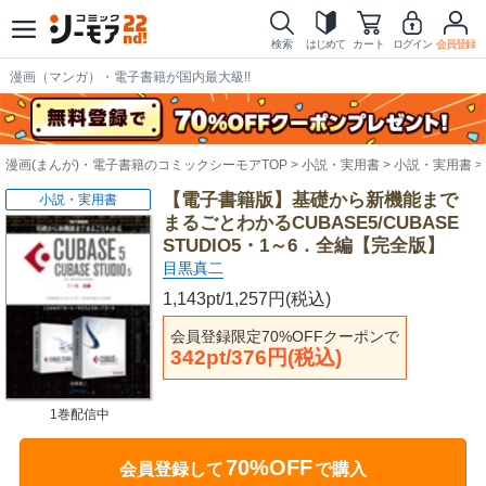
検索
はじめて
カート
ログイン
会員登録
漫画（マンガ）・電子書籍が国内最大級!!
漫画(まんが)・電子書籍のコミックシーモアTOP
小説・実用書
小説・実用書
【電子書籍版】基礎から新機能まで
小説・実用書
まるごとわかるCUBASE5/CUBASE
STUDIO5・1～6．全編【完全版】
目黒真二
1,143pt/1,257円(税込)
会員登録限定70%OFFクーポンで
342pt/376円(税込)
1巻配信中
70%OFF
会員登録して
で購入