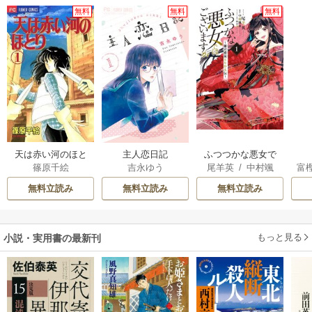
無料
無料
無料
天は赤い河のほと
主人恋日記
ふつつかな悪女で
篠原千絵
吉永ゆう
尾羊英
/
中村颯
富
り
はございますが ～
希
/
ゆき哉
雛宮蝶鼠とりかえ
無料立読み
無料立読み
無料立読み
伝～
もっと見る
小説・実用書の最新刊