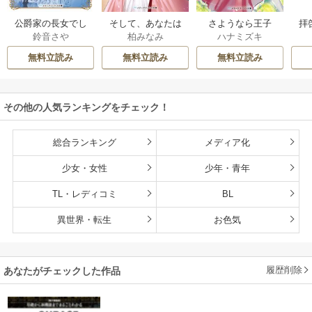
公爵家の長女でし
そして、あなたは
さようなら王子
拝
鈴音さや
柏みなみ
ハナミズキ
た
私を捨てる
様、どうか私のこ
様
とは忘れてくださ
無料立読み
無料立読み
無料立読み
い
その他の人気ランキングをチェック！
総合ランキング
メディア化
少女・女性
少年・青年
TL・レディコミ
BL
異世界・転生
お色気
履歴削除
あなたがチェックした作品