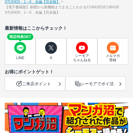
STUDIO5・1～6．全編【完全版】
【電子書籍版】基礎から新機能までまるごとわかるCUBASE5/CUBASE
STUDIO5・1～6．全編【完全版】
最新情報はここからチェック！
限定特典GET
シーモア
メルマガ
LINE
X
ちゃんねる
登録
お得にポイントゲット！
ご来店ポイント
シーモアでポイ活