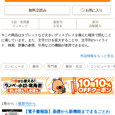
無料立読み
お気に入り
小説・実用書
最新刊
新刊
ランキング
を見る
自動購入
※この商品はタブレットなど大きいディスプレイを備えた端末で読むこと
に適しています。また、文字だけを拡大することや、文字列のハイライ
ト、検索、辞書の参照、引用などの機能が使用できません。
DAWソフトの代表格、Cubase5/Cubase Studio5の使い方を解説。バージョ
作品情報をもっと見る
ン5.5と6への差分もある。初心者はもちろんOEM版と呼ばれるハードなど
に付属しているバージョンのユーザーも対象。Cubase AI/LEを使いこなせ
コンピュータ
趣味
専門書
趣味・生活
コンピュータ一
なかった人、またCubase AI/LEでは物足らなくなってきた人にもぜひ活用
して欲しい。Cubaseを使いこなしている人はもちろん、「Cubaseなんて
まったくわからない」という人にも参考となる内容だ。音楽制作のプロが
実際の制作手順や新機能を使った効率的な手法についても解説している。
1巻から
｜
最新刊から
【電子書籍版】基礎から新機能までまるごとわ