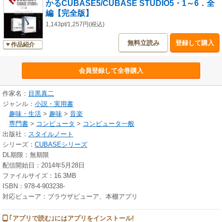
かるCUBASE5/CUBASE STUDIO5・1～6．全
編【完全版】
1,143pt/1,257円(税込)
無料立読み
登録して購入
作品紹介
会員登録して全巻購入
作家名：
目黒真二
ジャンル：
小説・実用書
趣味・生活
>
趣味
>
音楽
専門書
>
コンピュータ
>
コンピュータ一般
出版社：
スタイルノート
シリーズ：
CUBASEシリーズ
DL期限：無期限
配信開始日：2014年5月28日
ファイルサイズ：16.3MB
ISBN：978-4-903238-
対応ビューア：ブラウザビューア、本棚アプリ
｢アプリで読む｣にはアプリをインストール!