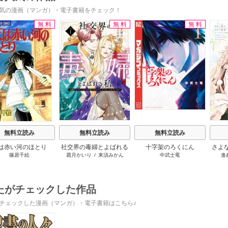
気の漫画（マンガ）・電子書籍をチェック！
無料
無料
無料
s
無料立読み
無料立読み
無料立読み
は赤い河のほとり
社交界の毒婦とよばれる
十字架のろくにん
さよ
篠原千絵
霜月かいり
/
来須みかん
中武士竜
進
私～素敵な辺境伯令息に
旦那
腕を折られたので、責任
の役
とってもらいます～
たがチェックした作品
チェックした漫画（マンガ）・電子書籍はこちら♪