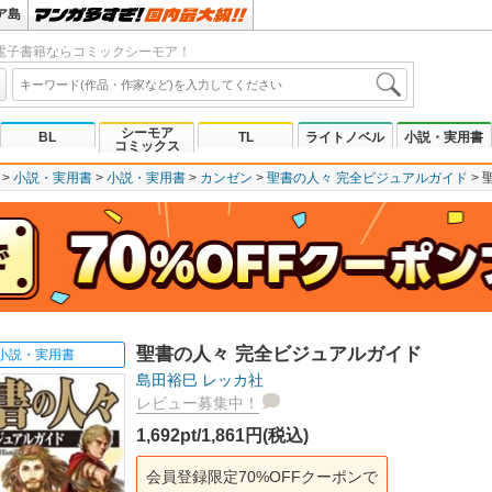
ア島
電子書籍ならコミックシーモア！
シーモア
BL
TL
ライトノベル
小説・実用書
コミックス
小説・実用書
小説・実用書
カンゼン
聖書の人々 完全ビジュアルガイド
聖書の人々 完全ビジュアルガイド
小説・実用書
島田裕巳
レッカ社
レビュー募集中！
1,692pt/1,861円(税込)
会員登録限定70%OFFクーポンで