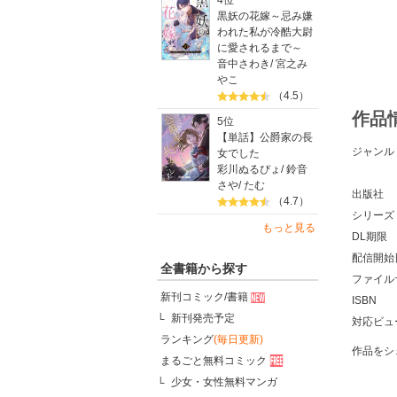
4位
黒妖の花嫁～忌み嫌
われた私が冷酷大尉
に愛されるまで～
音中さわき
/
宮之み
やこ
（4.5）
作品
5位
【単話】公爵家の長
ジャンル
女でした
彩川ぬるぴょ
/
鈴音
さや
/
たむ
出版社
（4.7）
シリーズ
もっと見る
DL期限
配信開始
全書籍から探す
ファイル
新刊コミック/書籍
ISBN
新刊発売予定
対応ビュ
ランキング
(毎日更新)
作品をシ
まるごと無料コミック
少女・女性無料マンガ