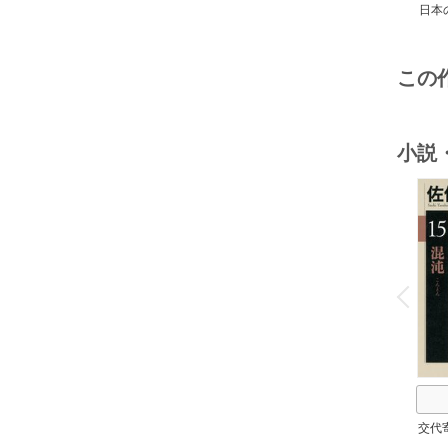
日本
この
小説
o
v
P
r
e
i
u
交代