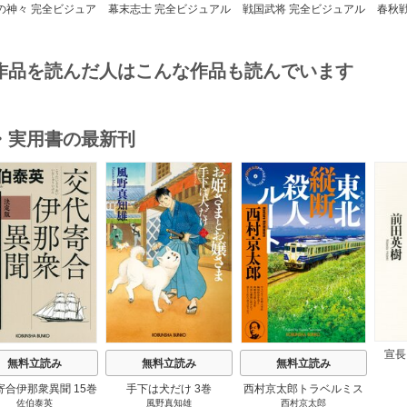
の神々 完全ビジュア
幕末志士 完全ビジュアル
戦国武将 完全ビジュアル
春秋
ルガイド
ガイド
ガイド
作品を読んだ人はこんな作品も読んでいます
・実用書の最新刊
s
宣長
無料立読み
無料立読み
無料立読み
寄合伊那衆異聞 15巻
手下は犬だけ 3巻
西村京太郎トラベルミス
佐伯泰英
風野真知雄
西村京太郎
テリー・セレクション 2