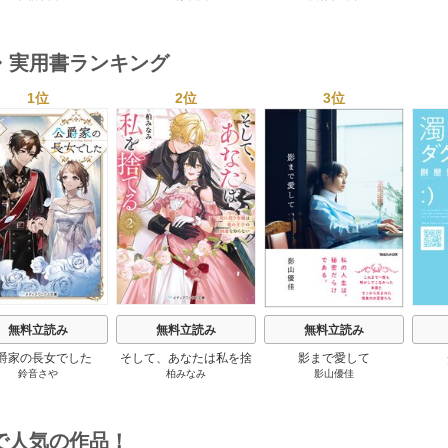
巻
・実用書ランキング
1位
2位
3位
s
無料立読み
無料立読み
無料立読み
爵家の長女でした
そして、あなたは私を捨
影まで愛して
鈴音さや
柏みなみ
影山優佳
てる
で人気の作品！