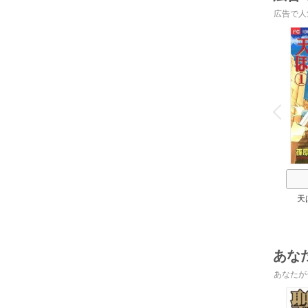
広告で人
o
v
P
r
e
i
u
天
あな
あなたが