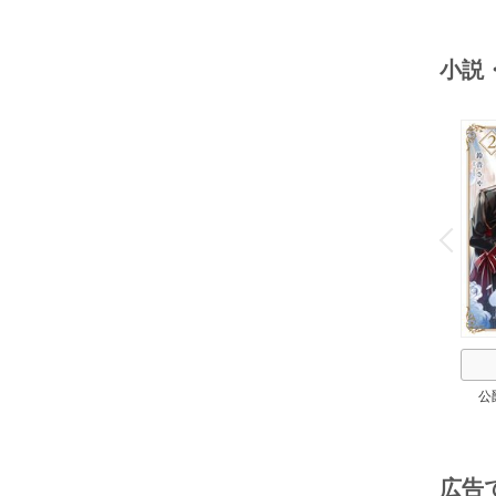
小説
o
v
P
r
e
i
u
公
広告