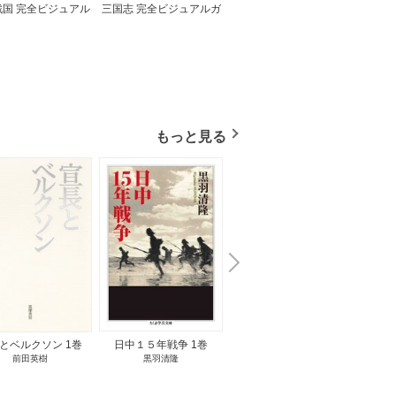
戦国 完全ビジュアル
三国志 完全ビジュアルガ
ガイド
イド
もっと見る
N
x
e
t
とベルクソン 1巻
日中１５年戦争 1巻
無料立読み
前田英樹
黒羽清隆
向島物語 1巻
便り屋
小杉健治