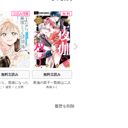
立読み増量
無料
無料
N
x
e
t
無料立読み
無料立読み
無料立読み
なら、英雄になった
夜伽の双子―贄姫は二人
葬送のフリーレン
罪
む
/
遠雷
/
とき間
島袋ユミ
山田鐘人
/
アベツカサ
井
様 ～ただ祈るだけ
の王子に愛される―
立たずな妻のはずで
したが……～
履歴を削除