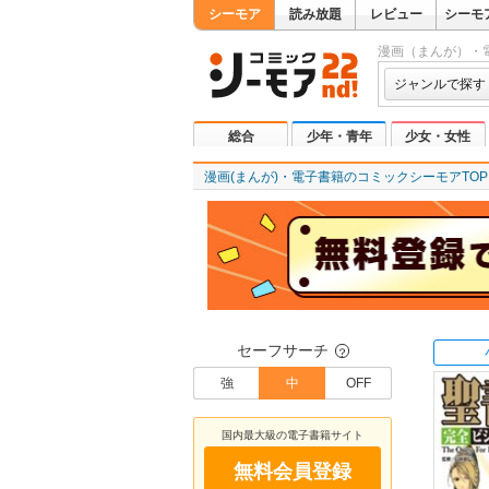
シーモア
読み放題
レビュー
シーモ
漫画（まんが）・
ジャンルで探す
総合
少年・青年
少女・女性
漫画(まんが)・電子書籍のコミックシーモアTOP
セーフサーチ
？
強
中
OFF
国内最大級の電子書籍サイト
無料会員登録