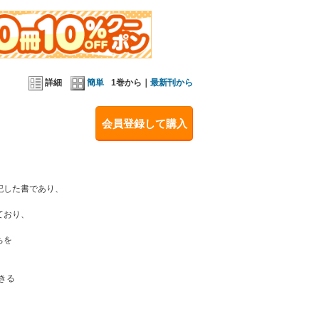
詳細
簡単
1巻から｜
最新刊から
会員登録して購入
記した書であり、
。
ており、
ちを
。
きる