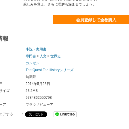
親しみを覚え、さらに理解も深まるでしょう。
会員登録して全巻購入
情報
：
小説・実用書
専門書
>
人文
>
世界史
：
カンゼン
：
The Quest For Historyシリーズ
：
無期限
日
：
2014年5月28日
サイズ
：
53.2MB
：
9784862550798
ーア
：
ブラウザビューア
ェアする
：