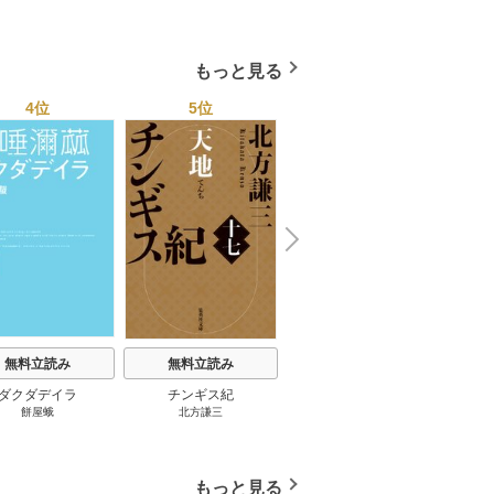
もっと見る
4位
5位
6位
N
x
e
t
無料立読み
無料立読み
無料立読み
ダクダデイラ
チンギス紀
東京バンドワゴン
B-PR
餅屋蛾
北方謙三
小路幸也
Ｂ
ジャラ
ディ 
ブック
もっと見る