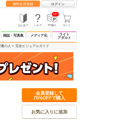
無料会員登録
ログイン
UP!
はじめて
ヘルプ
PT購入
カート
ライト
雑誌・写真集
メディア化
アダルト
聖書の人々 完全ビジュアルガイド
会員登録して
70%OFFで購入
お気に入りに追加