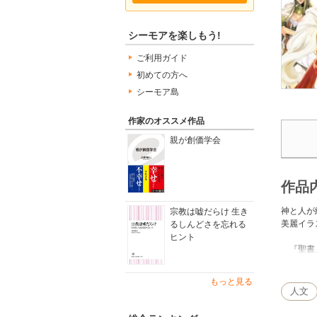
シーモアを楽しもう!
ご利用ガイド
初めての方へ
シーモア島
作家のオススメ作品
親が創価学会
作品
神と人が
宗教は嘘だらけ 生き
美麗イラ
るしんどさを忘れる
ヒント
『聖書』
史上もっ
そこには
もっと見る
きわめて
人文
本書では
オールカ