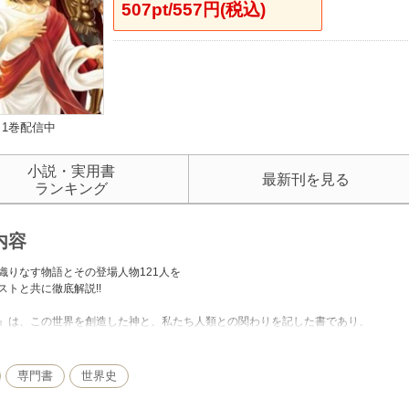
507pt/557円(税込)
1巻配信中
小説・実用書
最新刊を見る
ランキング
内容
織りなす物語とその登場人物121人を
ストと共に徹底解説!!
は、この世界を創造した神と、私たち人類との関わりを記した書であり、
とも多くの人に読まれてきた世界最大のベストセラーです。
、人間の良い面も悪い面も余すことなくまざまざと描かれており、
人間くさい書物となっています。
専門書
世界史
、そういった『旧約聖書』『新約聖書』に登場する人物たちを
ラーの書き下ろしによる美麗イラストで紹介。