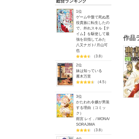
総合ランキング
また、登
この1冊
1位
“聖書ガ
ゲーム中盤で死ぬ悪
『聖書』
役貴族に転生したの
彼らも私
で、外れスキル【テ
親しみを
イム】を駆使して最
作品
強を目指してみた
八又ナガト
/
月山可
也
（3.8）
2位
妹は知っている
雁木万里
（4.5）
3位
かたわれ令嬢が男装
する理由（コミッ
ク）
雨宮 レイ．
/
MONA
/
SORAJIMA
（3.8）