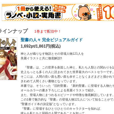
場人物にまつわるエピソードや特徴を徹底解説しています。
で魅力的な『聖書』の登場人物121人について知ることができる
イド本の決定版”となっています。
に登場するひとりひとりのキャラクターを知れば、
たちと同様の人間であることを知って、
覚え、さらに理解も深まるでしょう。
ラインナップ
1巻まで配信中！
聖書の人々 完全ビジュアルガイド
1,692pt/1,861円(税込)
神と人が織りなす物語とその登場人物121人を
美麗イラストと共に徹底解説!!
『聖書』は、この世界を創造した神と、私たち人類との関わりを
史上もっとも多くの人に読まれてきた世界最大のベストセラーです
そこには、人間の良い面も悪い面も余すことなくまざまざと描かれ
きわめて人間くさい書物となっています。
本書では、そういった『旧約聖書』『新約聖書』に登場する人物た
オールカラーの書き下ろしによる美麗イラストで紹介。
また、登場人物にまつわるエピソードや特徴を徹底解説しています
この1冊で魅力的な『聖書』の登場人物121人について知ることがで
“聖書ガイド本の決定版”となっています。
『聖書』に登場するひとりひとりのキャラクターを知れば、
彼らも私たちと同様の人間であることを知って、