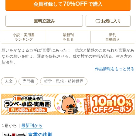
70%OFF
会員登録して
で購入
無料立読み
お気に入り
小説・実用書
最新刊
新刊
ランキング
を見る
自動購入
願いをかなえるカギは“言霊”にあった！ 信念と情熱のこめられた言葉があ
なたの願いを叶え、運命を好転させる。成功哲学の神様が語る、生き方の
新法則。
作品情報をもっと見る
人文
専門書
哲学・思想・精神世界
1巻から
｜
最新刊から
言霊の法則