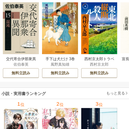
交代寄合伊那衆異
手下は犬だけ 3巻
西村京太郎トラベ
宣長
佐伯泰英
風野真知雄
西村京太郎
聞 15巻
ルミステリー・セ
レクション 2巻
無料立読み
無料立読み
無料立読み
もっと見る
小説・実用書ランキング
1
2
3
位
位
位