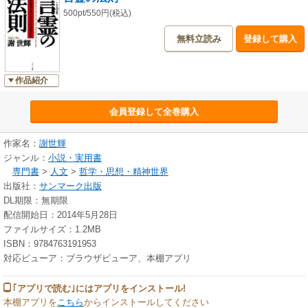
500pt/550円(税込)
無料立読み
登録して購入
作品紹介
会員登録して全巻購入
作家名：
謝世輝
ジャンル：
小説・実用書
専門書
>
人文
>
哲学・思想・精神世界
出版社：
サンマーク出版
DL期限：無期限
配信開始日：2014年5月28日
ファイルサイズ：1.2MB
ISBN：9784763191953
対応ビューア：ブラウザビューア、本棚アプリ
｢アプリで読む｣にはアプリをインストール!
本棚アプリを
こちら
からインストールしてください