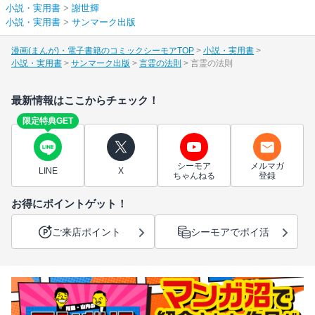
小説・実用書
>
謝世輝
小説・実用書
>
サンマーク出版
漫画(まんが)・電子書籍のコミックシーモアTOP
小説・実用書
小説・実用書
サンマーク出版
言霊の法則
言霊の法則
最新情報はここからチェック！
限定特典GET
シーモア
メルマガ
LINE
X
ちゃんねる
登録
お得にポイントゲット！
ご来店ポイント
シーモアでポイ活