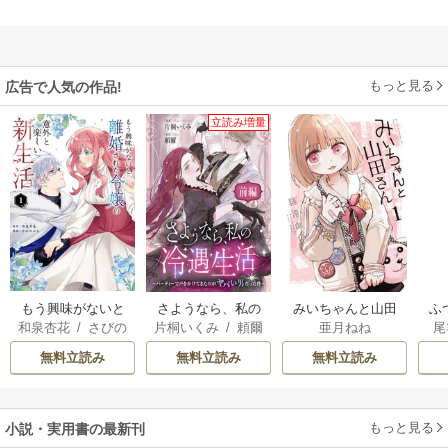
もっと見る
広告で人気の作品!
立読み増量
もう興味がないと
さようなら、私の
みいちゃんと山田
ふ
和泉杏花
/
さびの
片桐いくみ
/
頼爾
亜月ねね
尾
離婚された令嬢の
冷遇生活 ～パーテ
さん
は
ぶち
意外と楽しい新生
ィーで声をかけて
雛
無料立読み
無料立読み
無料立読み
活
きたのがヤバい男
だった件
もっと見る
小説・実用書の最新刊