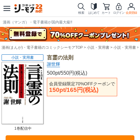
検索
はじめて
カート
ログイン
会員登録
漫画（マンガ）・電子書籍が国内最大級!!
漫画(まんが)・電子書籍のコミックシーモアTOP
小説・実用書
小説・実用書
言霊の法則
小説・実用書
謝世輝
500pt/550円(税込)
会員登録限定70%OFFクーポンで
150pt/165円(税込)
1巻配信中