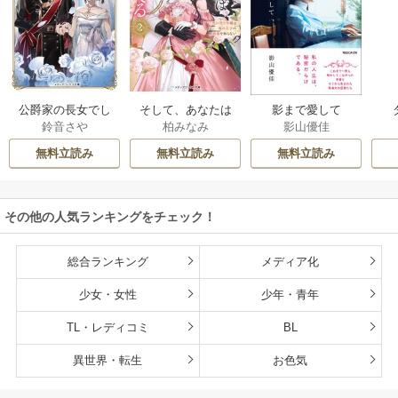
公爵家の長女でし
そして、あなたは
影まで愛して
鈴音さや
柏みなみ
影山優佳
た
私を捨てる
無料立読み
無料立読み
無料立読み
その他の人気ランキングをチェック！
総合ランキング
メディア化
少女・女性
少年・青年
TL・レディコミ
BL
異世界・転生
お色気