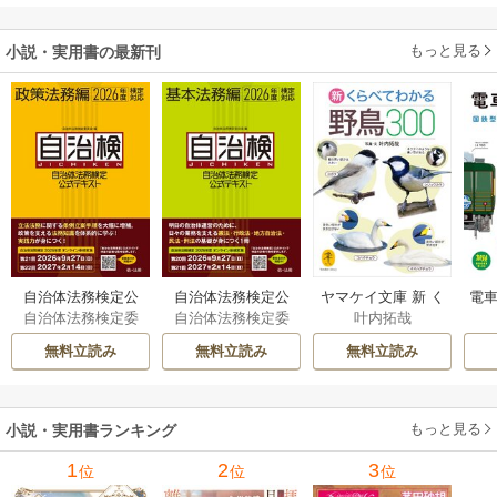
もっと見る
小説・実用書の最新刊
自治体法務検定公
自治体法務検定公
ヤマケイ文庫 新 く
電車
自治体法務検定委
自治体法務検定委
叶内拓哉
式テキスト 政策
式テキスト 基本
らべてわかる野鳥3
型
員会
員会
法務編 ２０２６
法務編 ２０２６
00 1巻
無料立読み
無料立読み
無料立読み
年度検定対応 1巻
年度検定対応 1巻
もっと見る
小説・実用書ランキング
1
2
3
位
位
位