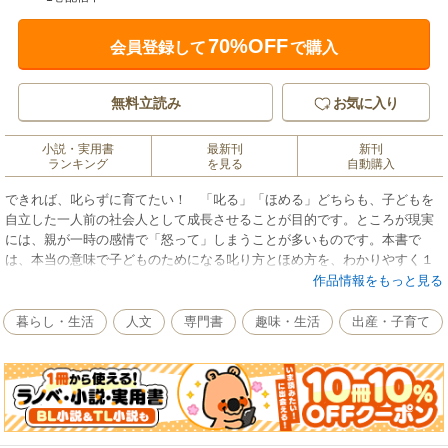
70%OFF
会員登録して
で購入
無料立読み
お気に入り
小説・実用書
最新刊
新刊
ランキング
を見る
自動購入
できれば、叱らずに育てたい！ 「叱る」「ほめる」どちらも、子どもを
自立した一人前の社会人として成長させることが目的です。ところが現実
には、親が一時の感情で「怒って」しまうことが多いものです。本書で
は、本当の意味で子どものためになる叱り方とほめ方を、わかりやすく１
０項目に分けて説明します。いかに今までまちがった叱り方をしてきた
作品情報をもっと見る
か、反省させられます。
暮らし・生活
人文
専門書
趣味・生活
出産・子育て