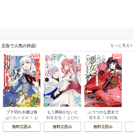
もっと見る
広告で人気の作品!
無料
無料
ブチ切れ令嬢は報
もう興味がないと
ふつつかな悪女で
はぐれメタボ
/
お
和泉杏花
/
さびの
尾羊英
/
中村颯
復を誓いました。
離婚された令嬢の
はございますが ～
おのいも
/
昌未
ぶち
希
/
ゆき哉
意外と楽しい新生
雛宮蝶鼠とりかえ
無料立読み
無料立読み
無料立読み
活
伝～