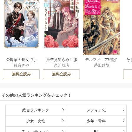
公爵家の長女でし
拝啓見知らぬ旦那
そ
デルフィニア戦記1
鈴音さや
久川航璃
茅田砂胡
た
様、離婚していた
だきます
無料立読み
無料立読み
その他の人気ランキングをチェック！
総合ランキング
メディア化
少女・女性
少年・青年
TL・レディコミ
BL