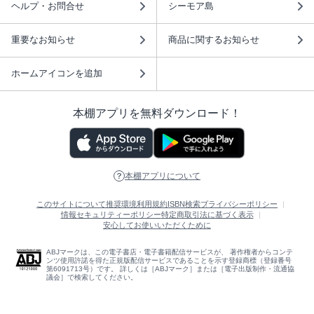
ヘルプ・お問合せ
シーモア島
重要なお知らせ
商品に関するお知らせ
ホームアイコンを追加
本棚アプリを無料ダウンロード！
本棚アプリについて
このサイトについて
推奨環境
利用規約
ISBN検索
プライバシーポリシー
情報セキュリティーポリシー
特定商取引法に基づく表示
安心してお使いいただくために
ABJマークは、この電子書店・電子書籍配信サービスが、 著作権者からコンテ
ンツ使用許諾を得た正規版配信サービスであることを示す登録商標（登録番号
第6091713号）です。 詳しくは［ABJマーク］または［電子出版制作・流通協
議会］で検索してください。
(C)NTTソルマーレ