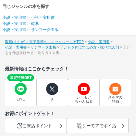
同じジャンルの本を探す
小説・実用書
>
小説・実用書
小説・実用書
>
乾孝
小説・実用書
>
サンマーク出版
漫画(まんが)・電子書籍のコミックシーモアTOP
小説・実用書
小説・実用書
サンマーク出版
子どもを伸ばすほめ方・叱り方10則
子ど
もを伸ばすほめ方・叱り方１０則
最新情報はここからチェック！
限定特典GET
シーモア
メルマガ
LINE
X
ちゃんねる
登録
お得にポイントゲット！
ご来店ポイント
シーモアでポイ活