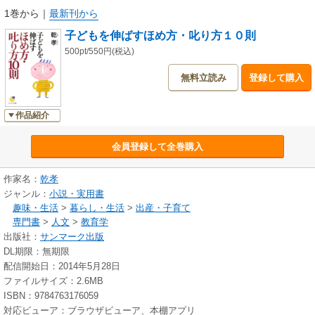
1巻から
｜
最新刊から
子どもを伸ばすほめ方・叱り方１０則
500pt/550円(税込)
無料立読み
登録して購入
作品紹介
会員登録して全巻購入
作家名：
乾孝
ジャンル：
小説・実用書
趣味・生活
>
暮らし・生活
>
出産・子育て
専門書
>
人文
>
教育学
出版社：
サンマーク出版
DL期限：無期限
配信開始日：2014年5月28日
ファイルサイズ：2.6MB
ISBN：9784763176059
対応ビューア：ブラウザビューア、本棚アプリ