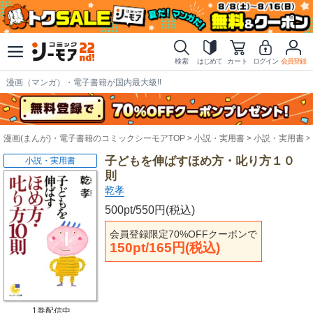
検索
はじめて
カート
ログイン
会員登録
漫画（マンガ）・電子書籍が国内最大級!!
漫画(まんが)・電子書籍のコミックシーモアTOP
小説・実用書
小説・実用書
子どもを伸ばすほめ方・叱り方１０
小説・実用書
則
乾孝
500pt/550円(税込)
会員登録限定70%OFFクーポンで
150pt/165円(税込)
1巻配信中