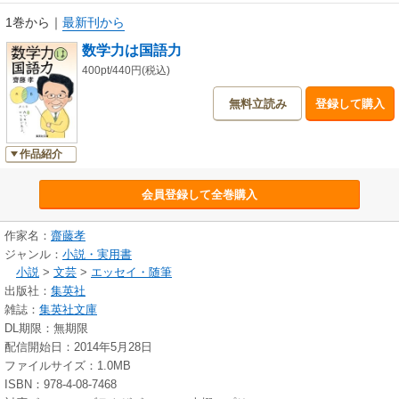
1巻から
｜
最新刊から
数学力は国語力
400pt/440円(税込)
無料立読み
登録して購入
作品紹介
会員登録して全巻購入
作家名：
齋藤孝
ジャンル：
小説・実用書
小説
>
文芸
>
エッセイ・随筆
出版社：
集英社
雑誌：
集英社文庫
DL期限：無期限
配信開始日：2014年5月28日
ファイルサイズ：1.0MB
ISBN：978-4-08-7468