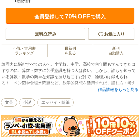
1巻配信中
70%OFF
会員登録して
で購入
無料立読み
お気に入り
小説・実用書
最新刊
新刊
ランキング
を見る
自動購入
論理力に悩むすべての人へ。小学校、中学、高校で何年間も学んできたは
ずなのに、算数・数学に苦手意識を持つ人は多い。しかし、誰もが知って
いる算数・数学の簡単な知識を掘り起こすだけで、論理力は鍛えられ
る！ ベン図や食塩水問題など、数学的発想を活用すれば、話し方・考え
方をスッキリ組み立てられて、日常生活にも役立つ。さぁ、「数学力」を
作品情報をもっと見る
使って論理トレーニングを始めましょう。
文芸
小説
エッセイ・随筆