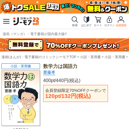
検索
はじめて
カート
ログイン
会員登録
漫画（マンガ）・電子書籍が国内最大級!!
漫画(まんが)・電子書籍のコミックシーモアTOP
小説・実用書
小説・実用書
数学力は国語力
小説・実用書
齋藤孝
400pt/440円(税込)
会員登録限定70%OFFクーポンで
120pt/132円(税込)