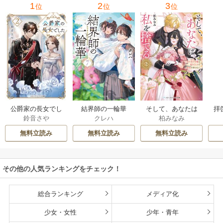
1
2
3
位
位
位
公爵家の長女でし
結界師の一輪華
そして、あなたは
拝
鈴音さや
クレハ
柏みなみ
た
私を捨てる
様
無料立読み
無料立読み
無料立読み
その他の人気ランキングをチェック！
総合ランキング
メディア化
少女・女性
少年・青年