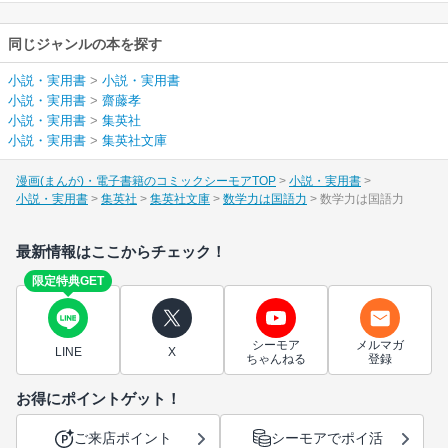
同じジャンルの本を探す
小説・実用書
>
小説・実用書
小説・実用書
>
齋藤孝
小説・実用書
>
集英社
小説・実用書
>
集英社文庫
漫画(まんが)・電子書籍のコミックシーモアTOP
小説・実用書
小説・実用書
集英社
集英社文庫
数学力は国語力
数学力は国語力
最新情報はここからチェック！
限定特典GET
シーモア
メルマガ
LINE
X
ちゃんねる
登録
お得にポイントゲット！
ご来店ポイント
シーモアでポイ活