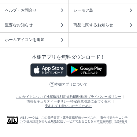
ヘルプ・お問合せ
シーモア島
重要なお知らせ
商品に関するお知らせ
ホームアイコンを追加
本棚アプリを無料ダウンロード！
本棚アプリについて
このサイトについて
推奨環境
利用規約
ISBN検索
プライバシーポリシー
情報セキュリティーポリシー
特定商取引法に基づく表示
安心してお使いいただくために
ABJマークは、この電子書店・電子書籍配信サービスが、 著作権者からコンテ
ンツ使用許諾を得た正規版配信サービスであることを示す登録商標（登録番号
第6091713号）です。 詳しくは［ABJマーク］または［電子出版制作・流通協
議会］で検索してください。