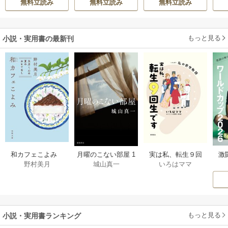
無料立読み
無料立読み
無料立読み
h-goon
真実の恋を探しま
す！～
もっと見る
小説・実用書の最新刊
激
和カフェこよみ
月曜のこない部屋 1
実は私、転生９回
野村美月
城山真一
いろはママ
前
五月くんの夏のお
巻
生です マンガ
ー
もてなし 1巻
私の前世物語 1巻
もっと見る
小説・実用書ランキング