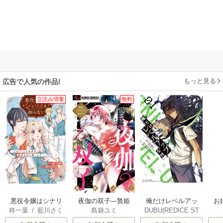
もっと見る
広告で人気の作品!
立読み増量
無料
俺だけレベルアッ
悪役令嬢はシナリ
夜伽の双子―贄姫
お
DUBU(REDICE ST
柊一葉
/
藍川さく
島袋ユミ
プな件
オを知らない ～乙
は二人の王子に愛
UDIO)
/
Chugong
/
ら
女ゲームの世界で
される―