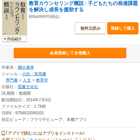
教育カウンセリング概説 : 子どもたちの発達課題
を解決し成長を援助する
800pt/880円(税込)
無料立読み
登録して購入
作品紹介
会員登録して全巻購入
作家名：
國分康孝
ジャンル：
小説・実用書
専門書
>
人文
>
教育学
出版社：
図書文化社
DL期限：無期限
配信開始日：2014年7月4日
ファイルサイズ：1.7MB
ISBN：9784810095555
対応ビューア：ブラウザビューア、本棚アプリ
｢アプリで読む｣にはアプリをインストール!
本棚アプリを
こちら
からインストールしてください