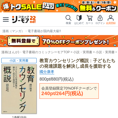
検索
はじめて
カート
ログイン
会員登録
漫画（マンガ）・電子書籍が国内最大級!!
漫画(まんが)・電子書籍のコミックシーモアTOP
小説・実用書
小説・実用書
教育カウンセリング概説 : 子どもたち
小説・実用書
の発達課題を解決し成長を援助する
國分康孝
800pt/880円(税込)
会員登録限定70%OFFクーポンで
240pt/264円(税込)
1巻配信中