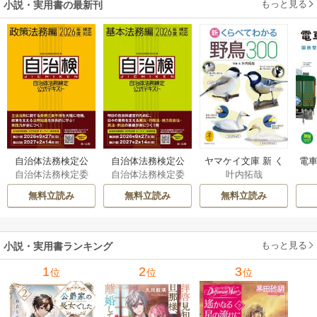
もっと見る
小説・実用書の最新刊
自治体法務検定公
自治体法務検定公
ヤマケイ文庫 新 く
電車
自治体法務検定委
自治体法務検定委
叶内拓哉
式テキスト 政策
式テキスト 基本
らべてわかる野鳥3
型
員会
員会
法務編 ２０２６
法務編 ２０２６
00 1巻
無料立読み
無料立読み
無料立読み
年度検定対応 1巻
年度検定対応 1巻
もっと見る
小説・実用書ランキング
1
2
3
位
位
位