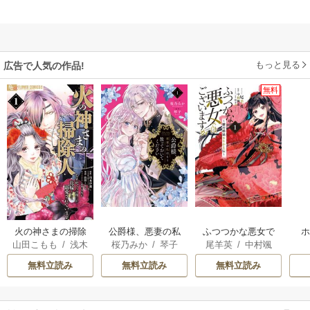
もっと見る
広告で人気の作品!
無料
火の神さまの掃除
公爵様、悪妻の私
ふつつかな悪女で
山田こもも
/
浅木
桜乃みか
/
琴子
尾羊英
/
中村颯
人ですが、いつの
はもう放っておい
はございますが ～
伊都
/
SNC
希
/
ゆき哉
間にか花嫁として
てください
雛宮蝶鼠とりかえ
無料立読み
無料立読み
無料立読み
溺愛されています
伝～