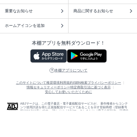
重要なお知らせ
商品に関するお知らせ
ホームアイコンを追加
本棚アプリを無料ダウンロード！
本棚アプリについて
このサイトについて
推奨環境
利用規約
ISBN検索
プライバシーポリシー
情報セキュリティーポリシー
特定商取引法に基づく表示
安心してお使いいただくために
ABJマークは、この電子書店・電子書籍配信サービスが、 著作権者からコンテ
ンツ使用許諾を得た正規版配信サービスであることを示す登録商標（登録番号
第6091713号）です。 詳しくは［ABJマーク］または［電子出版制作・流通協
議会］で検索してください。
(C)NTTソルマーレ