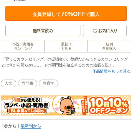
70%OFF
会員登録して
で購入
無料立読み
お気に入り
小説・実用書
最新刊
新刊
ランキング
を見る
自動購入
「育てるカウンセリング」の提唱者が、教師だからできるカウンセリング
とは何かを明らかにし、その専門性を確立するための道筋を説く。
作品情報をもっと見る
人文
専門書
教育学
1巻から
｜
最新刊から