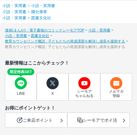
小説・実用書
>
小説・実用書
小説・実用書
>
國分康孝
小説・実用書
>
図書文化社
漫画(まんが)・電子書籍のコミックシーモアTOP
小説・実用書
小説・実用書
図書文化社
教育カウンセリング概説 : 子どもたちの発達課題を解決し成長を援助する
教育カウンセリング概説 : 子どもたちの発達課題を解決し成長を援助する
最新情報はここからチェック！
限定特典GET
シーモア
メルマガ
LINE
X
ちゃんねる
登録
お得にポイントゲット！
ご来店ポイント
シーモアでポイ活