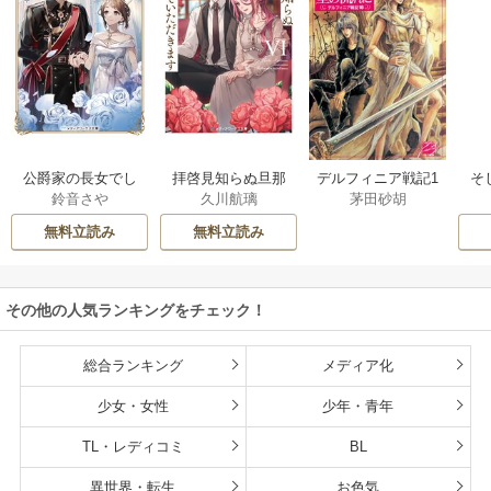
公爵家の長女でし
拝啓見知らぬ旦那
そ
デルフィニア戦記1
鈴音さや
久川航璃
茅田砂胡
た
様、離婚していた
だきます
無料立読み
無料立読み
その他の人気ランキングをチェック！
総合ランキング
メディア化
少女・女性
少年・青年
TL・レディコミ
BL
異世界・転生
お色気