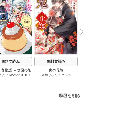
N
x
e
t
無料立読み
無料立読み
無料立読み
千食物語 ～敗国の姫
鬼の花嫁
お姉ちゃんの翠くん
ふつつ
んだ
/
MAMAKOTO
/
富樫じゅん
/
クレハ
目黒あむ
尾羊英
が氷の皇子殿下がど
います
鴉羽凛燈
溺愛してくれていま
す～
履歴を削除