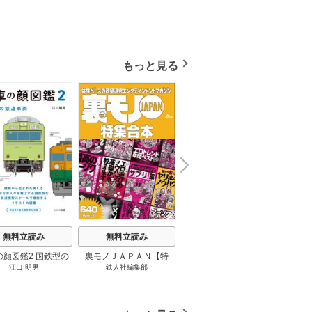
もっと見る
N
x
e
t
無料立読み
無料立読み
無料立読み
の顔図鑑2 国鉄型の
裏モノＪＡＰＡＮ【特
パナソニック コネクト
日本の
江口 明男
鉄人社編集部
上阪徹
鉄道車両 1巻
集】★超ボリューム版６
大企業をいかに変えるか
20
４０ページ★１２冊★全
1巻
国４７都道府県を代表す
る最高のフーゾク★エロ