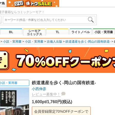
ア島
電子書籍ならコミックシーモア！
シーモア
BL
TL
ライトノベル
小説・実用書
コミックス
小説・実用書
小説・実用書
吉備人出版
鉄道遺産を歩く-岡山の国有鉄道-
鉄道遺産を歩く-岡山の国有鉄道-
小説・実用書
小西伸彦
レビュー募集中！
1,600pt/1,760円(税込)
会員登録限定70%OFFクーポンで