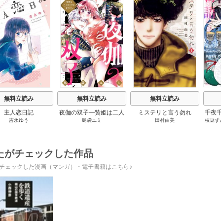
s
無料立読み
無料立読み
無料立読み
主人恋日記
夜伽の双子―贄姫は二人
ミステリと言う勿れ
千夜
吉永ゆう
島袋ユミ
田村由美
枝豆ず
の王子に愛される―
です
うも
たがチェックした作品
チェックした漫画（マンガ）・電子書籍はこちら♪