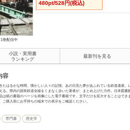
480pt/528円(税込)
1巻配信中
小説・実用書
最新刊を見る
ランキング
内容
きたはるかな時間、懐かしい人々の記憶、あの日見た夢があふれている鉄道遺産。
える。県内の国有鉄道全線をくまなく歩いた著者が、まとめ上げた力作。日本図書
品は紙の書籍のページを画像にした電子書籍です。文字だけを拡大することはでき
、ご購入前にお手持ちの端末での表示をご確認ください。
専門書
歴史学