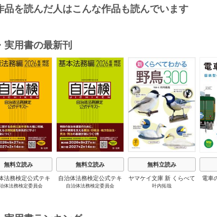
作品を読んだ人はこんな作品も読んでいます
・実用書の最新刊
s
無料立読み
無料立読み
無料立読み
体法務検定公式テキ
自治体法務検定公式テキ
ヤマケイ文庫 新 くらべて
電車
治体法務検定委員会
自治体法務検定委員会
叶内拓哉
 政策法務編 ２０
スト 基本法務編 ２０
わかる野鳥300 1巻
６年度検定対応 1巻
２６年度検定対応 1巻