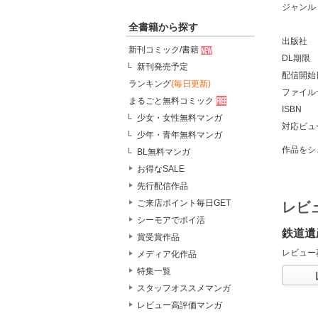
ジャンル
全書籍から探す
出版社
新刊コミック/書籍
DL期限
新刊発売予定
配信開始
ランキング
(毎日更新)
ファイル
まるごと無料コミック
ISBN
少女・女性無料マンガ
対応ビュ
少年・青年無料マンガ
作品をシ
BL無料マンガ
お得なSALE
先行配信作品
ご来店ポイント毎日GET
レビ
シーモアでポイ活
鉄道遺
賞受賞作品
レビュー
メディア化作品
特集一覧
スタッフオススメマンガ
レビュー高評価マンガ