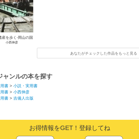
遺産を歩く-岡山の国
小西伸彦
有鉄道-
あなたがチェックした作品をもっと見る
ジャンルの本を探す
実用書
>
小説・実用書
実用書
>
小西伸彦
実用書
>
吉備人出版
お得情報をGET！登録してね