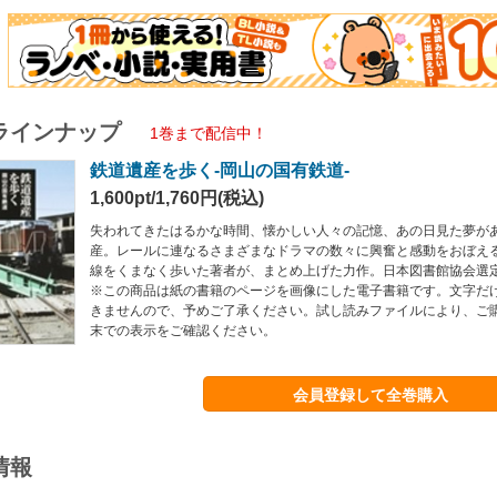
ラインナップ
1巻まで配信中！
鉄道遺産を歩く-岡山の国有鉄道-
1,600pt/1,760円(税込)
失われてきたはるかな時間、懐かしい人々の記憶、あの日見た夢が
産。レールに連なるさまざまなドラマの数々に興奮と感動をおぼえ
線をくまなく歩いた著者が、まとめ上げた力作。日本図書館協会選
※この商品は紙の書籍のページを画像にした電子書籍です。文字だ
きませんので、予めご了承ください。試し読みファイルにより、ご
末での表示をご確認ください。
会員登録して全巻購入
情報