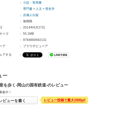
：
小説・実用書
専門書
>
人文
>
歴史学
：
吉備人出版
：
無期限
日
：
2014年6月27日
サイズ
：
55.1MB
：
9784860692131 
ーア
：
ブラウザビューア
ェアする
：
ュー
産を歩く-岡山の国有鉄道-のレビュー
募集中！
レビュー投稿で最大1000pt!
レビューを書く