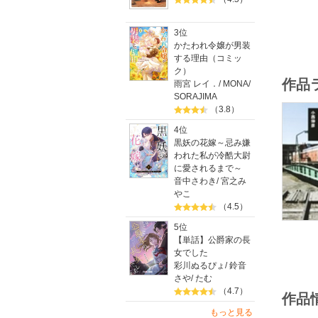
3位
かたわれ令嬢が男装
する理由（コミッ
ク）
作品
雨宮 レイ．
/
MONA
/
SORAJIMA
（3.8）
4位
黒妖の花嫁～忌み嫌
われた私が冷酷大尉
に愛されるまで～
音中さわき
/
宮之み
やこ
（4.5）
5位
【単話】公爵家の長
女でした
彩川ぬるぴょ
/
鈴音
さや
/
たむ
（4.7）
作品
もっと見る