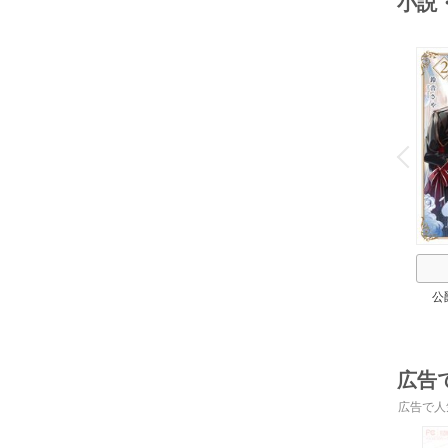
小説
o
v
P
r
e
i
u
公
広告
広告で人