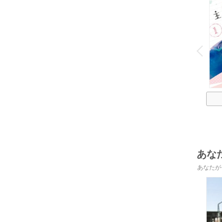
o
v
P
r
e
i
u
あな
あなたが