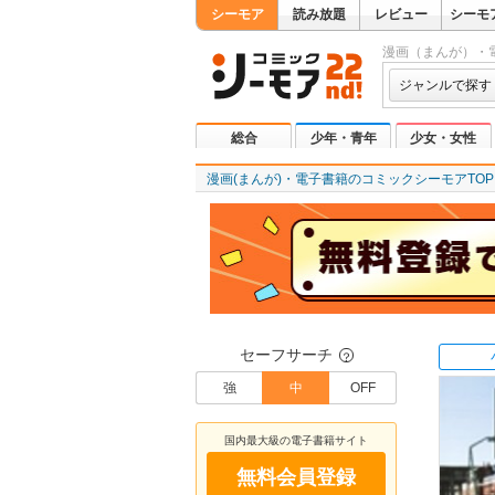
シーモア
読み放題
レビュー
シーモ
漫画（まんが）・
ジャンルで探す
総合
少年・青年
少女・女性
漫画(まんが)・電子書籍のコミックシーモアTOP
セーフサーチ
？
強
中
OFF
国内最大級の電子書籍サイト
無料会員登録