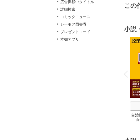
広告掲載中タイトル
この
詳細検索
コミックニュース
シーモア図書券
小説
プレゼントコード
本棚アプリ
o
v
P
r
e
i
u
自治
自
スト
２