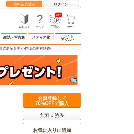
無料会員登録
ログイン
UP!
はじめて
ヘルプ
PT購入
カート
ライト
雑誌・写真集
メディア化
アダルト
鉄道遺産を歩く-岡山の国有鉄道-
会員登録して
70%OFFで購入
お気に入りに追加