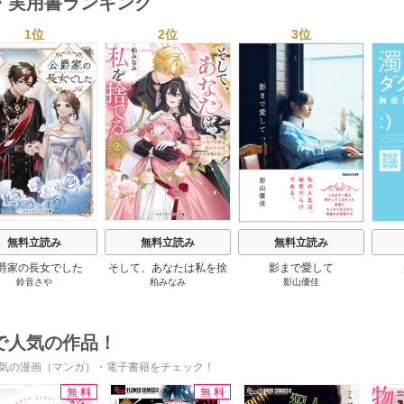
・実用書ランキング
1位
2位
3位
s
無料立読み
無料立読み
無料立読み
爵家の長女でした
そして、あなたは私を捨
影まで愛して
鈴音さや
柏みなみ
影山優佳
てる
で人気の作品！
気の漫画（マンガ）・電子書籍をチェック！
無料
無料