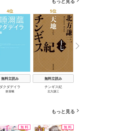
もっと見る
トレンド年間ベスト★お
っさん５０人の体験から
4位
5位
6位
学ぶ★夢のようなエロい
楽園３０ 1巻
N
x
e
t
無料立読み
無料立読み
無料立読み
ダクダデイラ
チンギス紀
東京バンドワゴン
B-PR
餅屋蛾
北方謙三
小路幸也
Ｂ
ジャラ
ディ 
ブック
もっと見る
無料
無料
無料