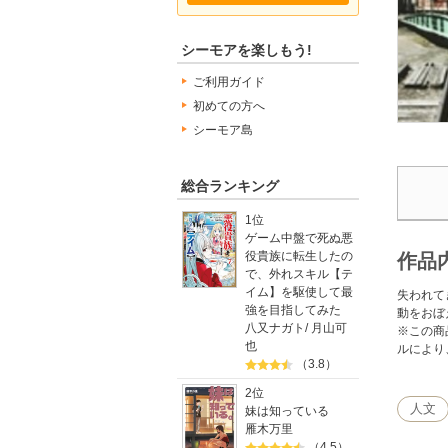
シーモアを楽しもう!
ご利用ガイド
初めての方へ
シーモア島
総合ランキング
1位
ゲーム中盤で死ぬ悪
役貴族に転生したの
作品
で、外れスキル【テ
イム】を駆使して最
失われて
強を目指してみた
動をおぼ
八又ナガト
/
月山可
※この商
也
ルにより
（3.8）
2位
人文
妹は知っている
雁木万里
（4.5）