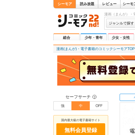
シーモア
読み放題
レビュー
シーモ
漫画（まんが）・
ジャンルで探す
総合
少年・青年
少女・女性
漫画(まんが)・電子書籍のコミックシーモアTOP
セーフサーチ
？
強
中
OFF
国内最大級の電子書籍サイト
無料会員登録