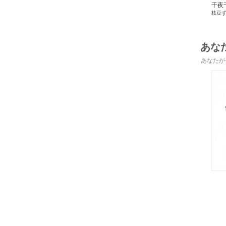
千夜
枝豆
です
うも
あな
あなたが