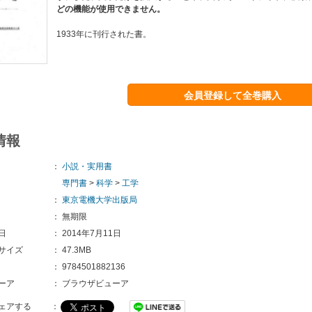
どの機能が使用できません。
1933年に刊行された書。
会員登録して全巻購入
情報
：
小説・実用書
専門書
>
科学
>
工学
：
東京電機大学出版局
：
無期限
日
：
2014年7月11日
サイズ
：
47.3MB
：
9784501882136
ーア
：
ブラウザビューア
ェアする
：