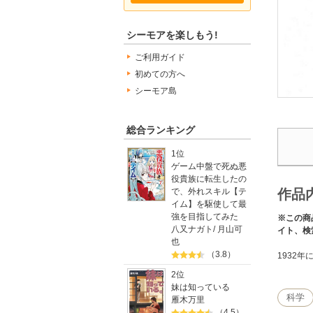
シーモアを楽しもう!
ご利用ガイド
初めての方へ
シーモア島
総合ランキング
1位
ゲーム中盤で死ぬ悪
役貴族に転生したの
で、外れスキル【テ
作品
イム】を駆使して最
強を目指してみた
※この商
八又ナガト
/
月山可
イト、検
也
（3.8）
1932
2位
妹は知っている
科学
雁木万里
（4.5）