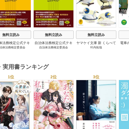
無料立読み
無料立読み
無料立読み
体法務検定公式テキ
自治体法務検定公式テキ
ヤマケイ文庫 新 くらべて
電車
治体法務検定委員会
自治体法務検定委員会
叶内拓哉
 政策法務編 ２０
スト 基本法務編 ２０
わかる野鳥300 1巻
６年度検定対応 1巻
２６年度検定対応 1巻
・実用書ランキング
1位
2位
3位
s