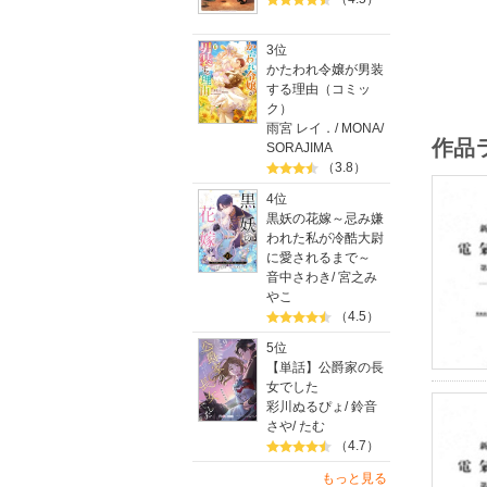
3位
かたわれ令嬢が男装
する理由（コミッ
ク）
雨宮 レイ．
/
MONA
/
作品
SORAJIMA
（3.8）
4位
黒妖の花嫁～忌み嫌
われた私が冷酷大尉
に愛されるまで～
音中さわき
/
宮之み
やこ
（4.5）
5位
【単話】公爵家の長
女でした
彩川ぬるぴょ
/
鈴音
さや
/
たむ
（4.7）
もっと見る