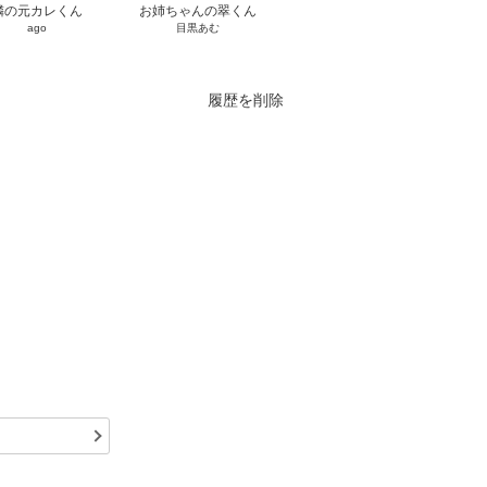
隣の元カレくん
お姉ちゃんの翠くん
愛され皇妃のゆううつ
ホ
ago
目黒あむ
清音圭
履歴を削除