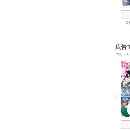
公
広告
広告で人
o
v
P
r
e
i
u