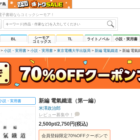
ア島
電子書籍ならコミックシーモア！
シーモア
BL
TL
ライトノベル
小説・実用書
コミックス
小説・実用書
小説・実用書
東京電機大学出版局
新編 電氣鐵道
新編 電氣
新編 電氣鐵道（第一編）
小説・実用書
米澤政治郎
レビュー募集中！
2,500pt/2,750円(税込)
会員登録限定70%OFFクーポンで