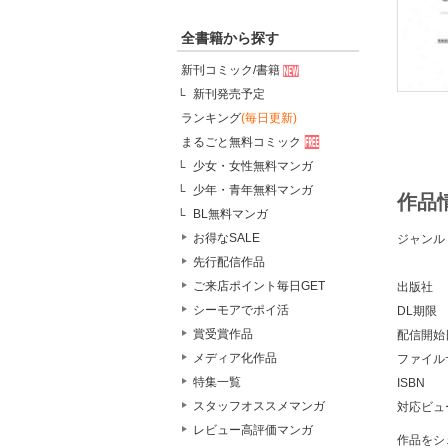
全書籍から探す
新刊コミック/書籍
新刊発売予定
ランキング
(毎日更新)
まるごと無料コミック
少女・女性無料マンガ
少年・青年無料マンガ
作品
BL無料マンガ
お得なSALE
ジャンル
先行配信作品
ご来店ポイント毎日GET
出版社
シーモアでポイ活
DL期限
賞受賞作品
配信開始
メディア化作品
ファイル
特集一覧
ISBN
スタッフオススメマンガ
対応ビュ
レビュー高評価マンガ
作品をシ