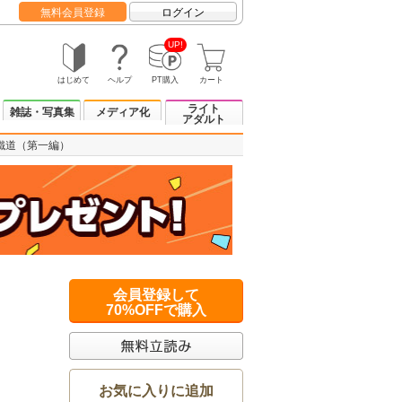
無料会員登録
ログイン
UP!
はじめて
ヘルプ
PT購入
カート
ライト
雑誌・写真集
メディア化
アダルト
鐵道（第一編）
会員登録して
70%OFFで購入
お気に入りに追加