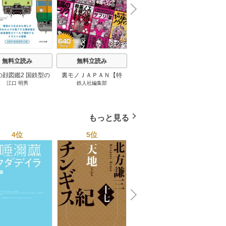
N
x
e
t
無料立読み
無料立読み
無料立読み
の顔図鑑2 国鉄型の
裏モノＪＡＰＡＮ【特
パナソニック コネクト
日本の
江口 明男
鉄人社編集部
上阪徹
鉄道車両 1巻
集】★超ボリューム版６
大企業をいかに変えるか
20
４０ページ★１２冊★全
1巻
国４７都道府県を代表す
る最高のフーゾク★エロ
もっと見る
トレンド年間ベスト★お
っさん５０人の体験から
4位
5位
6位
学ぶ★夢のようなエロい
楽園３０ 1巻
N
x
e
t