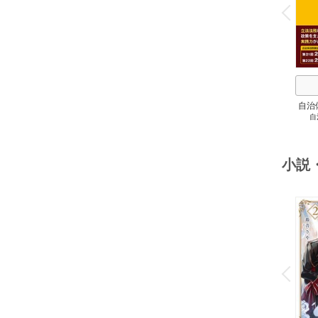
v
P
r
e
i
u
自治
自
スト
２
小説
o
v
P
r
e
i
u