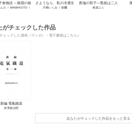
千食物語 ～敗国の姫
さようなら、私の冷遇生
夜伽の双子―贄姫は二人
ずんだ
/
MAMAKOTO
/
片桐いくみ
/
頼爾
島袋ユミ
が氷の皇子殿下がど
活 ～パーティーで声をか
の王子に愛される―
鴉羽凛燈
溺愛してくれていま
けてきたのがヤバい男だ
す～
った件
たがチェックした作品
チェックした漫画（マンガ）・電子書籍はこちら♪
新編 電氣鐵道
米澤政治郎
あなたがチェックした作品をもっと見る