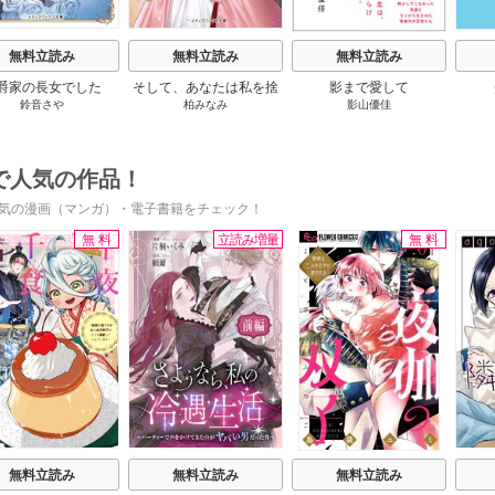
無料立読み
無料立読み
無料立読み
爵家の長女でした
そして、あなたは私を捨
影まで愛して
鈴音さや
柏みなみ
影山優佳
てる
で人気の作品！
気の漫画（マンガ）・電子書籍をチェック！
無料
立読み増量
無料
s
無料立読み
無料立読み
無料立読み