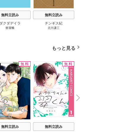
無料立読み
無料立読み
無料立読み
ダクダデイラ
チンギス紀
東京バンドワゴン
B-PR
餅屋蛾
北方謙三
小路幸也
Ｂ
ジャラ
ディ 
ブック
もっと見る
無料
無料
無料
N
x
e
t
無料立読み
無料立読み
無料立読み