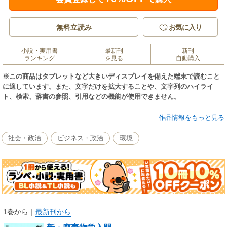
無料立読み
お気に入り
小説・実用書
最新刊
新刊
ランキング
を見る
自動購入
※この商品はタブレットなど大きいディスプレイを備えた端末で読むこと
に適しています。また、文字だけを拡大することや、文字列のハイライ
ト、検索、辞書の参照、引用などの機能が使用できません。
身近なごみの分別から地球温暖化リスクまで、すべてが関わってくる廃棄
作品情報をもっと見る
物問題。その基礎知識に加え、最終処分場・ダイオキシン・PCB廃棄物な
ど喫緊の課題を、廃棄物学の第一人者がやさしく解説。ロングセラー『廃
社会・政治
ビジネス・政治
環境
棄物学入門』を全面改訂、循環型社会・リサイクル関連各法にも対応。各
章末に「演習問題」を設けた。
1巻から
｜
最新刊から