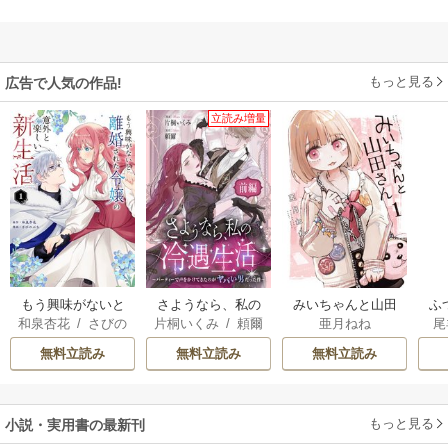
もっと見る
広告で人気の作品!
立読み増量
もう興味がないと
さようなら、私の
みいちゃんと山田
ふ
和泉杏花
/
さびの
片桐いくみ
/
頼爾
亜月ねね
尾
離婚された令嬢の
冷遇生活 ～パーテ
さん
は
ぶち
意外と楽しい新生
ィーで声をかけて
雛
無料立読み
無料立読み
無料立読み
活
きたのがヤバい男
だった件
もっと見る
小説・実用書の最新刊