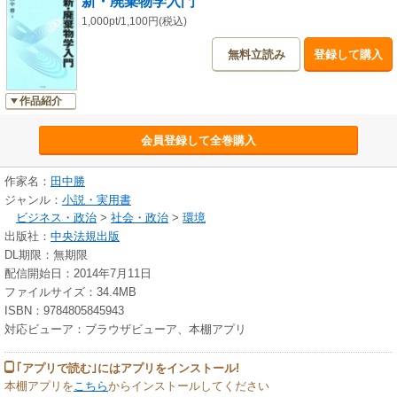
新・廃棄物学入門
1,000pt/1,100円(税込)
無料立読み
登録して購入
作品紹介
会員登録して全巻購入
作家名：
田中勝
ジャンル：
小説・実用書
ビジネス・政治
>
社会・政治
>
環境
出版社：
中央法規出版
DL期限：無期限
配信開始日：2014年7月11日
ファイルサイズ：34.4MB
ISBN：9784805845943
対応ビューア：ブラウザビューア、本棚アプリ
｢アプリで読む｣にはアプリをインストール!
本棚アプリを
こちら
からインストールしてください