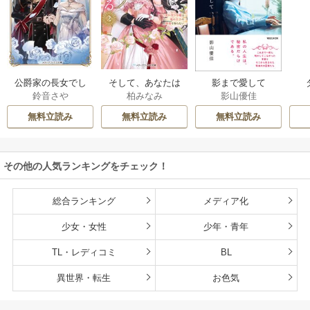
公爵家の長女でし
そして、あなたは
影まで愛して
鈴音さや
柏みなみ
影山優佳
た
私を捨てる
無料立読み
無料立読み
無料立読み
その他の人気ランキングをチェック！
総合ランキング
メディア化
少女・女性
少年・青年
TL・レディコミ
BL
異世界・転生
お色気