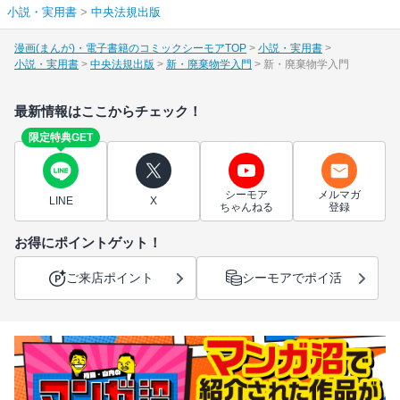
小説・実用書
>
中央法規出版
漫画(まんが)・電子書籍のコミックシーモアTOP
小説・実用書
小説・実用書
中央法規出版
新・廃棄物学入門
新・廃棄物学入門
最新情報はここからチェック！
限定特典GET
シーモア
メルマガ
LINE
X
ちゃんねる
登録
お得にポイントゲット！
ご来店ポイント
シーモアでポイ活