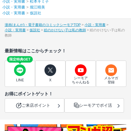
小説・実用書
>
松本キミ子
小説・実用書
>
堀江晴美
小説・実用書
>
仮説社
漫画(まんが)・電子書籍のコミックシーモアTOP
小説・実用書
小説・実用書
仮説社
絵のかけない子は私の教師
絵のかけない子は私の
教師
最新情報はここからチェック！
限定特典GET
シーモア
メルマガ
LINE
X
ちゃんねる
登録
お得にポイントゲット！
ご来店ポイント
シーモアでポイ活