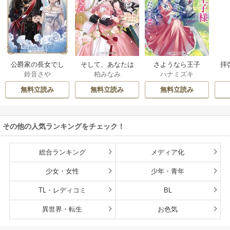
公爵家の長女でし
そして、あなたは
さようなら王子
拝
鈴音さや
柏みなみ
ハナミズキ
た
私を捨てる
様、どうか私のこ
様
とは忘れてくださ
無料立読み
無料立読み
無料立読み
い
その他の人気ランキングをチェック！
総合ランキング
メディア化
少女・女性
少年・青年
TL・レディコミ
BL
異世界・転生
お色気