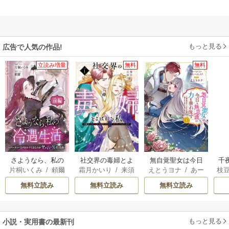
もっと見る
広告で人気の作品!
立読み増量
無料
無料
さようなら、私の
社交界の毒婦とよ
無自覚聖女は今日
千
片桐いくみ
/
頼爾
霜月かいり
/
来須
えとうヨナ
/
あー
枝
冷遇生活 ～パーテ
ばれる私～素敵な
も無意識に力を垂
国
みかん
もんど
/
あんべよ
AK
ィーで声をかけて
辺境伯令息に腕を
れ流す ～公爵家
皇
無料立読み
無料立読み
無料立読み
しろう
きたのがヤバい男
折られたので、責
の落ちこぼれ令
溺
だった件
任とってもらいま
嬢、嫁ぎ先で幸せ
す～
を掴み取る～
もっと見る
小説・実用書の最新刊