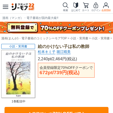
検索
はじめて
カート
ログイン
会員登録
漫画（マンガ）・電子書籍が国内最大級!!
漫画(まんが)・電子書籍のコミックシーモアTOP
小説・実用書
小説・実用書
絵のかけない子は私の教師
小説・実用書
松本キミ子
堀江晴美
2,240pt/2,464円(税込)
会員登録限定70%OFFクーポンで
672pt/739円(税込)
1巻配信中