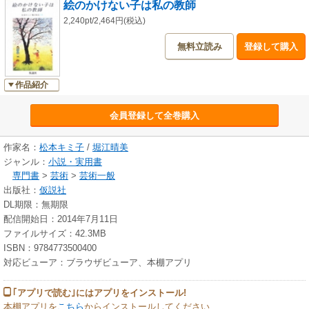
絵のかけない子は私の教師
草）・空・木
2,240pt/2,464円(税込)
第2部 芸術家はつらいよ
無料立読み
登録して購入
第５章 ぼくらは色の魔術師（色づくり）
第６章 ぼくはウサギになった（草原のウサギ）
第７章 雨の中で遊んじゃえ（雨ふり）
作品紹介
第８章 太陽のかけら（ひまわり）
第９章 子どもたちにとってキミ子方式とは何だったのか
会員登録して全巻購入
※この商品は紙の書籍のページを画像にした電子書籍です。文字だけを拡
大することはできませんので、予めご了承ください。試し読みファイルに
より、ご購入前にお手持ちの端末での表示をご確認ください。
作家名：
松本キミ子
/
堀江晴美
ジャンル：
小説・実用書
専門書
>
芸術
>
芸術一般
出版社：
仮説社
DL期限：無期限
配信開始日：2014年7月11日
ファイルサイズ：42.3MB
ISBN：9784773500400
対応ビューア：ブラウザビューア、本棚アプリ
｢アプリで読む｣にはアプリをインストール!
本棚アプリを
こちら
からインストールしてください