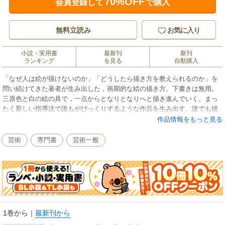
70%OFF
会員登録して
で購入
無料立読み
お気に入り
小説・実用書
最新刊
新刊
ランキング
を見る
自動購入
「なぜ人は絵が描けないのか」「どうしたら描き方を教えられるのか」を
問い続けてきた著者が生み出した，画期的な絵の描き方。下書きは無用。
三原色と白の絵の具で，一点からとなりとなりへと描き進んでいく。まっ
たく新しい指導法で誰もがびっくりするような作品を生み出す。誰でも描
いたその日から，絵が大好きになる。それだけでなく，人に教えてあげら
作品情報をもっと見る
れる。キミ子方式の理論・考え方と実践の集大成。一番基本の一冊。
芸術
専門書
芸術一般
★★ もくじ ★★
第1部 絵の描けない子は私の教師
第１章 「楽しい絵の授業」のための原則
第２章 点と線から面の世界へ
第３章 立体を描く
第４章 収穫の時
断章 さすらいの教師と血迷える人びと，愛すべき人びとと
1巻から
｜
最新刊から
授業メモ ヒメジオン・イカ・髪の毛・ニンジン・ 絵はがきづくり（つゆ