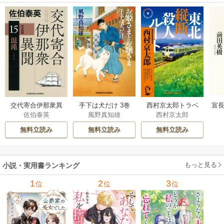
交代寄合伊那衆異
手下は犬だけ 3巻
西村京太郎トラベ
宣長
佐伯泰英
風野真知雄
西村京太郎
聞 15巻
ルミステリー・セ
レクション 2巻
無料立読み
無料立読み
無料立読み
もっと見る
小説・実用書ランキング
1
2
3
位
位
位