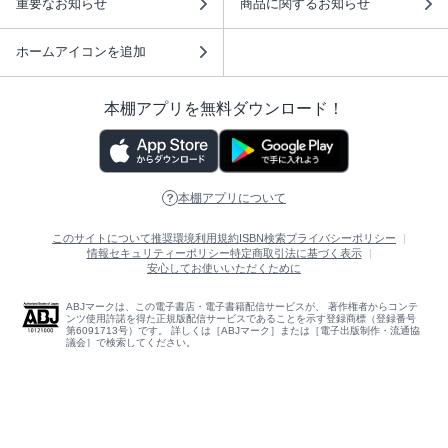
重要なお知らせ
商品に関するお知らせ
ホームアイコンを追加
本棚アプリを無料ダウンロード！
本棚アプリについて
このサイトについて
推奨環境
利用規約
ISBN検索
プライバシーポリシー
情報セキュリティーポリシー
特定商取引法に基づく表示
安心してお使いいただくために
ABJマークは、この電子書店・電子書籍配信サービスが、 著作権者からコンテ
ンツ使用許諾を得た正規版配信サービスであることを示す登録商標（登録番号
第6091713号）です。 詳しくは［ABJマーク］または［電子出版制作・流通協
議会］で検索してください。
(C)NTTソルマーレ