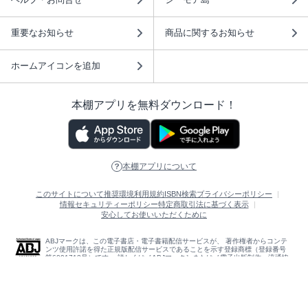
重要なお知らせ
商品に関するお知らせ
ホームアイコンを追加
本棚アプリを無料ダウンロード！
本棚アプリについて
このサイトについて
推奨環境
利用規約
ISBN検索
プライバシーポリシー
情報セキュリティーポリシー
特定商取引法に基づく表示
安心してお使いいただくために
ABJマークは、この電子書店・電子書籍配信サービスが、 著作権者からコンテ
ンツ使用許諾を得た正規版配信サービスであることを示す登録商標（登録番号
第6091713号）です。 詳しくは［ABJマーク］または［電子出版制作・流通協
議会］で検索してください。
(C)NTTソルマーレ