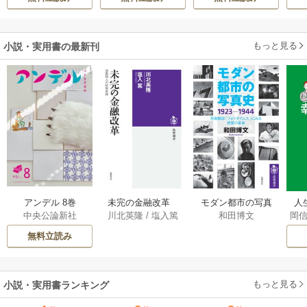
た
もっと見る
小説・実用書の最新刊
アンデル 8巻
未完の金融改革
モダン都市の写真
人
中央公論新社
川北英隆
/
塩入篤
和田博文
岡
――池尾和人の政
史 1923－1944
教
策実践 1巻
――写真雑誌「フ
の
無料立読み
ォトタイムス」に
みる視覚の革命 1巻
もっと見る
小説・実用書ランキング