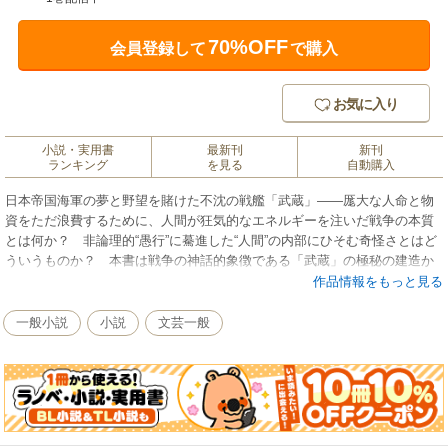
70%OFF
会員登録して
で購入
お気に入り
小説・実用書
最新刊
新刊
ランキング
を見る
自動購入
日本帝国海軍の夢と野望を賭けた不沈の戦艦「武蔵」――厖大な人命と物
資をただ浪費するために、人間が狂気的なエネルギーを注いだ戦争の本質
とは何か？ 非論理的“愚行”に驀進した“人間”の内部にひそむ奇怪さとはど
ういうものか？ 本書は戦争の神話的象徴である「武蔵」の極秘の建造か
ら壮絶な終焉までを克明に綴り、壮大な劇の全貌を明らかにした記録文学
作品情報をもっと見る
の大作である。
一般小説
小説
文芸一般