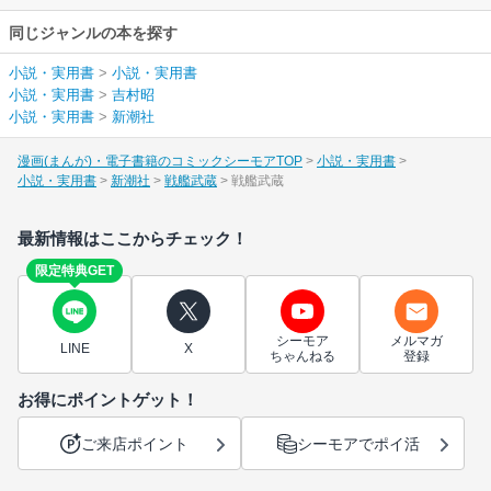
同じジャンルの本を探す
小説・実用書
>
小説・実用書
小説・実用書
>
吉村昭
小説・実用書
>
新潮社
漫画(まんが)・電子書籍のコミックシーモアTOP
小説・実用書
小説・実用書
新潮社
戦艦武蔵
戦艦武蔵
最新情報はここからチェック！
限定特典GET
シーモア
メルマガ
LINE
X
ちゃんねる
登録
お得にポイントゲット！
ご来店ポイント
シーモアでポイ活