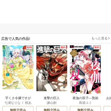
もっと見る
広告で人気の作品!
無料
無料
無料
芋くさ令嬢ですが
進撃の巨人
夜伽の双子―贄姫
お
七浦なりな
/
桜あ
諫山創
島袋ユミ
悪役令息を助けた
は二人の王子に愛
げは
/
くろでこ
ら気に入られまし
される―
無料立読み
無料立読み
無料立読み