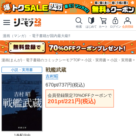
検索
はじめて
カート
ログイン
会員登録
漫画（マンガ）・電子書籍が国内最大級!!
漫画(まんが)・電子書籍のコミックシーモアTOP
小説・実用書
小説・実用書
戦艦武蔵
小説・実用書
吉村昭
670pt/737円(税込)
会員登録限定70%OFFクーポンで
201pt/221円(税込)
1巻配信中