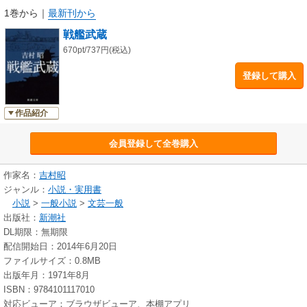
1巻から
｜
最新刊から
戦艦武蔵
670pt/737円(税込)
登録して購入
作品紹介
会員登録して全巻購入
作家名：
吉村昭
ジャンル：
小説・実用書
小説
>
一般小説
>
文芸一般
出版社：
新潮社
DL期限：無期限
配信開始日：2014年6月20日
ファイルサイズ：0.8MB
出版年月：1971年8月
ISBN：9784101117010
対応ビューア：ブラウザビューア、本棚アプリ