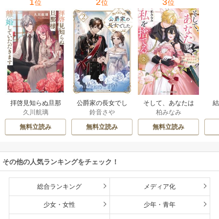
1
2
3
位
位
位
拝啓見知らぬ旦那
公爵家の長女でし
そして、あなたは
久川航璃
鈴音さや
柏みなみ
様、離婚していた
た
私を捨てる
だきます
無料立読み
無料立読み
無料立読み
その他の人気ランキングをチェック！
総合ランキング
メディア化
少女・女性
少年・青年