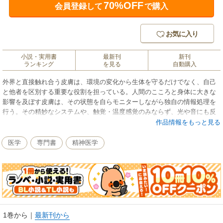
70%OFF
会員登録して
で購入
お気に入り
小説・実用書
最新刊
新刊
ランキング
を見る
自動購入
外界と直接触れ合う皮膚は、環境の変化から生体を守るだけでなく、自己
と他者を区別する重要な役割を担っている。人間のこころと身体に大きな
影響を及ぼす皮膚は、その状態を自らモニターしながら独自の情報処理を
行う。その精妙なシステムや、触覚・温度感覚のみならず、光や音にも反
応している可能性など、皮膚をめぐる最新研究！
作品情報をもっと見る
医学
専門書
精神医学
1巻から
｜
最新刊から