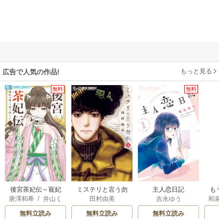
もっと見る
広告で人気の作品!
無料
無料
後宮茶妃伝～寵妃
ミステリと言う勿
主人恋日記
も
唐澤和希
/
井山く
田村由美
吉永ゆう
和
は愛より茶が欲し
れ
離
らげ
い～
意
無料立読み
無料立読み
無料立読み