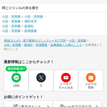
同じジャンルの本を探す
小説・実用書
>
小説・実用書
小説・実用書
>
傳田光洋
小説・実用書
>
新潮社
小説・実用書
>
新潮選書
漫画(まんが)・電子書籍のコミックシーモアTOP
小説・実用書
小説・実用書
新潮社
新潮選書
皮膚感覚と人間のこころ
皮膚感覚と人
間のこころ
最新情報はここからチェック！
限定特典GET
シーモア
メルマガ
LINE
X
ちゃんねる
登録
お得にポイントゲット！
ご来店ポイント
シーモアでポイ活