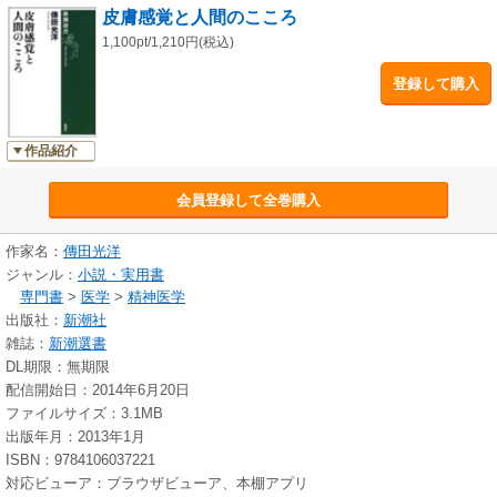
皮膚感覚と人間のこころ
1,100pt/1,210円(税込)
登録して購入
作品紹介
会員登録して全巻購入
作家名：
傳田光洋
ジャンル：
小説・実用書
専門書
>
医学
>
精神医学
出版社：
新潮社
雑誌：
新潮選書
DL期限：無期限
配信開始日：2014年6月20日
ファイルサイズ：3.1MB
出版年月：2013年1月
ISBN：9784106037221
対応ビューア：ブラウザビューア、本棚アプリ