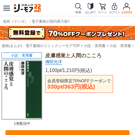
検索
はじめて
カート
ログイン
会員登録
漫画（マンガ）・電子書籍が国内最大級!!
漫画(まんが)・電子書籍のコミックシーモアTOP
小説・実用書
小説・実用書
皮膚感覚と人間のこころ
小説・実用書
傳田光洋
1,100pt/1,210円(税込)
会員登録限定70%OFFクーポンで
330pt/363円(税込)
1巻配信中