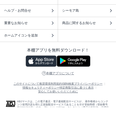
ヘルプ・お問合せ
シーモア島
重要なお知らせ
商品に関するお知らせ
ホームアイコンを追加
本棚アプリを無料ダウンロード！
本棚アプリについて
このサイトについて
推奨環境
利用規約
ISBN検索
プライバシーポリシー
情報セキュリティーポリシー
特定商取引法に基づく表示
安心してお使いいただくために
ABJマークは、この電子書店・電子書籍配信サービスが、 著作権者からコンテ
ンツ使用許諾を得た正規版配信サービスであることを示す登録商標（登録番号
第6091713号）です。 詳しくは［ABJマーク］または［電子出版制作・流通協
議会］で検索してください。