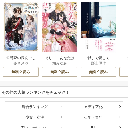
公爵家の長女でし
そして、あなたは
影まで愛して
鈴音さや
柏みなみ
影山優佳
た
私を捨てる
無料立読み
無料立読み
無料立読み
その他の人気ランキングをチェック！
総合ランキング
メディア化
少女・女性
少年・青年
TL・レディコミ
BL