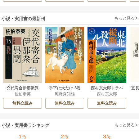
もっと見る
小説・実用書の最新刊
交代寄合伊那衆異
手下は犬だけ 3巻
西村京太郎トラベ
宣長
佐伯泰英
風野真知雄
西村京太郎
聞 15巻
ルミステリー・セ
レクション 2巻
無料立読み
無料立読み
無料立読み
もっと見る
小説・実用書ランキング
1
2
3
位
位
位