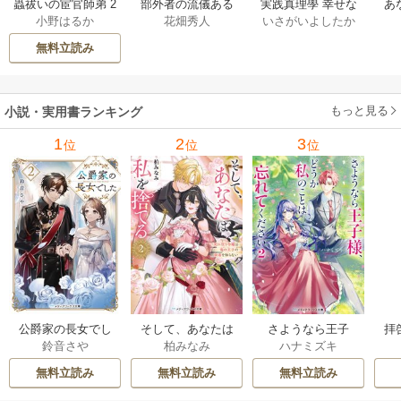
部外者の流儀ある
実践真理學 幸せな
蟲祓いの宦官師弟 2
あ
花畑秀人
いさがいよしたか
小野はるか
日、三木たかしの5
お金の使い方編 1巻
巻
せ
000曲を託されたぼ
無料立読み
くは、いかにして
その価値を最大化
したか 1巻
もっと見る
小説・実用書ランキング
1
2
3
位
位
位
公爵家の長女でし
そして、あなたは
さようなら王子
拝
鈴音さや
柏みなみ
ハナミズキ
た
私を捨てる
様、どうか私のこ
様
とは忘れてくださ
無料立読み
無料立読み
無料立読み
い