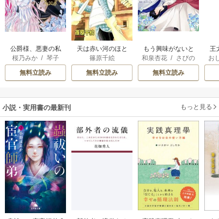
公爵様、悪妻の私
天は赤い河のほと
もう興味がないと
王
桜乃みか
/
琴子
篠原千絵
和泉杏花
/
さびの
お
はもう放っておい
り
離婚された令嬢の
こ
ぶち
英
てください
意外と楽しい新生
無料立読み
無料立読み
無料立読み
活
す
ら
二
もっと見る
小説・実用書の最新刊