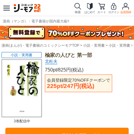
検索
はじめて
カート
ログイン
会員登録
漫画（マンガ）・電子書籍が国内最大級!!
漫画(まんが)・電子書籍のコミックシーモアTOP
小説・実用書
小説・実用書
楡家の人びと 第一部
小説・実用書
北杜夫
750pt/825円(税込)
会員登録限定70%OFFクーポンで
225pt/247円(税込)
3巻配信中