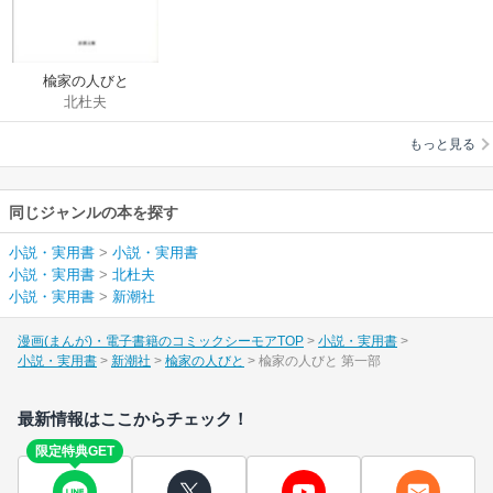
楡家の人びと
北杜夫
もっと見る
同じジャンルの本を探す
小説・実用書
>
小説・実用書
小説・実用書
>
北杜夫
小説・実用書
>
新潮社
漫画(まんが)・電子書籍のコミックシーモアTOP
小説・実用書
小説・実用書
新潮社
楡家の人びと
楡家の人びと 第一部
最新情報はここからチェック！
限定特典GET