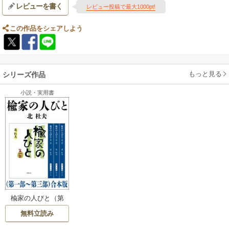
レビューを書く
レビュー投稿で最大1000pt!
この作品をシェアしよう
もっと見る
シリーズ作品
小説・実用書
楡家の人びと（第
一部～第三部） 合
無料立読み
本版