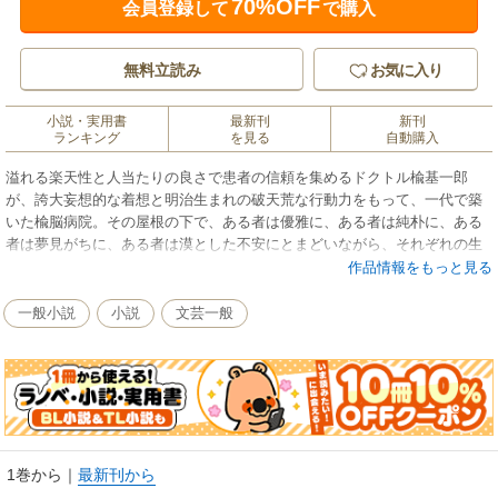
70%OFF
会員登録して
で購入
無料立読み
お気に入り
小説・実用書
最新刊
新刊
ランキング
を見る
自動購入
溢れる楽天性と人当たりの良さで患者の信頼を集めるドクトル楡基一郎
が、誇大妄想的な着想と明治生まれの破天荒な行動力をもって、一代で築
いた楡脳病院。その屋根の下で、ある者は優雅に、ある者は純朴に、ある
者は夢見がちに、ある者は漠とした不安にとまどいながら、それぞれの生
を紡いでゆく。東京青山の大病院と、そこに集う個性豊かな一族の、にぎ
作品情報をもっと見る
やかな年代記の幕が上がる。
一般小説
小説
文芸一般
1巻から
｜
最新刊から