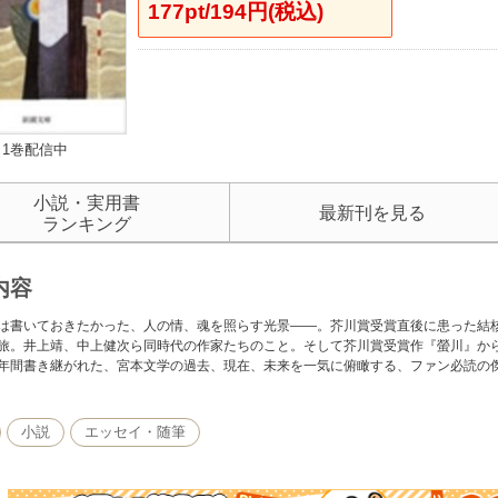
177pt/194円(税込)
1巻配信中
小説・実用書
最新刊を見る
ランキング
内容
は書いておきたかった、人の情、魂を照らす光景――。芥川賞受賞直後に患った結
旅。井上靖、中上健次ら同時代の作家たちのこと。そして芥川賞受賞作『螢川』か
年間書き継がれた、宮本文学の過去、現在、未来を一気に俯瞰する、ファン必読の
小説
エッセイ・随筆