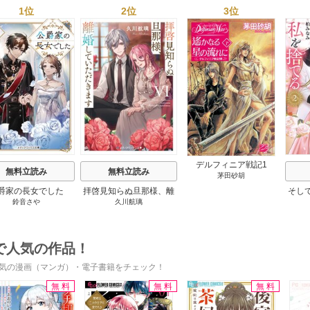
1位
2位
3位
s
デルフィニア戦記1
無料立読み
無料立読み
茅田砂胡
爵家の長女でした
拝啓見知らぬ旦那様、離
そし
鈴音さや
久川航璃
婚していただきます
で人気の作品！
気の漫画（マンガ）・電子書籍をチェック！
無料
無料
無料