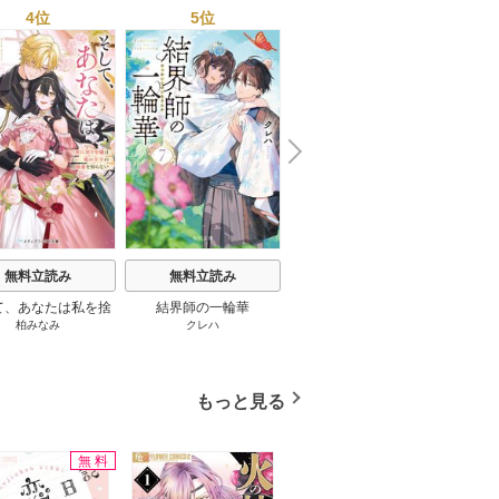
っさん５０人の体験から
4位
5位
6位
学ぶ★夢のようなエロい
楽園３０ 1巻
N
x
e
t
無料立読み
無料立読み
無料立読み
て、あなたは私を捨
結界師の一輪華
わたしの幸せな結婚
恋とは
柏みなみ
クレハ
顎木あくみ
/
月岡月穂
てる
もっと見る
無料
無料