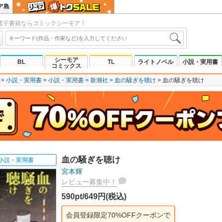
ア島
電子書籍ならコミックシーモア！
シーモア
BL
TL
ライトノベル
小説・実用書
コミックス
小説・実用書
小説・実用書
新潮社
血の騒ぎを聴け
血の騒ぎを聴け
血の騒ぎを聴け
小説・実用書
宮本輝
レビュー募集中！
590pt/649円(税込)
会員登録限定70%OFFクーポンで