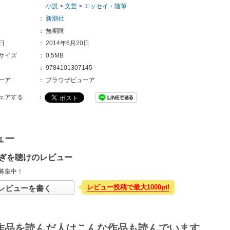
小説
>
文芸
>
エッセイ・随筆
：
新潮社
：
無期限
日
：
2014年6月20日
サイズ
：
0.5MB
：
9784101307145
ーア
：
ブラウザビューア
ェアする
：
ュー
ぎを聴けのレビュー
募集中！
レビュー投稿で最大1000pt!
レビューを書く
作品を読んだ人はこんな作品も読んでいます