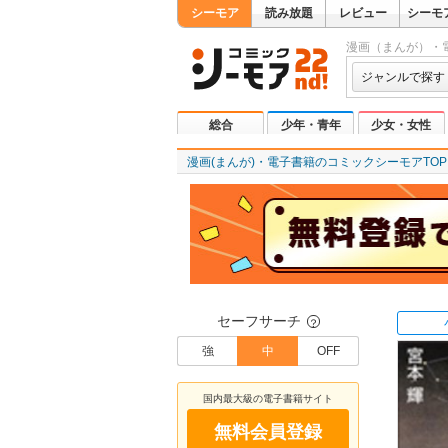
シーモア
読み放題
レビュー
シーモ
漫画（まんが）・
ジャンルで探す
総合
少年・青年
少女・女性
漫画(まんが)・電子書籍のコミックシーモアTOP
セーフサーチ
？
強
中
OFF
国内最大級の電子書籍サイト
無料会員登録