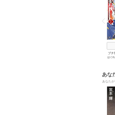
o
v
P
r
e
i
u
ブチ
はぐれ
あな
あなたが