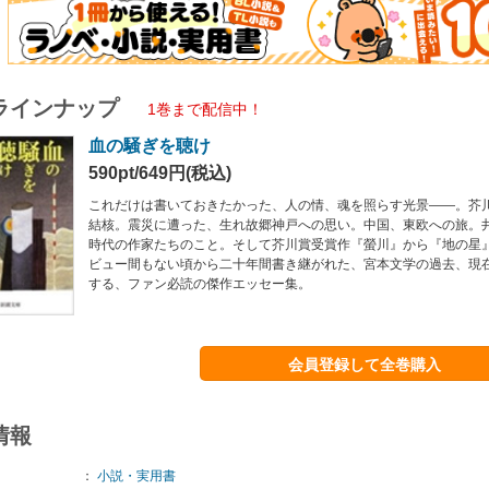
ラインナップ
1巻まで配信中！
血の騒ぎを聴け
590pt/649円(税込)
これだけは書いておきたかった、人の情、魂を照らす光景――。芥
結核。震災に遭った、生れ故郷神戸への思い。中国、東欧への旅。
時代の作家たちのこと。そして芥川賞受賞作『螢川』から『地の星
ビュー間もない頃から二十年間書き継がれた、宮本文学の過去、現
する、ファン必読の傑作エッセー集。
会員登録して全巻購入
情報
：
小説・実用書