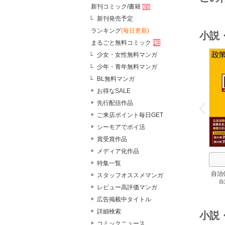
新刊コミック/書籍
新刊発売予定
ランキング
(毎日更新)
小説
まるごと無料コミック
少女・女性無料マンガ
少年・青年無料マンガ
BL無料マンガ
お得なSALE
o
v
先行配信作品
P
r
e
i
u
ご来店ポイント毎日GET
シーモアでポイ活
賞受賞作品
メディア化作品
特集一覧
自治
スタッフオススメマンガ
自
スト
レビュー高評価マンガ
２
広告掲載中タイトル
詳細検索
小説
コミックニュース