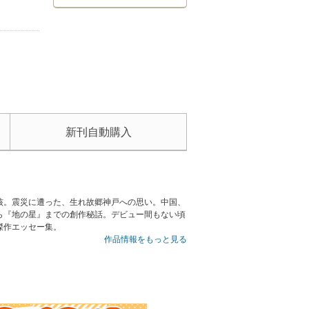
新刊自動購入
核。震災に遭った、生れ故郷神戸への思い。中国、
ら『地の星』までの創作秘話。デビュー間もない頃
傑作エッセー集。
作品情報をもっと見る