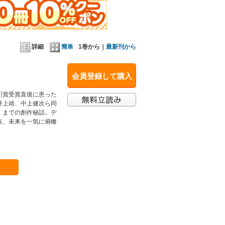
詳細
簡単
1巻から｜
最新刊から
会員登録して購入
川賞受賞直後に患った
井上靖、中上健次ら同
』までの創作秘話。デ
在、未来を一気に俯瞰