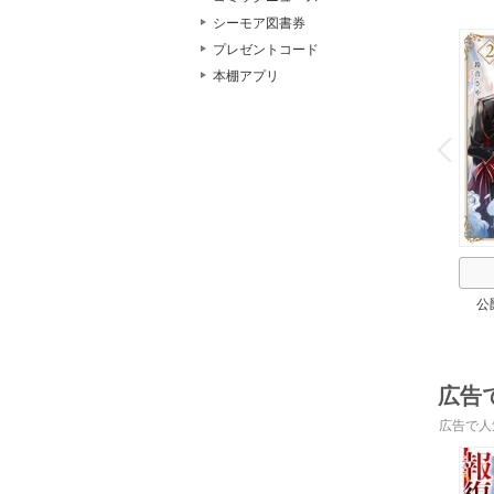
シーモア図書券
プレゼントコード
本棚アプリ
o
v
P
r
e
i
u
公
広告
広告で人