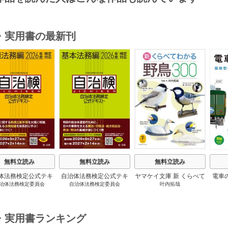
・実用書の最新刊
s
無料立読み
無料立読み
無料立読み
体法務検定公式テキ
自治体法務検定公式テキ
ヤマケイ文庫 新 くらべて
電車
治体法務検定委員会
自治体法務検定委員会
叶内拓哉
 政策法務編 ２０
スト 基本法務編 ２０
わかる野鳥300 1巻
６年度検定対応 1巻
２６年度検定対応 1巻
・実用書ランキング