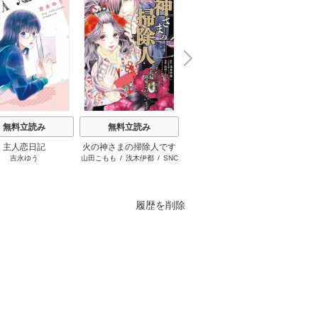
N
x
e
t
無料立読み
無料立読み
無料立読み
主人恋日記
火の神さまの掃除人です
お姉ちゃんの翠くん
葬
吉永ゆう
山田こもも
/
浅木伊都
/
SNC
目黒あむ
山田
が、いつの間にか花嫁と
して溺愛されています
履歴を削除