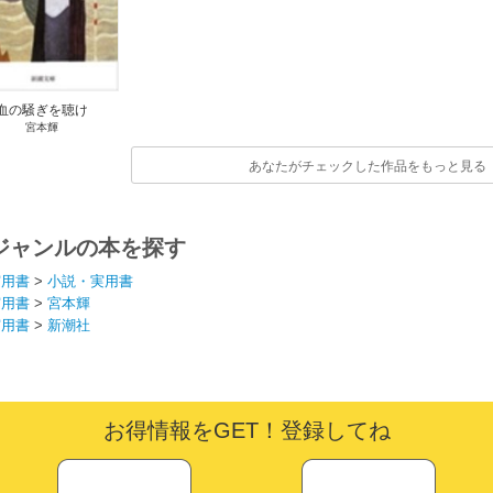
血の騒ぎを聴け
宮本輝
あなたがチェックした作品をもっと見る
ジャンルの本を探す
実用書
>
小説・実用書
実用書
>
宮本輝
実用書
>
新潮社
お得情報をGET！登録してね