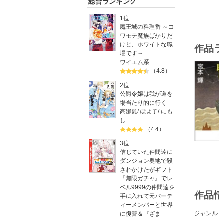
総合ランキング
1位
魔王城の料理番 ～コ
ワモテ魔族ばかりだ
けど、ホワイトな職
作品
場です～
ワイエム系
（4.8）
2位
公爵令嬢は我が道を
場当たり的に行く
高瀬雛
/
ぽよ子
/
にも
し
（4.4）
3位
信じていた仲間達に
ダンジョン奥地で殺
されかけたがギフト
『無限ガチャ』でレ
ベル9999の仲間達を
作品
手に入れて元パーテ
ィーメンバーと世界
ジャンル
に復讐＆『ざま