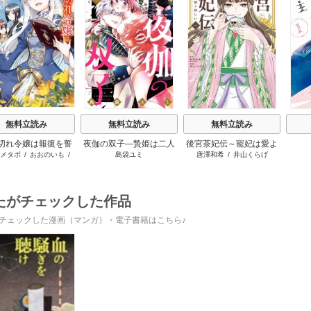
s
無料立読み
無料立読み
無料立読み
切れ令嬢は報復を誓
夜伽の双子―贄姫は二人
後宮茶妃伝～寵妃は愛よ
メタボ
/
おおのいも
/
島袋ユミ
唐澤和希
/
井山くらげ
いました。
の王子に愛される―
り茶が欲しい～
昌未
たがチェックした作品
チェックした漫画（マンガ）・電子書籍はこちら♪