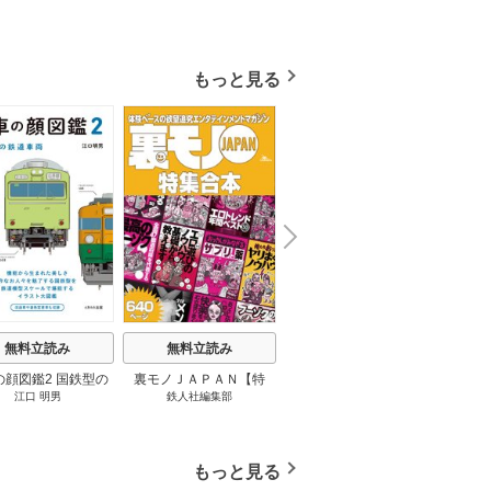
もっと見る
N
x
e
t
無料立読み
無料立読み
無料立読み
の顔図鑑2 国鉄型の
裏モノＪＡＰＡＮ【特
パナソニック コネクト
日本の
江口 明男
鉄人社編集部
上阪徹
鉄道車両 1巻
集】★超ボリューム版６
大企業をいかに変えるか
20
４０ページ★１２冊★全
1巻
国４７都道府県を代表す
る最高のフーゾク★エロ
もっと見る
トレンド年間ベスト★お