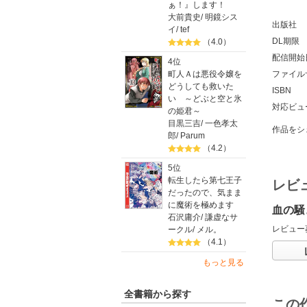
ぁ！』します！
大前貴史
/
明鏡シス
出版社
イ
/
tef
DL期限
（4.0）
配信開始
4位
町人Ａは悪役令嬢を
ファイル
どうしても救いた
ISBN
い ～どぶと空と氷
対応ビュ
の姫君～
目黒三吉
/
一色孝太
作品をシ
郎
/
Parum
（4.2）
5位
転生したら第七王子
レビ
だったので、気まま
に魔術を極めます
血の騒
石沢庸介
/
謙虚なサ
レビュー
ークル
/
メル。
（4.1）
もっと見る
全書籍から探す
この