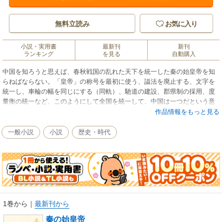
無料立読み
お気に入り
小説・実用書
最新刊
新刊
ランキング
を見る
自動購入
中国を知ろうと思えば、春秋戦国の乱れた天下を統一した秦の始皇帝を知
らねばならない。「皇帝」の称号を最初に使う、謚法を廃止する、文字を
統一し、車輪の幅を同じにする（同軌）、馳道の建設、郡県制の採用、度
量衡の統一など、このようにして全国を統一して、中国は一つだという意
識が人々のあいだに生まれた。秦の始皇帝は十三歳で即位し、十年後には
作品情報をもっと見る
後見者の呂不韋を殺してしまう。独裁的な王、つまり非常な自信をもった
人は自分の後見人など疎ましく思えるのだ。天下統一の大事業は普通の神
一般小説
小説
歴史・時代
経の持ち主にはできない。戦国時代の辺境の後進国・秦がなぜ始皇帝の時
代に天下統一をできたか。始皇帝を見つめることで、それを解明する。
1巻から
｜
最新刊から
秦の始皇帝