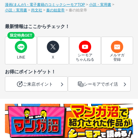
漫画(まんが)・電子書籍のコミックシーモアTOP
小説・実用書
小説・実用書
尚文社
秦の始皇帝
秦の始皇帝
最新情報はここからチェック！
限定特典GET
シーモア
メルマガ
LINE
X
ちゃんねる
登録
お得にポイントゲット！
ご来店ポイント
シーモアでポイ活