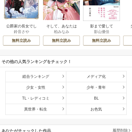
公爵家の長女でし
そして、あなたは
影まで愛して
鈴音さや
柏みなみ
影山優佳
た
私を捨てる
無料立読み
無料立読み
無料立読み
その他の人気ランキングをチェック！
総合ランキング
メディア化
少女・女性
少年・青年
TL・レディコミ
BL
異世界・転生
お色気
履歴削除
あなたがチェックした作品