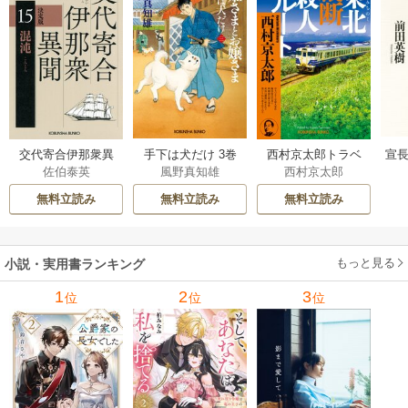
交代寄合伊那衆異
手下は犬だけ 3巻
西村京太郎トラベ
宣長
佐伯泰英
風野真知雄
西村京太郎
聞 15巻
ルミステリー・セ
レクション 2巻
無料立読み
無料立読み
無料立読み
もっと見る
小説・実用書ランキング
1
2
3
位
位
位