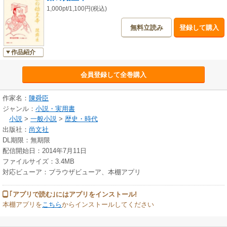
1,000pt/1,100円(税込)
無料立読み
登録して購入
作品紹介
会員登録して全巻購入
作家名：
陳舜臣
ジャンル：
小説・実用書
小説
>
一般小説
>
歴史・時代
出版社：
尚文社
DL期限：無期限
配信開始日：2014年7月11日
ファイルサイズ：3.4MB
対応ビューア：ブラウザビューア、本棚アプリ
｢アプリで読む｣にはアプリをインストール!
本棚アプリを
こちら
からインストールしてください