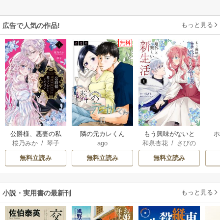
もっと見る
広告で人気の作品!
無料
公爵様、悪妻の私
隣の元カレくん
もう興味がないと
桜乃みか
/
琴子
ago
和泉杏花
/
さびの
はもう放っておい
離婚された令嬢の
ぶち
てください
意外と楽しい新生
無料立読み
無料立読み
無料立読み
活
もっと見る
小説・実用書の最新刊