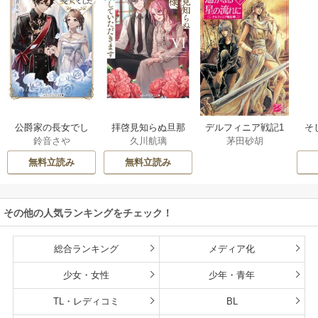
公爵家の長女でし
拝啓見知らぬ旦那
そ
デルフィニア戦記1
鈴音さや
久川航璃
茅田砂胡
た
様、離婚していた
だきます
無料立読み
無料立読み
その他の人気ランキングをチェック！
総合ランキング
メディア化
少女・女性
少年・青年
TL・レディコミ
BL