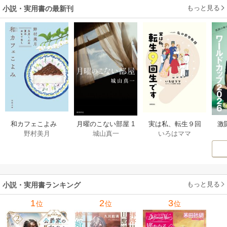
もっと見る
小説・実用書の最新刊
激
和カフェこよみ
月曜のこない部屋 1
実は私、転生９回
野村美月
城山真一
いろはママ
前
五月くんの夏のお
巻
生です マンガ
ー
もてなし 1巻
私の前世物語 1巻
もっと見る
小説・実用書ランキング
1
2
3
位
位
位