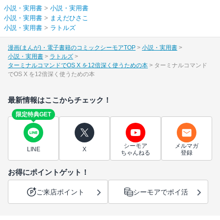
小説・実用書
>
小説・実用書
小説・実用書
>
まえだひさこ
小説・実用書
>
ラトルズ
漫画(まんが)・電子書籍のコミックシーモアTOP
小説・実用書
小説・実用書
ラトルズ
ターミナルコマンドでOS X を12倍深く使うための本
ターミナルコマンド
でOS X を12倍深く使うための本
最新情報はここからチェック！
限定特典GET
シーモア
メルマガ
LINE
X
ちゃんねる
登録
お得にポイントゲット！
ご来店ポイント
シーモアでポイ活