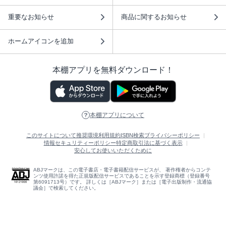
重要なお知らせ
商品に関するお知らせ
ホームアイコンを追加
本棚アプリを無料ダウンロード！
本棚アプリについて
このサイトについて
推奨環境
利用規約
ISBN検索
プライバシーポリシー
情報セキュリティーポリシー
特定商取引法に基づく表示
安心してお使いいただくために
ABJマークは、この電子書店・電子書籍配信サービスが、 著作権者からコンテ
ンツ使用許諾を得た正規版配信サービスであることを示す登録商標（登録番号
第6091713号）です。 詳しくは［ABJマーク］または［電子出版制作・流通協
議会］で検索してください。
(C)NTTソルマーレ