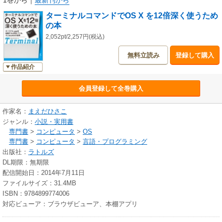
1巻から
｜
最新刊から
ターミナルコマンドでOS X を12倍深く使うため
の本
2,052pt/2,257円(税込)
無料立読み
登録して購入
作品紹介
会員登録して全巻購入
作家名：
まえだひさこ
ジャンル：
小説・実用書
専門書
>
コンピュータ
>
OS
専門書
>
コンピュータ
>
言語・プログラミング
出版社：
ラトルズ
DL期限：無期限
配信開始日：2014年7月11日
ファイルサイズ：31.4MB
ISBN：9784899774006
対応ビューア：ブラウザビューア、本棚アプリ