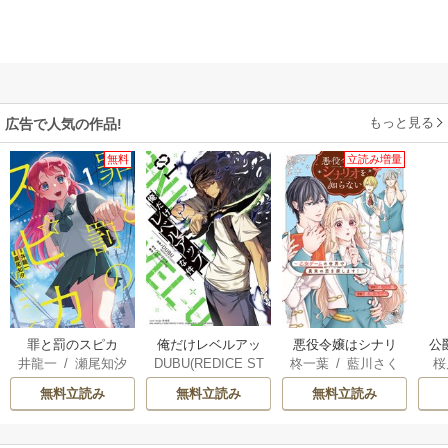
もっと見る
広告で人気の作品!
無料
立読み増量
俺だけレベルアッ
罪と罰のスピカ
悪役令嬢はシナリ
公
DUBU(REDICE ST
井龍一
/
瀬尾知汐
柊一葉
/
藍川さく
桜
プな件
オを知らない ～乙
は
UDIO)
/
Chugong
/
ら
女ゲームの世界で
無料立読み
無料立読み
無料立読み
h-goon
真実の恋を探しま
す！～