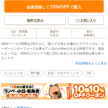
70%OFF
会員登録して
で購入
無料立読み
お気に入り
小説・実用書
最新刊
新刊
ランキング
を見る
自動購入
UNIXベースの堅剛なOSの上に、誰にでも使える優れたグラフィカル・ユ
ーザーインターフェースを乗せているのがMacの大きな特徴ですが、場合
によっては、UNIXのコマンドで直にOSに命令した方が効率的な事も多々
あります。
また、コマンドでなければできないことも多数あります。そのために、OS
作品情報をもっと見る
X では“ターミナル.app”というアプリケーションが用意され、そこから1400
以上のコマンドを利用することができるようになっています。
コンピュータ
専門書
言語・プログラミング
OS
本書は、はじめてターミナルを使う人のために、利用頻度の高いコマンド
の使い方を重点的に、分かりやすく解説します。
また、コマンドでなければできない操作や、UNIX系のソフトウェアの追加
など、一歩踏み込んだ事にもチャレンジします。
これからMacをUNIXマシンとして使おうと思っている人に、最適な入門書
です。