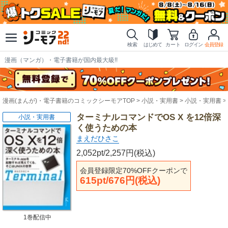
検索
はじめて
カート
ログイン
会員登録
漫画（マンガ）・電子書籍が国内最大級!!
漫画(まんが)・電子書籍のコミックシーモアTOP
小説・実用書
小説・実用書
ターミナルコマンドでOS X を12倍深
小説・実用書
く使うための本
まえだひさこ
2,052pt/2,257円(税込)
会員登録限定70%OFFクーポンで
615pt/676円(税込)
1巻配信中