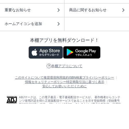
重要なお知らせ
商品に関するお知らせ
ホームアイコンを追加
本棚アプリを無料ダウンロード！
本棚アプリについて
このサイトについて
推奨環境
利用規約
ISBN検索
プライバシーポリシー
情報セキュリティーポリシー
特定商取引法に基づく表示
安心してお使いいただくために
ABJマークは、この電子書店・電子書籍配信サービスが、 著作権者からコンテ
ンツ使用許諾を得た正規版配信サービスであることを示す登録商標（登録番号
第6091713号）です。 詳しくは［ABJマーク］または［電子出版制作・流通協
議会］で検索してください。
(C)NTTソルマーレ