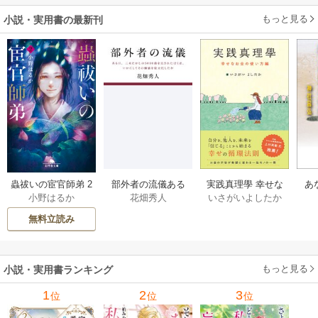
もっと見る
小説・実用書の最新刊
部外者の流儀ある
実践真理學 幸せな
蟲祓いの宦官師弟 2
あ
花畑秀人
いさがいよしたか
小野はるか
日、三木たかしの5
お金の使い方編 1巻
巻
せ
000曲を託されたぼ
無料立読み
くは、いかにして
その価値を最大化
したか 1巻
もっと見る
小説・実用書ランキング
1
2
3
位
位
位