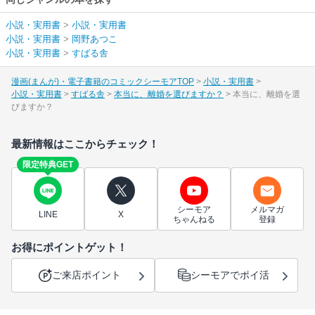
小説・実用書
>
小説・実用書
小説・実用書
>
岡野あつこ
小説・実用書
>
すばる舎
漫画(まんが)・電子書籍のコミックシーモアTOP
小説・実用書
小説・実用書
すばる舎
本当に、離婚を選びますか？
本当に、離婚を選
びますか？
最新情報はここからチェック！
限定特典GET
シーモア
メルマガ
LINE
X
ちゃんねる
登録
お得にポイントゲット！
ご来店ポイント
シーモアでポイ活