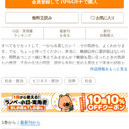
70%OFF
会員登録して
で購入
無料立読み
お気に入り
小説・実用書
最新刊
新刊
ランキング
を見る
自動購入
すべてをリセットして、一から出直したい！…その気持ち、よくわかりま
す。でも、ちょっと待ってください。本当に、離婚以外に選択肢はないの
か、岡野あつこと一緒に考えてみませんか？離婚を思い立ったときの気持
ちの整理、子供や生活の問題、調停を有利に進める裏技まで著者の経験も
交えてアドバイス！
作品情報をもっと見る
カリスマ離婚カウンセラー岡野あつこによる、心がラクになる離婚セラピ
ー。
社会・政治
ビジネス・政治
法律
社会
1巻から
｜
最新刊から