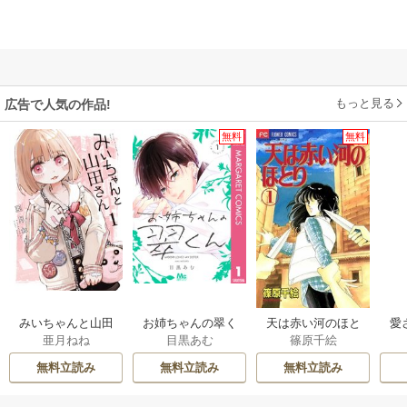
もっと見る
広告で人気の作品!
無料
無料
みいちゃんと山田
お姉ちゃんの翠く
天は赤い河のほと
愛
亜月ねね
目黒あむ
篠原千絵
さん
ん
り
無料立読み
無料立読み
無料立読み