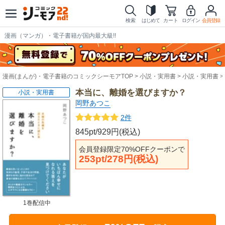
検索
はじめて
カート
ログイン
会員登録
漫画（マンガ）・電子書籍が国内最大級!!
漫画(まんが)・電子書籍のコミックシーモアTOP
小説・実用書
小説・実用書
本当に、離婚を選びますか？
小説・実用書
岡野あつこ
2件
845pt/929円(税込)
会員登録限定70%OFFクーポンで
253pt/278円(税込)
1巻配信中