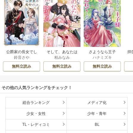
公爵家の長女でし
そして、あなたは
さようなら王子
拝
鈴音さや
柏みなみ
ハナミズキ
た
私を捨てる
様、どうか私のこ
様
とは忘れてくださ
無料立読み
無料立読み
無料立読み
い
その他の人気ランキングをチェック！
総合ランキング
メディア化
少女・女性
少年・青年
TL・レディコミ
BL