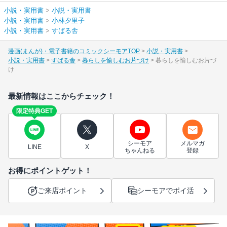
小説・実用書
>
小説・実用書
小説・実用書
>
小林夕里子
小説・実用書
>
すばる舎
漫画(まんが)・電子書籍のコミックシーモアTOP
小説・実用書
小説・実用書
すばる舎
暮らしを愉しむお片づけ
暮らしを愉しむお片づ
け
最新情報はここからチェック！
限定特典GET
シーモア
メルマガ
LINE
X
ちゃんねる
登録
お得にポイントゲット！
ご来店ポイント
シーモアでポイ活