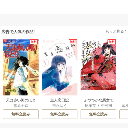
もっと見る
広告で人気の作品!
無料
無料
無料
天は赤い河のほと
主人恋日記
ふつつかな悪女で
篠原千絵
吉永ゆう
尾羊英
/
中村颯
富
り
はございますが ～
希
/
ゆき哉
雛宮蝶鼠とりかえ
無料立読み
無料立読み
無料立読み
伝～