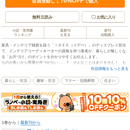
70%OFF
会員登録して
で購入
無料立読み
お気に入り
小説・実用書
最新刊
新刊
ランキング
を見る
自動購入
家具・インテリア雑貨を扱う「ＩＤＥＥ（イデー）」のディスプレイ担当
で、インテリアコーディネーターの資格を持つ著者が、暮らしが愉しくな
る「お片づけ」のポイントを分かりやすくお伝えします。
ものが多いから部屋が片づかない……？ そんなことはありません！ も
のが多くても、収納が嫌いでも、捨てるのが苦手でも、片づいた部屋づく
作品情報をもっと見る
りをすることはできます。「収納する」「捨てる」ことにこだわらず、
「どうすれば片づいて見えるのか」という新しい視点で片づけをご紹介。
暮らし・生活
趣味・生活
マナー・冠婚葬祭
住まい
好きなものに囲まれて、居心地のよい空間で、暮らしを愉しみませんか？
1巻から
｜
最新刊から