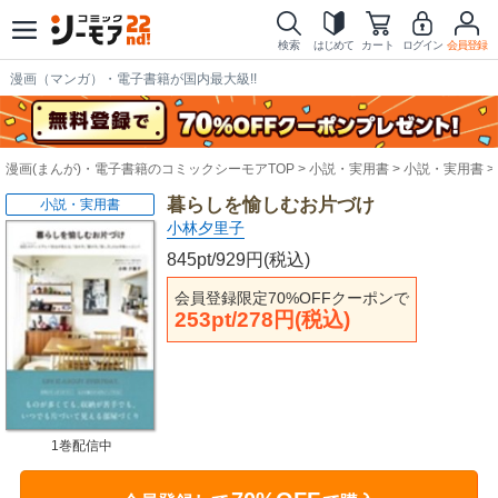
検索
はじめて
カート
ログイン
会員登録
漫画（マンガ）・電子書籍が国内最大級!!
漫画(まんが)・電子書籍のコミックシーモアTOP
小説・実用書
小説・実用書
暮らしを愉しむお片づけ
小説・実用書
小林夕里子
845pt/929円(税込)
会員登録限定70%OFFクーポンで
253pt/278円(税込)
1巻配信中