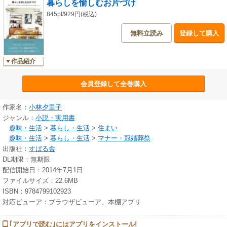
暮らしを愉しむお片づけ
845pt/929円(税込)
無料立読み
登録して購入
作品紹介
会員登録して全巻購入
作家名：
小林夕里子
ジャンル：
小説・実用書
趣味・生活
>
暮らし・生活
>
住まい
趣味・生活
>
暮らし・生活
>
マナー・冠婚葬祭
出版社：
すばる舎
DL期限：無期限
配信開始日：2014年7月1日
ファイルサイズ：22.6MB
ISBN：9784799102923
対応ビューア：ブラウザビューア、本棚アプリ
｢アプリで読む｣にはアプリをインストール!