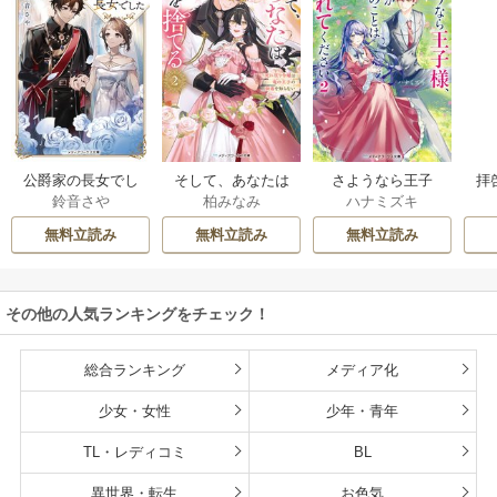
公爵家の長女でし
そして、あなたは
さようなら王子
拝
鈴音さや
柏みなみ
ハナミズキ
た
私を捨てる
様、どうか私のこ
様
とは忘れてくださ
無料立読み
無料立読み
無料立読み
い
その他の人気ランキングをチェック！
総合ランキング
メディア化
少女・女性
少年・青年
TL・レディコミ
BL
異世界・転生
お色気