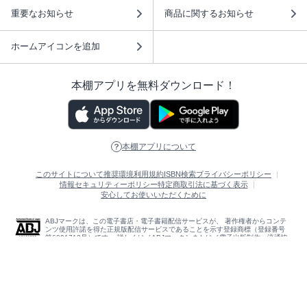
重要なお知らせ
商品に関するお知らせ
ホームアイコンを追加
本棚アプリを無料ダウンロード！
本棚アプリについて
このサイトについて
推奨環境
利用規約
ISBN検索
プライバシーポリシー
情報セキュリティーポリシー
特定商取引法に基づく表示
安心してお使いいただくために
ABJマークは、この電子書店・電子書籍配信サービスが、 著作権者からコンテ
ンツ使用許諾を得た正規版配信サービスであることを示す登録商標（登録番号
第6091713号）です。 詳しくは［ABJマーク］または［電子出版制作・流通協
議会］で検索してください。
(C)NTTソルマーレ