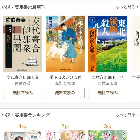
もっと見る
小説・実用書の最新刊
交代寄合伊那衆異
手下は犬だけ 3巻
西村京太郎トラベ
宣長
佐伯泰英
風野真知雄
西村京太郎
聞 15巻
ルミステリー・セ
レクション 2巻
無料立読み
無料立読み
無料立読み
もっと見る
小説・実用書ランキング
1
2
3
位
位
位