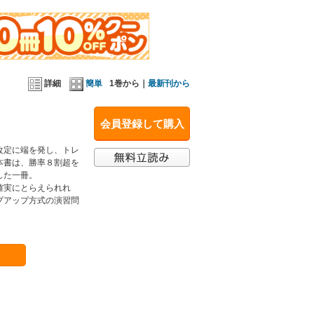
詳細
簡単
1巻から｜
最新刊から
会員登録して購入
改定に端を発し、トレ
本書は、勝率８割超を
した一冊。
確実にとらえられれ
プアップ方式の演習問