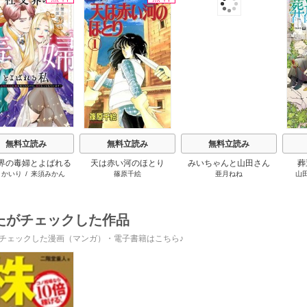
s
無料立読み
無料立読み
無料立読み
界の毒婦とよばれる
天は赤い河のほとり
みいちゃんと山田さん
葬
月かいり
/
来須みかん
篠原千絵
亜月ねね
山
素敵な辺境伯令息に
折られたので、責任
ってもらいます～
たがチェックした作品
チェックした漫画（マンガ）・電子書籍はこちら♪