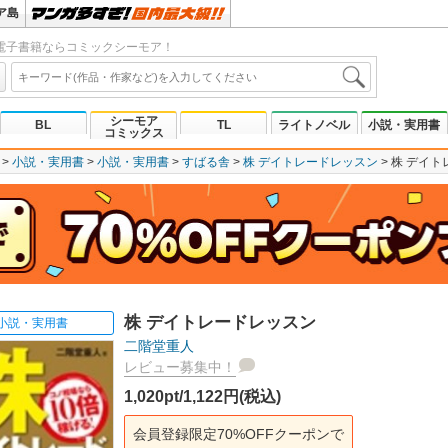
ア島
電子書籍ならコミックシーモア！
シーモア
BL
TL
ライトノベル
小説・実用書
コミックス
小説・実用書
小説・実用書
すばる舎
株 デイトレードレッスン
株 デイト
株 デイトレードレッスン
小説・実用書
二階堂重人
レビュー募集中！
1,020pt/1,122円(税込)
会員登録限定70%OFFクーポンで