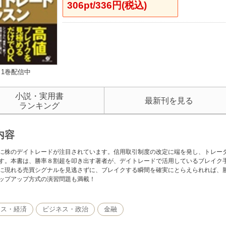
306pt/336円(税込)
1巻配信中
小説・実用書
最新刊を見る
ランキング
内容
に株のデイトレードが注目されています。信用取引制度の改定に端を発し、トレー
す。本書は、勝率８割超を叩き出す著者が、デイトレードで活用しているブレイク
に現れる売買シグナルを見逃さずに、ブレイクする瞬間を確実にとらえられれば、
ップアップ方式の演習問題も満載！
ネス・経済
ビジネス・政治
金融