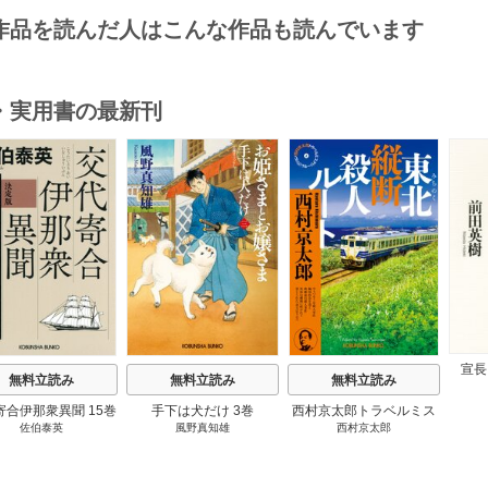
作品を読んだ人はこんな作品も読んでいます
・実用書の最新刊
s
宣長
無料立読み
無料立読み
無料立読み
寄合伊那衆異聞 15巻
手下は犬だけ 3巻
西村京太郎トラベルミス
佐伯泰英
風野真知雄
西村京太郎
テリー・セレクション 2
巻