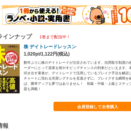
ラインナップ
1巻まで配信中！
株 デイトレードレッスン
1,020pt/1,122円(税込)
数年ぶりに株のデイトレードが注目されています。信用取引制度の
ーダーにとって資産を殖やすビッグチャンスの到来だといえます。
叩き出す著者が、デイトレードで活用しているブレイク手法を解説
チャートに現れる売買シグナルを見逃さずに、ブレイクする瞬間を
ば、勝率アップも夢ではありません！ 初級・中級・上級とステッ
題も満載！
会員登録して全巻購入
情報