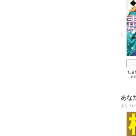
o
v
P
r
e
i
u
社交
霜
私～
腕を
と
あな
あなたが