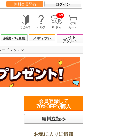
無料会員登録
ログイン
UP!
はじめて
ヘルプ
PT購入
カート
ライト
雑誌・写真集
メディア化
アダルト
レードレッスン
会員登録して
70%OFFで購入
お気に入りに追加