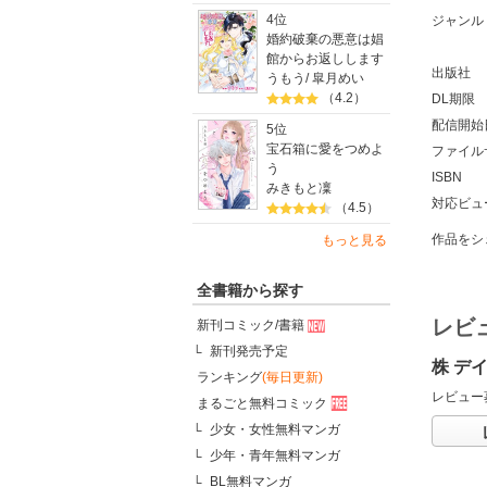
4位
ジャンル
婚約破棄の悪意は娼
館からお返しします
出版社
うもう
/
皐月めい
（4.2）
DL期限
配信開始
5位
宝石箱に愛をつめよ
ファイル
う
ISBN
みきもと凜
対応ビュ
（4.5）
作品をシ
もっと見る
全書籍から探す
レビ
新刊コミック/書籍
新刊発売予定
株 デ
ランキング
(毎日更新)
レビュー
まるごと無料コミック
少女・女性無料マンガ
少年・青年無料マンガ
BL無料マンガ