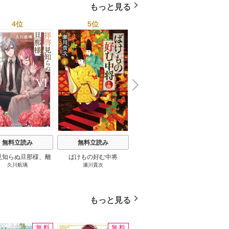
もっと見る
4位
5位
6位
N
x
e
t
無料立読み
無料立読み
無料立読み
見知らぬ旦那様、離
ばけもの好む中将
影まで愛して
結
久川航璃
瀬川貴次
影山優佳
していただきます
もっと見る
無料
無料
無料