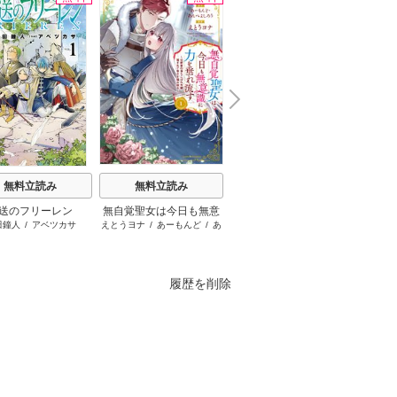
N
x
e
t
無料立読み
無料立読み
無料立読み
送のフリーレン
無自覚聖女は今日も無意
お姉ちゃんの翠くん
罪
田鐘人
/
アベツカサ
えとうヨナ
/
あーもんど
/
あ
目黒あむ
井
識に力を垂れ流す ～公
んべよしろう
爵家の落ちこぼれ令嬢、
嫁ぎ先で幸せを掴み取る
～
履歴を削除