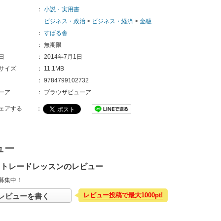
：
小説・実用書
ビジネス・政治
>
ビジネス・経済
>
金融
：
すばる舎
：
無期限
日
：
2014年7月1日
サイズ
：
11.1MB
：
9784799102732
ーア
：
ブラウザビューア
ェアする
：
ュー
イトレードレッスンのレビュー
募集中！
レビュー投稿で最大1000pt!
レビューを書く