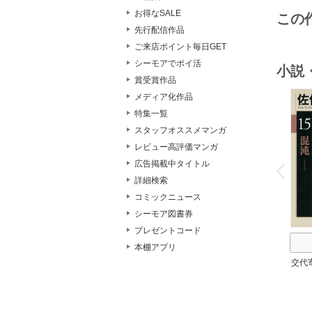
お得なSALE
この
先行配信作品
ご来店ポイント毎日GET
シーモアでポイ活
小説
賞受賞作品
メディア化作品
特集一覧
スタッフオススメマンガ
レビュー高評価マンガ
o
v
広告掲載中タイトル
P
r
e
i
u
詳細検索
コミックニュース
シーモア図書券
プレゼントコード
本棚アプリ
交代