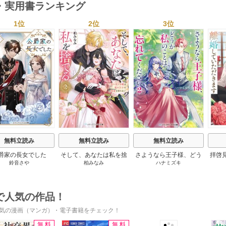
・実用書ランキング
1位
2位
3位
s
無料立読み
無料立読み
無料立読み
爵家の長女でした
そして、あなたは私を捨
さようなら王子様、どう
拝啓
鈴音さや
柏みなみ
ハナミズキ
てる
か私のことは忘れてくだ
婚
さい
で人気の作品！
気の漫画（マンガ）・電子書籍をチェック！
無料
無料