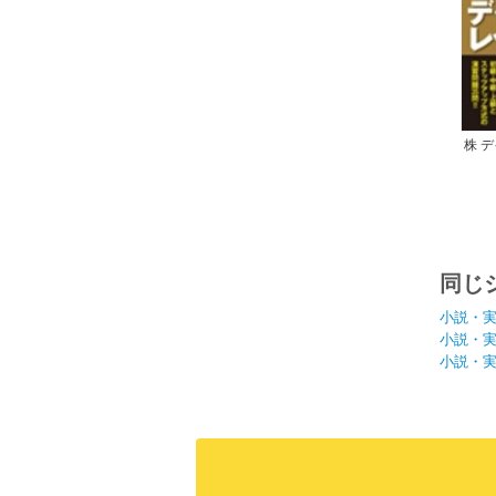
株 
同じ
小説・
小説・
小説・