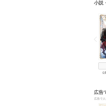
小説
o
v
P
r
e
i
u
公
広告
広告で人