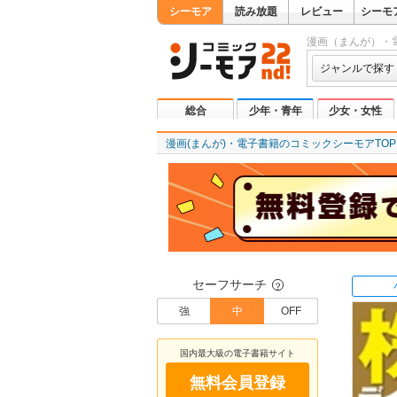
シーモア
読み放題
レビュー
シーモ
漫画（まんが）・
ジャンルで探す
総合
少年・青年
少女・女性
漫画(まんが)・電子書籍のコミックシーモアTOP
セーフサーチ
？
強
中
OFF
国内最大級の電子書籍サイト
無料会員登録