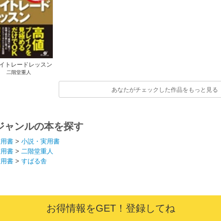
デイトレードレッスン
二階堂重人
あなたがチェックした作品をもっと見る
ジャンルの本を探す
実用書
>
小説・実用書
実用書
>
二階堂重人
実用書
>
すばる舎
お得情報をGET！登録してね