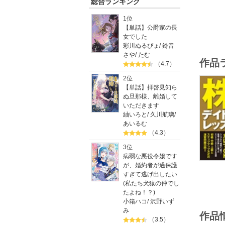
総合ランキング
1位
【単話】公爵家の長
女でした
彩川ぬるぴょ
/
鈴音
さや
/
たむ
作品
（4.7）
2位
【単話】拝啓見知ら
ぬ旦那様、離婚して
いただきます
紬いろと
/
久川航璃
/
あいるむ
（4.3）
3位
病弱な悪役令嬢です
が、婚約者が過保護
すぎて逃げ出したい
(私たち犬猿の仲でし
たよね！？)
小箱ハコ
/
沢野いず
み
作品
（3.5）