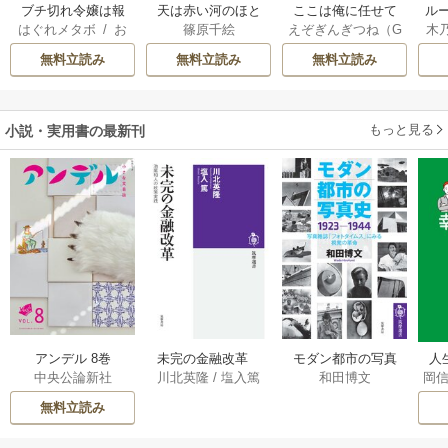
ブチ切れ令嬢は報
天は赤い河のほと
ここは俺に任せて
ル
はぐれメタボ
/
お
篠原千絵
えぞぎんぎつね（G
木
復を誓いました。
り
先に行けと言って
令
おのいも
/
昌未
Aノベル／SBクリ
透
から10年がたった
自
無料立読み
無料立読み
無料立読み
エイティブ刊）
/
ら伝説になってい
阿倍野ちゃこ
/
De
た。
eCHA
もっと見る
小説・実用書の最新刊
アンデル 8巻
未完の金融改革
モダン都市の写真
人
中央公論新社
川北英隆
/
塩入篤
和田博文
岡
――池尾和人の政
史 1923－1944
教
策実践 1巻
――写真雑誌「フ
の
無料立読み
ォトタイムス」に
みる視覚の革命 1巻