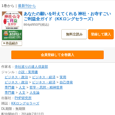
1巻から
｜
最新刊から
あなたの願いを叶えてくれる 神社・お寺すごい
ご利益全ガイド（KKロングセラーズ）
864pt/950円(税込)
無料立読み
登録して購入
作品紹介
会員登録して全巻購入
作家名：
寺社巡りの達人倶楽部
ジャンル：
小説・実用書
ビジネス・政治
>
ビジネス・経済
>
実用
ビジネス・政治
>
ビジネス・経済
>
自己啓発
専門書
>
人文
>
哲学・思想・精神世界
専門書
>
人文
>
人生論
出版社：
PHP研究所
雑誌：
KKロングセラーズ
DL期限：無期限
配信開始日：2014年7月11日