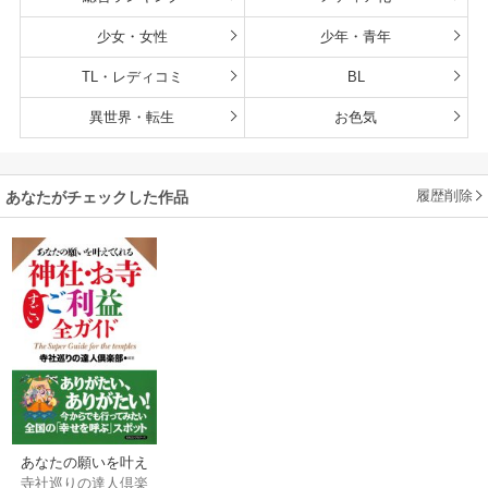
少女・女性
少年・青年
TL・レディコミ
BL
異世界・転生
お色気
履歴削除
あなたがチェックした作品
あなたの願いを叶え
寺社巡りの達人倶楽
てくれる 神社・お寺