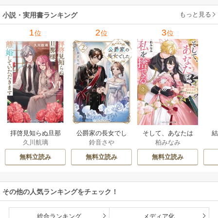
もっと見る
小説・実用書ランキング
1
2
3
位
位
位
拝啓見知らぬ旦那
公爵家の長女でし
そして、あなたは
久川航璃
鈴音さや
柏みなみ
様、離婚していた
た
私を捨てる
だきます
無料立読み
無料立読み
無料立読み
その他の人気ランキングをチェック！
総合ランキング
メディア化