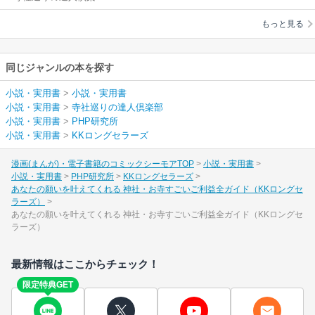
部
すごいご利益全ガイ
もっと見る
ド（KKロングセラー
ズ）
同じジャンルの本を探す
小説・実用書
>
小説・実用書
小説・実用書
>
寺社巡りの達人倶楽部
小説・実用書
>
PHP研究所
小説・実用書
>
KKロングセラーズ
漫画(まんが)・電子書籍のコミックシーモアTOP
小説・実用書
小説・実用書
PHP研究所
KKロングセラーズ
あなたの願いを叶えてくれる 神社・お寺すごいご利益全ガイド（KKロングセ
ラーズ）
あなたの願いを叶えてくれる 神社・お寺すごいご利益全ガイド（KKロングセ
ラーズ）
最新情報はここからチェック！
限定特典GET