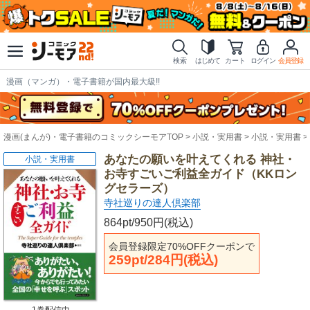
検索
はじめて
カート
ログイン
会員登録
漫画（マンガ）・電子書籍が国内最大級!!
漫画(まんが)・電子書籍のコミックシーモアTOP
小説・実用書
小説・実用書
あなたの願いを叶えてくれる 神社・
小説・実用書
お寺すごいご利益全ガイド（KKロン
グセラーズ）
寺社巡りの達人倶楽部
864pt/950円(税込)
会員登録限定70%OFFクーポンで
259pt/284円(税込)