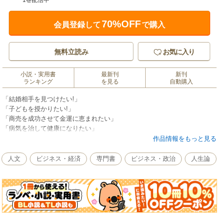
1巻配信中
70%OFF
会員登録して
で購入
無料立読み
お気に入り
小説・実用書
最新刊
新刊
ランキング
を見る
自動購入
「結婚相手を見つけたい!」
「子どもを授かりたい!」
「商売を成功させて金運に恵まれたい」
「病気を治して健康になりたい」
「希望の大学に合格したい」
作品情報をもっと見る
「スポーツ大会で優勝したい」
人文
ビジネス・経済
専門書
ビジネス・政治
人生論
――あなたの願いを叶える、
日本古来からのパワースポット「神社・お寺」。
そんな「神社・お寺」をご利益別にまとめました!
あなたにベストの神社をこの本が教えてくれますよ。