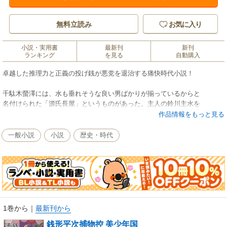
無料立読み
お気に入り
小説・実用書
最新刊
新刊
ランキング
を見る
自動購入
卓越した推理力と正義の投げ銭が悪党を退治する痛快時代小説！
千駄木螢澤には、水も垂れそうな良い男ばかりが揃っているからと
名付けられた「源氏長屋」というものがあった。主人の鈴川主水を
頭に、弟の佐野松、掛り人の杵太郎、下男の猪之松まで、間違いなく
作品情報をもっと見る
男と知りながらも、本当に惚れ惚れするような男ばかりの男所帯。
一般小説
小説
歴史・時代
ところが最近、その源氏長屋で妙なことが起こっているという。
主人の弟の佐野松が、次第次第に影が薄くなって、痩せが眼について
きたと言うのだ。
主人がいろいろと気を付けて見ていると、離れになっている佐野松の
部屋へ、夜な夜な通ってくる女があるというのだが――。
1巻から
｜
最新刊から
銭形平次捕物控 美少年国