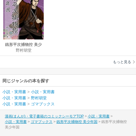
銭形平次捕物控 美少
野村胡堂
年国
もっと見る
同じジャンルの本を探す
小説・実用書
>
小説・実用書
小説・実用書
>
野村胡堂
小説・実用書
>
ゴマブックス
漫画(まんが)・電子書籍のコミックシーモアTOP
小説・実用書
小説・実用書
ゴマブックス
銭形平次捕物控 美少年国
銭形平次捕物控
美少年国