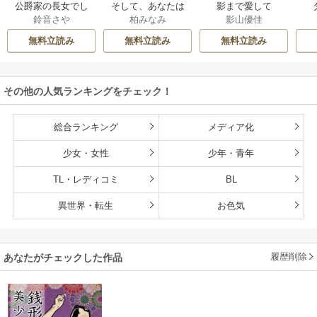
公爵家の長女でし
そして、あなたは
影まで愛して
鈴音さや
柏みなみ
影山優佳
た
私を捨てる
無料立読み
無料立読み
無料立読み
その他の人気ランキングをチェック！
総合ランキング
メディア化
少女・女性
少年・青年
TL・レディコミ
BL
異世界・転生
お色気
履歴削除
あなたがチェックした作品