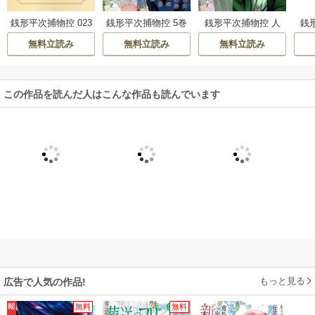
銭
銭形平次捕物控 023
銭形平次捕物控 5巻
銭形平次捕物控 人
血潮と糠
セット
魚の死
無料立読み
無料立読み
無料立読み
この作品を読んだ人はこんな作品も読んでいます
もっと見る
広告で人気の作品!
無料
無料