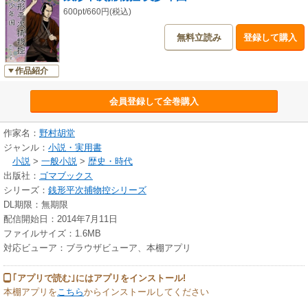
600pt/660円(税込)
無料立読み
登録して購入
作品紹介
会員登録して全巻購入
作家名：
野村胡堂
ジャンル：
小説・実用書
小説
>
一般小説
>
歴史・時代
出版社：
ゴマブックス
シリーズ：
銭形平次捕物控シリーズ
DL期限：無期限
配信開始日：2014年7月11日
ファイルサイズ：1.6MB
対応ビューア：ブラウザビューア、本棚アプリ
｢アプリで読む｣にはアプリをインストール!
本棚アプリを
こちら
からインストールしてください