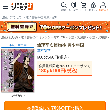
検索
はじめて
カート
ログイン
会員登録
漫画（マンガ）・電子書籍が国内最大級!!
漫画(まんが)・電子書籍のコミックシーモアTOP
小説・実用書
小説・実用書
銭形平次捕物控 美少年国
小説・実用書
野村胡堂
600pt/660円(税込)
会員登録限定70%OFFクーポンで
180pt/198円(税込)
1巻配信中
70%OFF
会員登録して
で購入