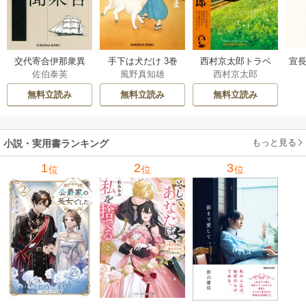
交代寄合伊那衆異
手下は犬だけ 3巻
西村京太郎トラベ
宣長
佐伯泰英
風野真知雄
西村京太郎
聞 15巻
ルミステリー・セ
レクション 2巻
無料立読み
無料立読み
無料立読み
もっと見る
小説・実用書ランキング
1
2
3
位
位
位