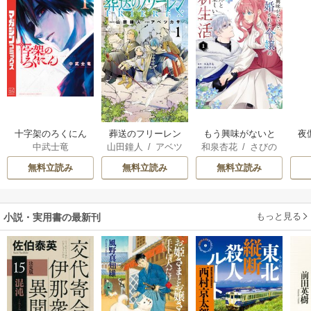
十字架のろくにん
葬送のフリーレン
もう興味がないと
夜
中武士竜
山田鐘人
/
アベツ
和泉杏花
/
さびの
離婚された令嬢の
は
カサ
ぶち
意外と楽しい新生
無料立読み
無料立読み
無料立読み
活
もっと見る
小説・実用書の最新刊