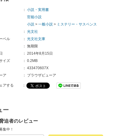
：
小説・実用書
官能小説
小説
>
一般小説
>
ミステリー・サスペンス
：
光文社
ーベル
：
光文社文庫
：
無期限
日
：
2014年8月15日
サイズ
：
0.2MB
：
433470607X
ーア
：
ブラウザビューア
ェアする
：
ュー
脅迫者のレビュー
募集中！