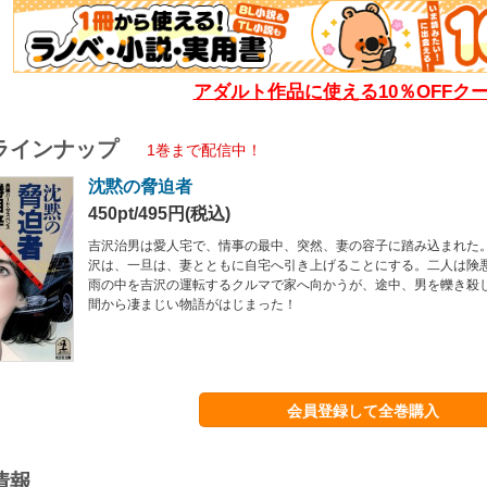
アダルト作品に使える10％OFFク
ラインナップ
1巻まで配信中！
沈黙の脅迫者
450pt/495円(税込)
吉沢治男は愛人宅で、情事の最中、突然、妻の容子に踏み込まれた
沢は、一旦は、妻とともに自宅へ引き上げることにする。二人は険
雨の中を吉沢の運転するクルマで家へ向かうが、途中、男を轢き殺
間から凄まじい物語がはじまった！
会員登録して全巻購入
情報