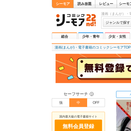
シーモア
読み放題
レビュー
シーモ
漫画（まんが）・
ジャンルで探す
総合
少年・青年
少女・女性
漫画(まんが)・電子書籍のコミックシーモアTOP
セーフサーチ
？
強
中
OFF
国内最大級の電子書籍サイト
無料会員登録