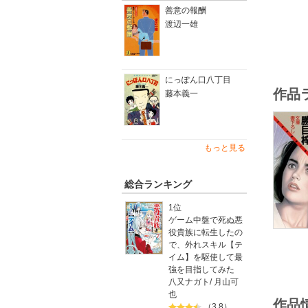
善意の報酬
渡辺一雄
にっぽん口八丁目
作品
藤本義一
もっと見る
総合ランキング
1位
ゲーム中盤で死ぬ悪
役貴族に転生したの
で、外れスキル【テ
イム】を駆使して最
強を目指してみた
八又ナガト
/
月山可
也
作品
（3.8）