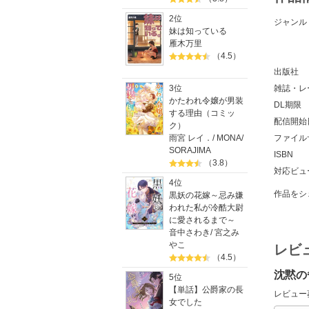
2位
ジャンル
妹は知っている
雁木万里
（4.5）
出版社
3位
雑誌・レ
かたわれ令嬢が男装
DL期限
する理由（コミッ
配信開始
ク）
雨宮 レイ．
/
MONA
/
ファイル
SORAJIMA
ISBN
（3.8）
対応ビュ
4位
作品をシ
黒妖の花嫁～忌み嫌
われた私が冷酷大尉
に愛されるまで～
音中さわき
/
宮之み
やこ
レビ
（4.5）
沈黙の
5位
【単話】公爵家の長
レビュー
女でした