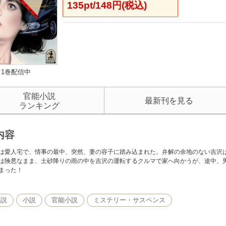
135pt/148円(税込)
1巻配信中
官能小説
最新刊を見る
ランキング
内容
は愛人宅で、情事の最中、突然、妻の容子に踏み込まれた。弁解の余地のない吉沢
は険悪なまま、土砂降りの雨の中を吉沢の運転するクルマで家へ向かうが、途中、
まった！
小説
小説
官能小説
ミステリー・サスペンス