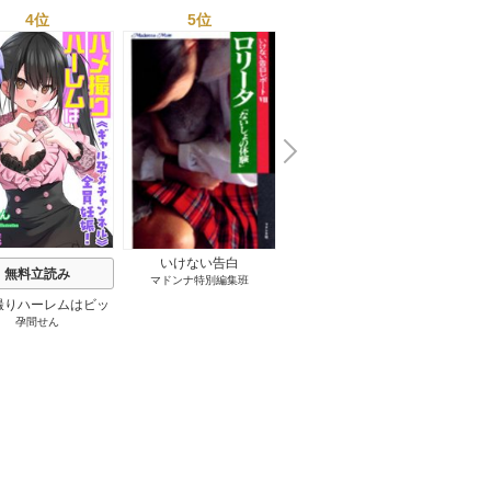
4位
5位
6位
N
x
e
t
いけない告白
無料立読み
無料立読み
マドンナ特別編集班
撮りハーレムはビッ
魔指が這う図書館【隣家
清楚な
孕間せん
御前零士
チなギャルと！
の娘を…】
らも彼
ド