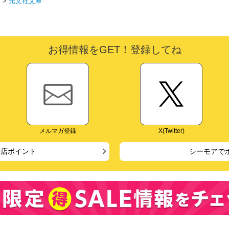
ト
>
光文社文庫
お得情報をGET！登録してね
メルマガ登録
X(Twitter)
来店ポイント
シーモアで