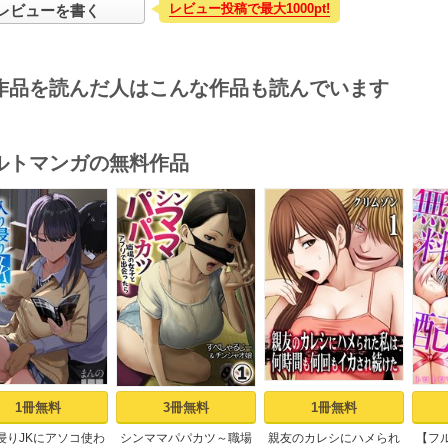
レビュー投稿で最大1000pt!
レビューを書く
作品を読んだ人はこんな作品も読んでいます
ルトマンガの無料作品
s
1冊無料
3冊無料
1冊無料
浸りJKにアソコ使わ
シンママパパカツ～職場
親友のカレシにハメられ
【フ