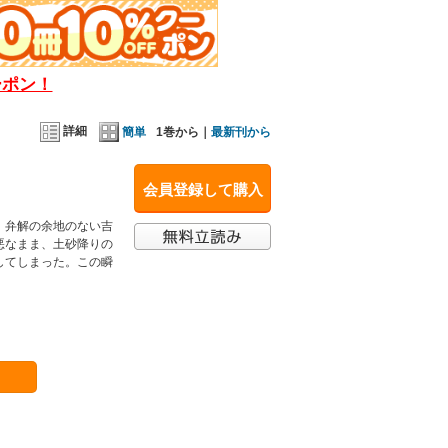
ーポン！
詳細
簡単
1巻から｜
最新刊から
会員登録して購入
。弁解の余地のない吉
悪なまま、土砂降りの
してしまった。この瞬