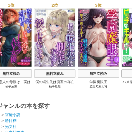
1位
2位
3位
s
無料立読み
無料立読み
無料立読み
恋人の母親は、実は
僕の転生先は側室の存在
学園魔眼王
ハメ
柚子故障
柚子故障
源氏乃左大将
役のJカップAV女優
に緩い世界だった
娘の彼氏とヤりたい
ケベなメスだった。
ジャンルの本を探す
ト
>
官能小説
ト
>
勝目梓
ト
>
光文社