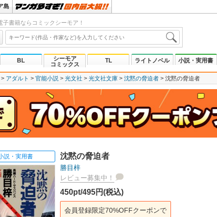
ア島
電子書籍ならコミックシーモア！
シーモア
BL
TL
ライトノベル
小説・実用書
コミックス
アダルト
官能小説
光文社
光文社文庫
沈黙の脅迫者
沈黙の脅迫者
沈黙の脅迫者
小説・実用書
勝目梓
レビュー募集中！
450pt/495円(税込)
会員登録限定70%OFFクーポンで