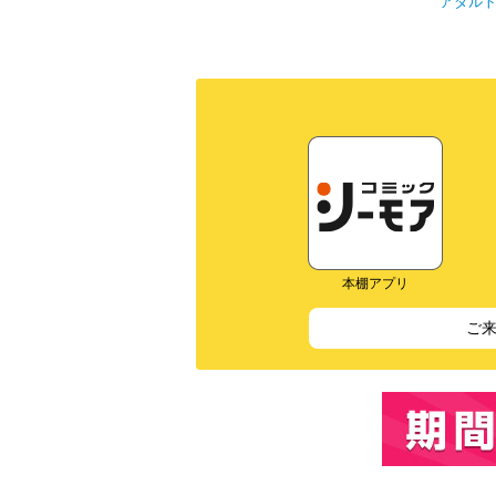
アダル
本棚アプリ
ご