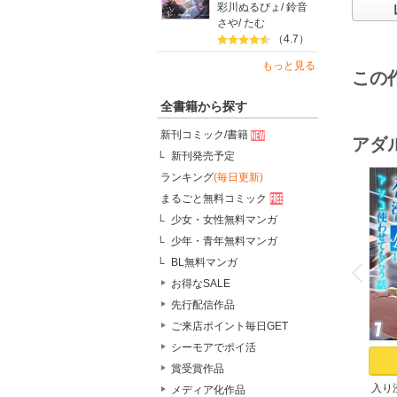
彩川ぬるぴょ
/
鈴音
さや
/
たむ
（4.7）
もっと見る
この
全書籍から探す
新刊コミック/書籍
アダ
新刊発売予定
ランキング
(毎日更新)
まるごと無料コミック
少女・女性無料マンガ
少年・青年無料マンガ
o
v
BL無料マンガ
P
r
e
i
u
お得なSALE
先行配信作品
ご来店ポイント毎日GET
シーモアでポイ活
賞受賞作品
入り
メディア化作品