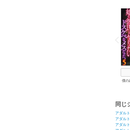
o
v
P
r
e
i
u
僕の
現
で、
ドス
同じ
アダル
アダル
アダル