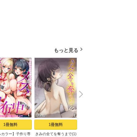
もっと見る
N
x
e
t
1冊無料
1冊無料
5冊無料
ルカラー】子作り専
きみの全てを奪うまで(1)
【単独さん募集】僕の妻
秋桜が