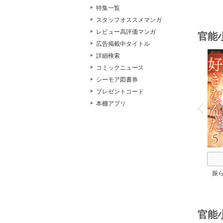
特集一覧
スタッフオススメマンガ
レビュー高評価マンガ
官能
広告掲載中タイトル
詳細検索
コミックニュース
シーモア図書券
プレゼントコード
o
v
本棚アプリ
P
r
e
i
u
振
だ 
びに
官能