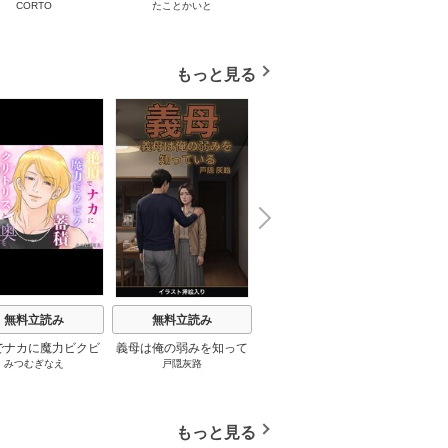
CORTO
たことかいと
デジタル職人 X
/
わらびもち
メス、無料配布中。
を抱いてくれませんか？
は性欲
ロトロで今すぐ使え
【フルカラー】【タテヨ
すよ？～（1）
ミ】(1)
もっと見る
N
x
e
t
無料立読み
無料立読み
無料立読み
でナカに魔力ビクビ
義母は俺の弱みを知って
書いた順に、堕ちてもら
雪山の
みつむぎなえ
戸隠灰路
七尾黎
積、クリトリスと奥
いる（挿絵版） 1巻
う（挿絵版） 1巻
講師と
時に責められてヌル
たいに
淫穴が止まらない 1
巻
もっと見る