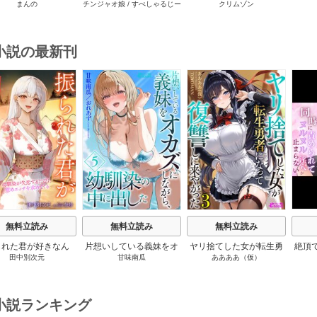
まんの
チンジャオ娘
/
すぺしゃるじー
クリムゾン
せてもらう話(1)
の女子とアプリで出会っ
た私は何時間も何回もイ
用の
たら～(1)
カされ続けた(1)
～ト
ま
小説の最新刊
s
無料立読み
無料立読み
無料立読み
られた君が好きなん
片想いしている義妹をオ
ヤリ捨てした女が転生勇
絶頂
田中別次元
甘味南瓜
ああああ（仮）
幼馴染が失恋するた
カズにしながら、幼馴染
者になって復讐しに来や
ク蓄
慰めエッチを求めて
の中に出した 5巻
がった 3巻
を同
くる 5巻
ヌル
小説ランキング