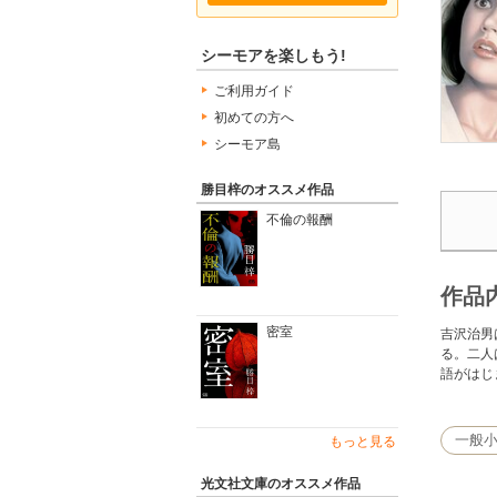
シーモアを楽しもう!
ご利用ガイド
初めての方へ
シーモア島
勝目梓のオススメ作品
不倫の報酬
作品
密室
吉沢治男
る。二人
語がはじ
一般
もっと見る
光文社文庫のオススメ作品