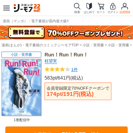
検索
はじめて
カート
ログイン
会員登録
漫画（マンガ）・電子書籍が国内最大級!!
漫画(まんが)・電子書籍のコミックシーモアTOP
小説・実用書
小説・実用書
Run！Run！Run！
小説・実用書
桂望実
1件
583pt/641円(税込)
会員登録限定70%OFFクーポンで
174pt/191円(税込)
1巻配信中