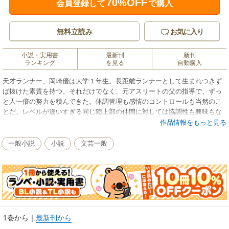
70%OFF
会員登録して
で購入
無料立読み
お気に入り
小説・実用書
最新刊
新刊
ランキング
を見る
自動購入
天才ランナー、岡崎優は大学１年生。長距離ランナーとして生まれつきず
ば抜けた素質を持つ。それだけでなく、元アスリートの父の指導で、ずっ
と人一倍の努力を積んできた。体調管理も感情のコントロールも当然のこ
とだ。レベルが違いすぎる同じ陸上部の仲間に対しては協調性も興味もな
く、友情はわずらわしいだけ。箱根駅伝も単なる通過点に過ぎない。目標
作品情報をもっと見る
はひたすら、オリンピックで金メダルを獲ることだった。突然の兄の死、
そしてある秘密を知るまでは…。
一般小説
小説
文芸一般
1巻から
｜
最新刊から