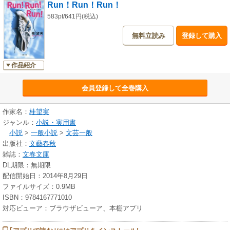
Run！Run！Run！
583pt/641円(税込)
無料立読み
登録して購入
作品紹介
会員登録して全巻購入
作家名：
桂望実
ジャンル：
小説・実用書
小説
>
一般小説
>
文芸一般
出版社：
文藝春秋
雑誌：
文春文庫
DL期限：無期限
配信開始日：2014年8月29日
ファイルサイズ：0.9MB
ISBN：9784167771010
対応ビューア：ブラウザビューア、本棚アプリ