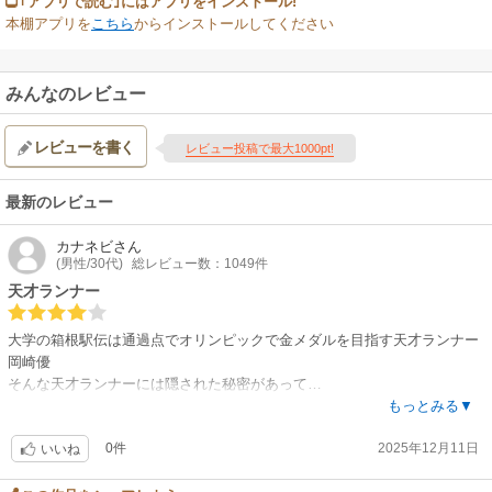
｢アプリで読む｣にはアプリをインストール!
本棚アプリを
こちら
からインストールしてください
みんなのレビュー
レビューを書く
レビュー投稿で最大1000pt!
最新のレビュー
カナネビ
さん
(男性/30代)
総レビュー数：1049件
天才ランナー
大学の箱根駅伝は通過点でオリンピックで金メダルを目指す天才ランナー
岡崎優
そんな天才ランナーには隠された秘密があって…
岡崎優のランナーとしてだけでない人間としての成長も読んでいて良かっ
もっとみる▼
たです！
0件
2025年12月11日
いいね