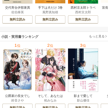
交代寄合伊那衆異
手下は犬だけ 3巻
西村京太郎トラベ
宣長
佐伯泰英
風野真知雄
西村京太郎
聞 15巻
ルミステリー・セ
レクション 2巻
無料立読み
無料立読み
無料立読み
もっと見る
小説・実用書ランキング
1
2
3
位
位
位
公爵家の長女でし
そして、あなたは
影まで愛して
鈴音さや
柏みなみ
影山優佳
た
私を捨てる
無料立読み
無料立読み
無料立読み