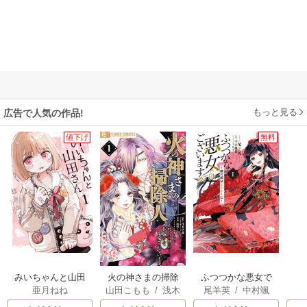
もっと見る
広告で人気の作品!
値下げ
無料
みいちゃんと山田
火の神さまの掃除
ふつつかな悪女で
亜月ねね
山田こもも
/
浅木
尾羊英
/
中村颯
さん
人ですが、いつの
はございますが ～
伊都
/
SNC
希
/
ゆき哉
間にか花嫁として
雛宮蝶鼠とりかえ