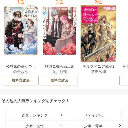
1
2
3
位
位
位
公爵家の長女でし
拝啓見知らぬ旦那
そ
デルフィニア戦記1
鈴音さや
久川航璃
茅田砂胡
た
様、離婚していた
だきます
無料立読み
無料立読み
その他の人気ランキングをチェック！
総合ランキング
メディア化
少女・女性
少年・青年