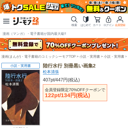
検索
はじめて
カート
ログイン
会員登録
漫画（マンガ）・電子書籍が国内最大級!!
漫画(まんが)・電子書籍のコミックシーモアTOP
小説・実用書
小説・実用書
陸行水行 別冊黒い画集2
小説・実用書
松本清張
407pt/447円(税込)
会員登録限定70%OFFクーポンで
122pt/134円(税込)