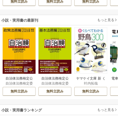
無料立読み
無料立読み
無料立読み
溺愛されています
伝～
もっと見る
小説・実用書の最新刊
自治体法務検定公
自治体法務検定公
ヤマケイ文庫 新 く
電車
自治体法務検定委
自治体法務検定委
叶内拓哉
式テキスト 政策
式テキスト 基本
らべてわかる野鳥3
型
員会
員会
法務編 ２０２６
法務編 ２０２６
00 1巻
無料立読み
無料立読み
無料立読み
年度検定対応 1巻
年度検定対応 1巻
もっと見る
小説・実用書ランキング