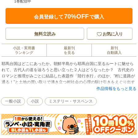
1巻配信中
70%OFF
会員登録して
で購入
無料立読み
お気に入り
小説・実用書
最新刊
新刊
ランキング
を見る
自動購入
耶馬台国はどこにあったか。朝鮮半島から耶馬台国に至るルートに魅せら
れて、古代人の道を辿ろうと思い立った２人はどうなったか？ 古代史の
ロマンと推理がみごとに結晶した表題作「陸行水行」のほか、“村に道路が
通る！”と土地の買い取りで沸き立つ村社会の心理の駆け引きをえぐり出す
「形」、邪魔な恋人を切ろうとする男をクールに描いた「寝敷き」、若い
作品情報をもっと見る
ツバメがひきずりこまれる蟻地獄とは……「断線」と、最後の１行までサ
スペンスが続く、名推理４篇。
一般小説
小説
ミステリー・サスペンス