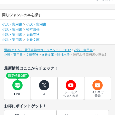
同じジャンルの本を探す
小説・実用書
>
小説・実用書
小説・実用書
>
松本清張
小説・実用書
>
文藝春秋
小説・実用書
>
文春文庫
漫画(まんが)・電子書籍のコミックシーモアTOP
小説・実用書
小説・実用書
文藝春秋
文春文庫
陸行水行
陸行水行 別冊黒い画集2
最新情報はここからチェック！
限定特典GET
シーモア
メルマガ
LINE
X
ちゃんねる
登録
お得にポイントゲット！