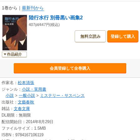
1巻から
｜
最新刊から
陸行水行 別冊黒い画集2
407pt/447円(税込)
無料立読み
登録して購入
作品紹介
会員登録して全巻購入
作家名：
松本清張
ジャンル：
小説・実用書
小説
>
一般小説
>
ミステリー・サスペンス
出版社：
文藝春秋
雑誌：
文春文庫
DL期限：無期限
配信開始日：2014年8月29日
ファイルサイズ：1.5MB
ISBN：9784167106119