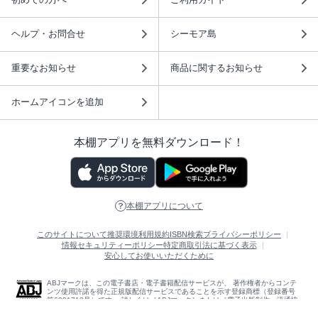
ヘルプ・お問合せ
シーモア島
重要なお知らせ
商品に関するお知らせ
ホームアイコンを追加
本棚アプリを無料ダウンロード！
本棚アプリについて
このサイトについて
推奨環境
利用規約
ISBN検索
プライバシーポリシー
情報セキュリティーポリシー
特定商取引法に基づく表示
安心してお使いいただくために
ABJマークは、この電子書店・電子書籍配信サービスが、 著作権者からコンテ
ンツ使用許諾を得た正規版配信サービスであることを示す登録商標（登録番号
第6091713号）です。 詳しくは［ABJマーク］または［電子出版制作・流通協
議会］で検索してください。