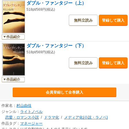
ダブル・ファンタジー（上）
518pt/569円(税込)
無料立読み
登録して購入
作品紹介
ダブル・ファンタジー（下）
518pt/569円(税込)
無料立読み
登録して購入
作品紹介
会員登録して全巻購入
作家名：
村山由佳
ジャンル：
ライトノベル
恋愛・ロマンス小説
/
ドラマ化
/
メディア化(小説・ラノベ)
作品タグ：
マネージャー