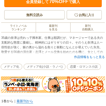
70%OFF
会員登録して
で購入
無料立読み
お気に入り
ライトノベル
最新刊
新刊
ランキング
を見る
自動購入
35歳の奈津は売れっ子脚本家。仕事は順調だが、マネージャーである夫の
支配的な態度に萎縮し、精神的にはギリギリの日々。そのうえ奈津は人一
倍性欲が強く、躯の奥から溢れる焦りと衝動になんとか堪えていた矢先、
敬愛する56歳の演出家・志澤とメール交換を始めたのを機に、女としての
人生に目覚めていく。志澤の、粗野な言葉遣いでの“調教”にのめり込む奈
作品情報をもっと見る
津。そして生と性の遍歴が始まった…。柴田錬三郎賞ほか文学賞三冠受
賞。文壇に衝撃を与えた迫力の官能長篇！
メディア化
メディア化(小説・ラノベ)
恋愛・ロマンス小説
1巻から
｜
最新刊から