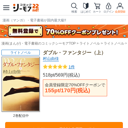
検索
はじめて
カート
ログイン
会員登録
漫画（マンガ）・電子書籍が国内最大級!!
漫画(まんが)・電子書籍のコミックシーモアTOP
ライトノベル
ライトノベル
ダブル・ファンタジー（上）
ライトノベル
村山由佳
1件
518pt/569円(税込)
会員登録限定70%OFFクーポンで
155pt/170円(税込)
2巻配信中