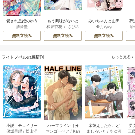
愛され皇妃のゆう
もう興味がないと
みいちゃんと山田
葬
清音圭
和泉杏花
/
さびの
亜月ねね
山
うつ
離婚された令嬢の
さん
ぶち
意外と楽しい新生
無料立読み
無料立読み
無料立読み
活
もっと見る
ライトノベルの最新刊
小説 チェイサー
席替えしたら、ど
男
ハーフライン［分
保坂星耀
/
松山洋
ましろいと
/
あゆ河
三
マンゴーベア
/
Kan
ゲームW 13巻
うやら後ろの男が
で
冊版] 56巻