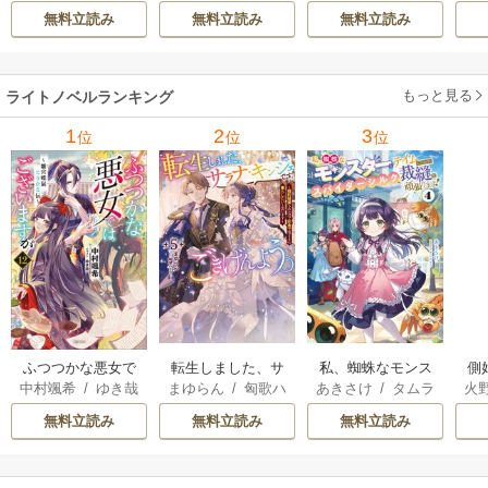
apy
/
加藤智子
俺のこと好きらし
れる
無料立読み
無料立読み
無料立読み
い 2巻
もっと見る
ライトノベルランキング
1
2
3
位
位
位
転生しました、サ
私、蜘蛛なモンス
側
ふつつかな悪女で
まゆらん
/
匈歌ハ
あきさけ
/
タムラ
火
中村颯希
/
ゆき哉
ラナ・キンジェで
ターをテイムした
はございますが
トリ
ヨウ
す。ごきげんよ
ので、スパイダー
無料立読み
無料立読み
無料立読み
う。
シルクで裁縫を頑
張ります