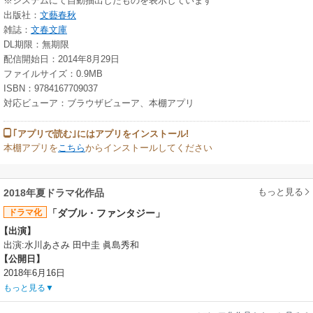
※システムにて自動抽出したものを表示しています
出版社：
文藝春秋
雑誌：
文春文庫
DL期限：無期限
配信開始日：2014年8月29日
ファイルサイズ：0.9MB
ISBN：9784167709037
対応ビューア：ブラウザビューア、本棚アプリ
｢アプリで読む｣にはアプリをインストール!
本棚アプリを
こちら
からインストールしてください
もっと見る
2018年夏ドラマ化作品
ドラマ化
「ダブル・ファンタジー」
【出演】
出演:水川あさみ 田中圭 眞島秀和
【公開日】
2018年6月16日
もっと見る