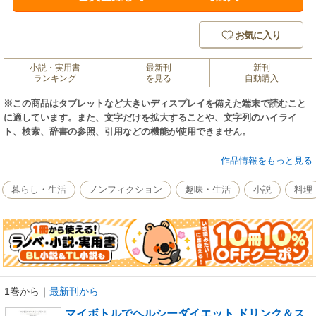
お気に入り
小説・実用書
最新刊
新刊
ランキング
を見る
自動購入
※この商品はタブレットなど大きいディスプレイを備えた端末で読むこと
に適しています。また、文字だけを拡大することや、文字列のハイライ
ト、検索、辞書の参照、引用などの機能が使用できません。
使用者急増中のマイボトルと、ヘルシーダイエットの観点を融合させた、
作品情報をもっと見る
初めてのマイボトル対応レシピ本。一日のリズムの時間帯に応じて手軽に
できるドリンク＆スープレシピを77掲載。
暮らし・生活
ノンフィクション
趣味・生活
小説
料理
1巻から
｜
最新刊から
マイボトルでヘルシーダイエット ドリンク＆ス