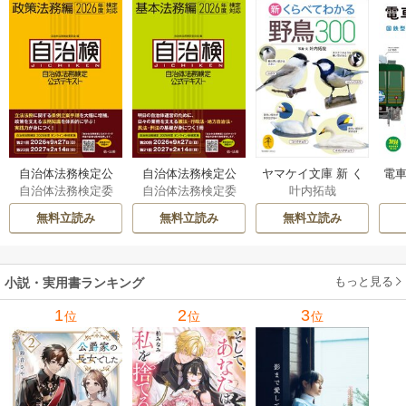
自治体法務検定公
自治体法務検定公
ヤマケイ文庫 新 く
電車
自治体法務検定委
自治体法務検定委
叶内拓哉
式テキスト 政策
式テキスト 基本
らべてわかる野鳥3
型
員会
員会
法務編 ２０２６
法務編 ２０２６
00 1巻
無料立読み
無料立読み
無料立読み
年度検定対応 1巻
年度検定対応 1巻
もっと見る
小説・実用書ランキング
1
2
3
位
位
位