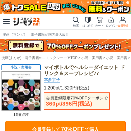
検索
はじめて
カート
ログイン
会員登録
漫画（マンガ）・電子書籍が国内最大級!!
漫画(まんが)・電子書籍のコミックシーモアTOP
小説・実用書
小説・実用書
マイボトルでヘルシーダイエット ド
小説・実用書
リンク＆スープレシピ77
本多京子
1,200pt/1,320円(税込)
会員登録限定70%OFFクーポンで
360pt/396円(税込)
1巻配信中
70%OFF
会員登録して
で購入