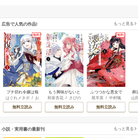
もっと見る
広告で人気の作品!
無料
無料
ブチ切れ令嬢は報
もう興味がないと
ふつつかな悪女で
葬
はぐれメタボ
/
お
和泉杏花
/
さびの
尾羊英
/
中村颯
山
復を誓いました。
離婚された令嬢の
はございますが ～
おのいも
/
昌未
ぶち
希
/
ゆき哉
意外と楽しい新生
雛宮蝶鼠とりかえ
無料立読み
無料立読み
無料立読み
活
伝～
もっと見る
小説・実用書の最新刊