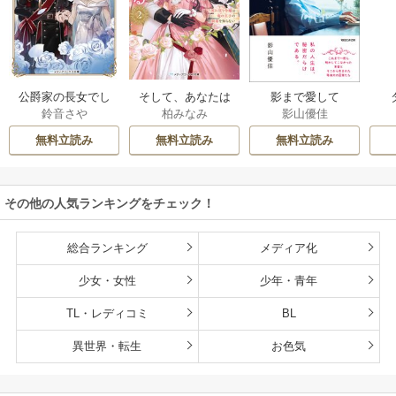
公爵家の長女でし
そして、あなたは
影まで愛して
鈴音さや
柏みなみ
影山優佳
た
私を捨てる
無料立読み
無料立読み
無料立読み
その他の人気ランキングをチェック！
総合ランキング
メディア化
少女・女性
少年・青年
TL・レディコミ
BL
異世界・転生
お色気