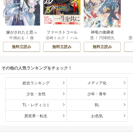
嫁がされたと思っ
ファーストコール
神竜の後継者
中洲める
/
條
谷崎トルク
/
ハル
透
/
円陣闇丸
墨
たら放置されたの
～童貞外科医、年
馨
で、好きに暮らし
下ヤクザの嫁にさ
無料立読み
無料立読み
無料立読み
ます。だから今さ
れそうです！～
ら構わないでくだ
さい、辺境伯さま
その他の人気ランキングをチェック！
総合ランキング
メディア化
少女・女性
少年・青年
TL・レディコミ
BL
異世界・転生
お色気