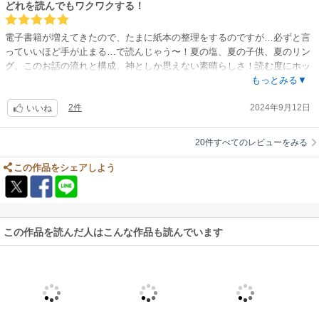
どれを読んでもワクワクする！
電子書籍が増えてきたので、たまに紙本の整理をするのですが…必ずと言
っていいほど手が止まる…で読んじゃう〜！夏の塩、夏の子供、夏のリン
グ、このお話の流れと構成、神としか思えない素晴らしさ！読む度にホッ
としてニンマリしてしまう〜。榎田尤利作品達の定位置はこれまで通り、
もっとみる▼
常に手の届く棚しか考えられません！
2件
2024年9月12日
いいね
20件すべてのレビューをみる
この作品をシェアしよう
この作品を読んだ人はこんな作品も読んでいます