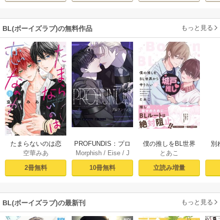
もっと見る
BL(ボーイズラブ)の無料作品
PROFUNDIS：プロ
たまらないのは恋
僕の推しをBL世界
別
Morphish
/
Eise
/
J
空華みあ
とあこ
フンディス【タテ
なのか（１）【シ
から守りたい【シ
掛
aeyoung
ヨミ】1
ーモア限定特典付
ーモア限定特典付
ミ
10冊無料
2冊無料
立読み増量
き】
き電子単行本】 上
定
巻
もっと見る
BL(ボーイズラブ)の最新刊