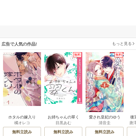
もっと見る
広告で人気の作品!
無料
無料
ホタルの嫁入り
お姉ちゃんの翠く
愛され皇妃のゆう
後
橘オレコ
目黒あむ
清音圭
唐
ん
うつ
は
無料立読み
無料立読み
無料立読み