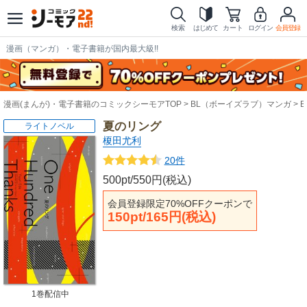
検索
はじめて
カート
ログイン
会員登録
漫画（マンガ）・電子書籍が国内最大級!!
漫画(まんが)・電子書籍のコミックシーモアTOP
BL（ボーイズラブ）マンガ
夏のリング
ライトノベル
榎田尤利
20件
500pt/550円(税込)
会員登録限定70%OFFクーポンで
150pt/165円(税込)
1巻配信中