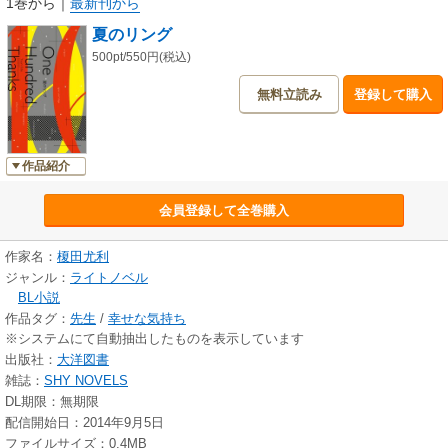
1巻から
｜
最新刊から
夏のリング
500pt/550円(税込)
無料立読み
登録して購入
作品紹介
会員登録して全巻購入
作家名：
榎田尤利
ジャンル：
ライトノベル
BL小説
作品タグ：
先生
/
幸せな気持ち
※システムにて自動抽出したものを表示しています
出版社：
大洋図書
雑誌：
SHY NOVELS
DL期限：無期限
配信開始日：2014年9月5日
ファイルサイズ：0.4MB