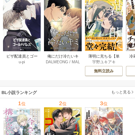
薄明に充ちる【単
冷
ピザ配達員とゴー
俺にだけ冷たいキ
宇野ユキアキ
u-pi
DALMEONG
/
MAL
行本版】 5巻
ルドパレス【タテ
ミ【タテヨミ】 34
LINFLOWER
ヨミ】 104巻
巻
無料立読み
もっと見る
BL小説ランキング
1
2
3
位
位
位