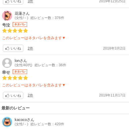
3件
2019年12月25日
たいです。魚住と久留米がどうゆう軌跡をたどったのかが分かりますよ。
いいね
マリちゃんも幸せそうな様子をサラッと伺わせる辺りがクドくなくて余韻
が残ります。ペットラバーズの犬編の二人は安定のlove度でした。
花蓮
さん
(女性/－)
総レビュー数：376件
号泣
ネタバレ
このレビューはネタバレを含みます▼
2件
2018年3月2日
いいね
lon
さん
(女性/40代)
総レビュー数：36件
幸せ
ネタバレ
このレビューはネタバレを含みます▼
2件
2019年11月17日
いいね
最新のレビュー
kacoco
さん
(女性/－)
総レビュー数：420件