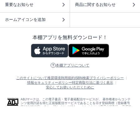
重要なお知らせ
商品に関するお知らせ
ホームアイコンを追加
本棚アプリを無料ダウンロード！
本棚アプリについて
このサイトについて
推奨環境
利用規約
ISBN検索
プライバシーポリシー
情報セキュリティーポリシー
特定商取引法に基づく表示
安心してお使いいただくために
ABJマークは、この電子書店・電子書籍配信サービスが、 著作権者からコンテ
ンツ使用許諾を得た正規版配信サービスであることを示す登録商標（登録番号
第6091713号）です。 詳しくは［ABJマーク］または［電子出版制作・流通協
議会］で検索してください。
(C)NTTソルマーレ