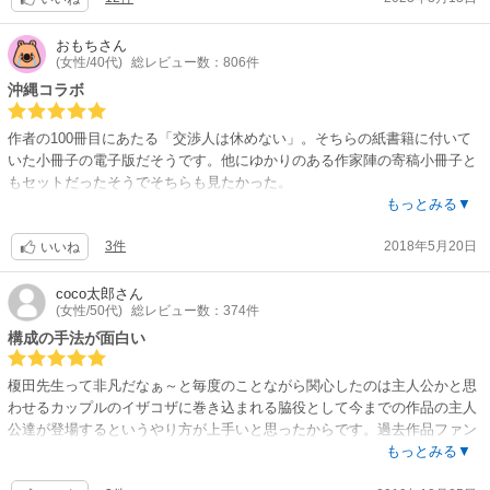
おもち
さん
(女性/40代)
総レビュー数：806件
沖縄コラボ
作者の100冊目にあたる「交渉人は休めない」。そちらの紙書籍に付いて
いた小冊子の電子版だそうです。他にゆかりのある作家陣の寄稿小冊子と
もセットだったそうでそちらも見たかった。
「〜休めない」で沖縄行ってますよね！その同時期？に三作品それぞれの
もっとみる▼
登場人物も沖縄に居て少し絡んでるって内容でした。
3件
2018年5月20日
とはいえ私は交渉人と夏の塩シリーズしか読んでおらず…後に読んだ場合
いいね
ネタバレしないように夏の塩の2人が出ているところだけ拾って読みまし
た。
coco太郎
さん
(女性/50代)
総レビュー数：374件
交渉人の面々は出ていないかな？なにせ飛ばし読みしているので^^;
構成の手法が面白い
お目当の夏の塩〜。
魚住くんと久留米のその後…ああもうすごく良かった！
榎田先生って非凡だなぁ～と毎度のことながら関心したのは主人公かと思
短いなりに2人の歩んできた年月が垣間見え、そしてこの先も……。とて
わせるカップルのイザコザに巻き込まれる脇役として今までの作品の主人
も満足できる内容でした。いつまでも幸せでいてほしいです(^^)
公達が登場するというやり方が上手いと思ったからです。過去作品ファン
の私としましては2度3度と美味しい思いをいたしました。特に「夏の～」
もっとみる▼
シリーズで終わり方に不満を抱かれた方がいらっしゃるなら是非お薦めし