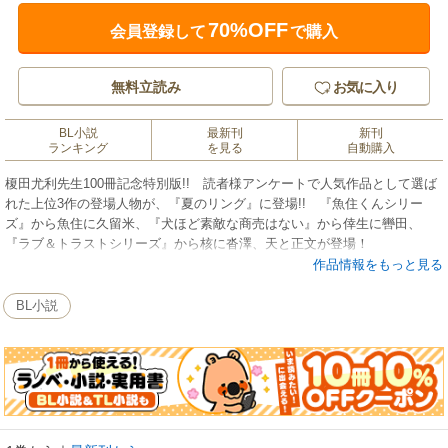
70%OFF
会員登録して
で購入
無料立読み
お気に入り
BL小説
最新刊
新刊
ランキング
を見る
自動購入
榎田尤利先生100冊記念特別版!! 読者様アンケートで人気作品として選ば
れた上位3作の登場人物が、『夏のリング』に登場!! 『魚住くんシリー
ズ』から魚住に久留米、『犬ほど素敵な商売はない』から倖生に轡田、
『ラブ＆トラストシリーズ』から核に沓澤、天と正文が登場！
作品情報をもっと見る
BL小説