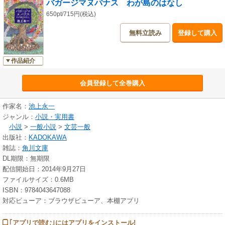
バガージマヌパナス わが島のはなし
650pt/715円(税込)
無料立読み
登録して購入
作品紹介
会員登録して全巻購入
作家名：
池上永一
ジャンル：
小説・実用書
小説
>
一般小説
>
文芸一般
出版社：
KADOKAWA
雑誌：
角川文庫
DL期限：無期限
配信開始日：2014年9月27日
ファイルサイズ：0.6MB
ISBN：9784043647088
対応ビューア：ブラウザビューア、本棚アプリ
｢アプリで読む｣にはアプリをインストール!