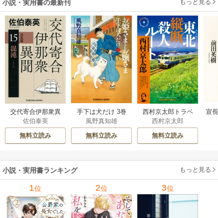
もっと見る
小説・実用書の最新刊
交代寄合伊那衆異
手下は犬だけ 3巻
西村京太郎トラベ
宣長
佐伯泰英
風野真知雄
西村京太郎
聞 15巻
ルミステリー・セ
レクション 2巻
無料立読み
無料立読み
無料立読み
もっと見る
小説・実用書ランキング
1
2
3
位
位
位