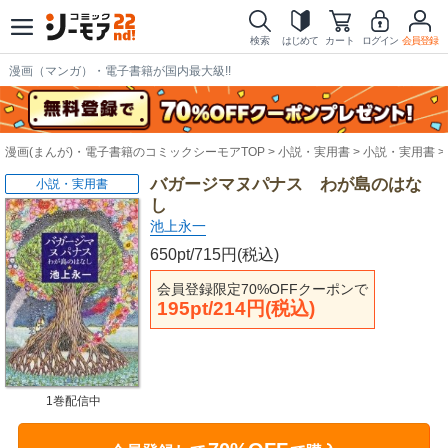
検索
はじめて
カート
ログイン
会員登録
漫画（マンガ）・電子書籍が国内最大級!!
漫画(まんが)・電子書籍のコミックシーモアTOP
小説・実用書
小説・実用書
バガージマヌパナス わが島のはな
小説・実用書
し
池上永一
650pt/715円(税込)
会員登録限定70%OFFクーポンで
195pt/214円(税込)
1巻配信中