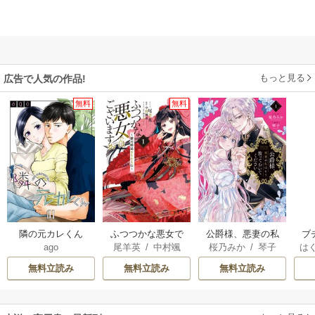
もっと見る
広告で人気の作品!
無料
無料
隣の元カレくん
ふつつかな悪女で
公爵様、悪妻の私
ブ
ago
尾羊英
/
中村颯
桜乃みか
/
琴子
は
はございますが ～
はもう放っておい
復
希
/
ゆき哉
お
雛宮蝶鼠とりかえ
てください
無料立読み
無料立読み
無料立読み
伝～