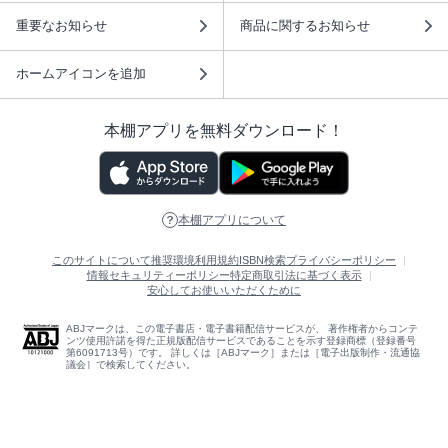
重要なお知らせ
商品に関するお知らせ
ホームアイコンを追加
本棚アプリを無料ダウンロード！
本棚アプリについて
このサイトについて
推奨環境
利用規約
ISBN検索
プライバシーポリシー
情報セキュリティーポリシー
特定商取引法に基づく表示
安心してお使いいただくために
ABJマークは、この電子書店・電子書籍配信サービスが、 著作権者からコンテ
ンツ使用許諾を得た正規版配信サービスであることを示す登録商標（登録番号
第6091713号）です。 詳しくは［ABJマーク］または［電子出版制作・流通協
議会］で検索してください。
(C)NTTソルマーレ