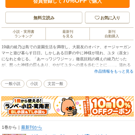
70%OFF
会員登録して
で購入
無料立読み
お気に入り
小説・実用書
最新刊
新刊
ランキング
を見る
自動購入
19歳の綾乃は島での楽園生活を満喫し、大親友のオバァ、オージャーガン
マーと遊び暮らす日日。しかしある日夢の中に神様が現れ、ユタ（巫女）
になれと命じる。「あーっワジワジーッ」徹底抗戦の構えの綾乃だった
が、怒った神様の罰もあり、やがてユタへの道を歩むことに……。溢れる
方言と三線の音、抜けるような空に映える極彩色、豊かな伝承と横溢する
作品情報をもっと見る
感情。沖縄が生んだ不世出の才能の記念碑的デビュー作！
一般小説
小説
文芸一般
1巻から
｜
最新刊から