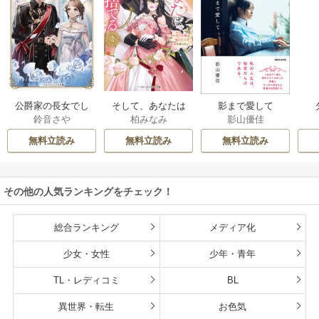
公爵家の長女でし
そして、あなたは
影まで愛して
鈴音さや
柏みなみ
影山優佳
た
私を捨てる
無料立読み
無料立読み
無料立読み
その他の人気ランキングをチェック！
総合ランキング
メディア化
少女・女性
少年・青年
TL・レディコミ
BL
異世界・転生
お色気