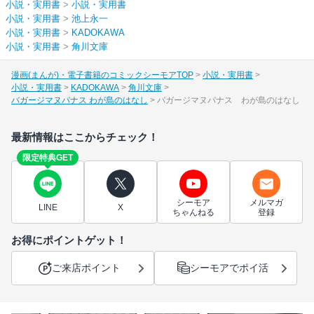
小説・実用書
>
小説・実用書
小説・実用書
>
池上永一
小説・実用書
>
KADOKAWA
小説・実用書
>
角川文庫
漫画(まんが)・電子書籍のコミックシーモアTOP
小説・実用書
小説・実用書
KADOKAWA
角川文庫
バガージマヌパナス わが島のはなし
バガージマヌパナス わが島のはなし
最新情報はここからチェック！
限定特典GET
シーモア
メルマガ
LINE
X
ちゃんねる
登録
お得にポイントゲット！
ご来店ポイント
シーモアでポイ活