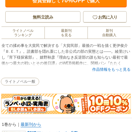
70%OFF
会員登録して
で購入
無料立読み
お気に入り
ライトノベル
最新刊
新刊
ランキング
を見る
自動購入
全ての揉め事を大貧民で解決する「大貧民部」最後の一戦を描く更伊俊介
『Ｂ.Ｅ.Ｔ』。読書部を隠れ蓑にした非公式の部の実態とは――。綾里けい
し『宵下様探索部』、嬉野秋彦『理由なき反逆部の誰も知らない最初で最
後かつ最大の戦いとその後日譚』のWEB掲載作に、関根パン『たたく
ぶ』、櫂末高彰『バビ部！』、佐々原史緒『サルと踊れば』の書き下ろし
作品情報をもっと見る
を加えた全6篇でお贈りする、努力と情熱の先にある何かが垣間見える部活
エピソード集、第1弾！
ライトノベル一般
1巻から
｜
最新刊から