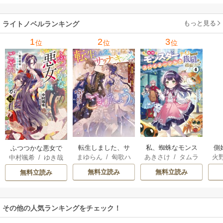
に、大成した弟子
たちが俺を放って
もっと見る
ライトノベルランキング
くれない件～ 11巻
1
2
3
位
位
位
転生しました、サ
私、蜘蛛なモンス
側
ふつつかな悪女で
まゆらん
/
匈歌ハ
あきさけ
/
タムラ
火
中村颯希
/
ゆき哉
ラナ・キンジェで
ターをテイムした
はございますが
トリ
ヨウ
す。ごきげんよ
ので、スパイダー
無料立読み
無料立読み
無料立読み
う。
シルクで裁縫を頑
張ります
その他の人気ランキングをチェック！