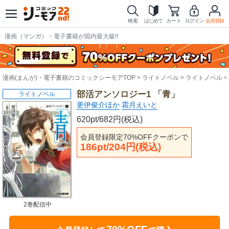
検索
はじめて
カート
ログイン
会員登録
漫画（マンガ）・電子書籍が国内最大級!!
漫画(まんが)・電子書籍のコミックシーモアTOP
ライトノベル
ライトノベル
部活アンソロジー1 「青」
ライトノベル
更伊俊介ほか
霜月えいと
620pt/682円(税込)
会員登録限定70%OFFクーポンで
186pt/204円(税込)
2巻配信中