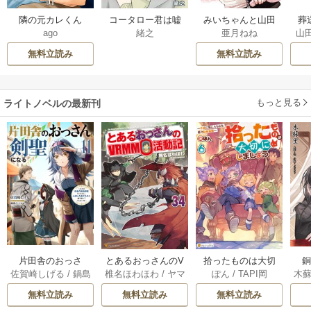
隣の元カレくん
コータロー君は嘘
みいちゃんと山田
葬
ago
緒之
亜月ねね
山
つき【タテヨミ】
さん
無料立読み
無料立読み
もっと見る
ライトノベルの最新刊
片田舎のおっさ
とあるおっさんのV
拾ったものは大切
木
佐賀崎しげる
/
鍋島
椎名ほわほわ
/
ヤマ
ぽん
/
TAPI岡
ん、剣聖になる
RMMO活動記 34巻
にしましょう ～子
テツヒロ
ーダ
～ただの田舎の剣
狼に気に入られた
無料立読み
無料立読み
無料立読み
術師範だったの
男の転移物語～ 6巻