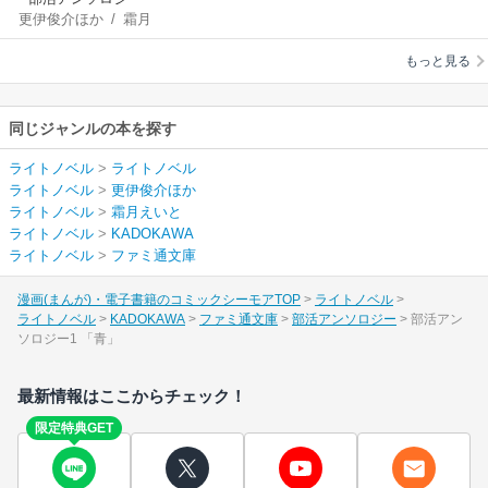
更伊俊介ほか
/
霜月
えいと
もっと見る
同じジャンルの本を探す
ライトノベル
>
ライトノベル
ライトノベル
>
更伊俊介ほか
ライトノベル
>
霜月えいと
ライトノベル
>
KADOKAWA
ライトノベル
>
ファミ通文庫
漫画(まんが)・電子書籍のコミックシーモアTOP
ライトノベル
ライトノベル
KADOKAWA
ファミ通文庫
部活アンソロジー
部活アン
ソロジー1 「青」
最新情報はここからチェック！
限定特典GET