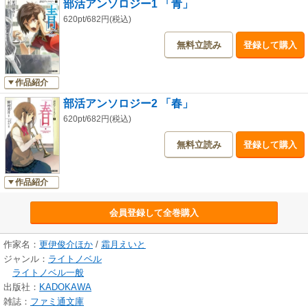
部活アンソロジー1 「青」
620pt/682円(税込)
無料立読み
登録して購入
作品紹介
部活アンソロジー2 「春」
620pt/682円(税込)
無料立読み
登録して購入
作品紹介
会員登録して全巻購入
作家名：
更伊俊介ほか
/
霜月えいと
ジャンル：
ライトノベル
ライトノベル一般
出版社：
KADOKAWA
雑誌：
ファミ通文庫