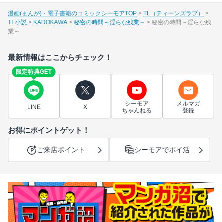
漫画(まんが)・電子書籍のコミックシーモアTOP
TL（ティーンズラブ）
TL小説
KADOKAWA
秘密の時間～淫らな残業～
秘密の時間～淫らな残
業～
最新情報はここからチェック！
限定特典GET
シーモア
メルマガ
LINE
X
ちゃんねる
登録
お得にポイントゲット！
ご来店ポイント
シーモアでポイ活