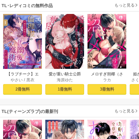
もっと見る
TL･レディコミの無料作品
【ラブチーク】エ
愛が重い騎士公爵
メロすぎ朔椰（さ
姫
やさい
/
黒衣
海原ゆた
ラカ
さ
ッチな倫理観の壊
は、追放令嬢のす
くや）くんは私を
れた世界で溺愛魔
べてを奪い尽くし
沼にハメたがる。 1
が
2冊無料
1冊無料
3冊無料
術師から逃げられ
たい。【コミック
ない～転生悪役令
ス版/電子限定描き
嬢フィリエラの困
下ろし漫画付き】 1
もっと見る
TL(ティーンズラブ)の最新刊
惑～ act.1
巻