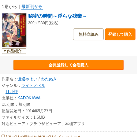
1巻から
｜
最新刊から
秘密の時間～淫らな残業～
300pt/330円(税込)
無料立読み
登録して購入
作品紹介
会員登録して全巻購入
作家名：
渡辺やよい
/
わたぬき
ジャンル：
ライトノベル
TL小説
出版社：
KADOKAWA
DL期限：無期限
配信開始日：2014年9月27日
ファイルサイズ：1.6MB
対応ビューア：ブラウザビューア、本棚アプリ