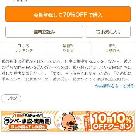
70%OFF
会員登録して
で購入
無料立読み
お気に入り
TL小説
最新刊
新刊
ランキング
を見る
自動購入
私の身体は昼間からほてっている。仕事に集中するふりをしながら、彼と
の淫らな睦みあいを思い浮かべるのは、私を村八分にしている同僚たちに
対して爽快な気分だった。「ああ、もう待ちきれなかったの」「その机に
手をついて、お尻をだして」彼の舌が、私のひくつく秘裂を舐めあげた。
作品情報をもっと見る
TL小説