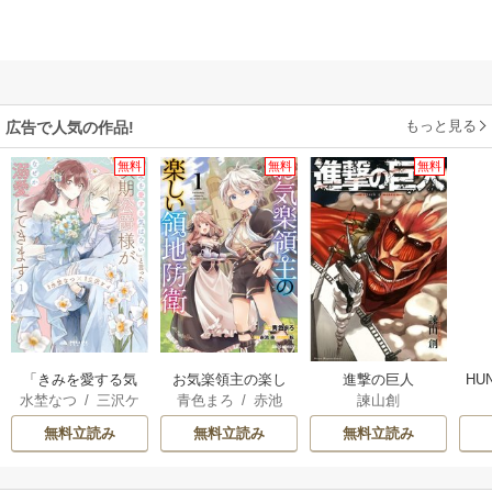
もっと見る
広告で人気の作品!
無料
無料
無料
「きみを愛する気
お気楽領主の楽し
進撃の巨人
HU
水埜なつ
/
三沢ケ
青色まろ
/
赤池
諫山創
はない」と言った
い領地防衛
イ
宗
/
転
次期公爵様がなぜ
無料立読み
無料立読み
無料立読み
か溺愛してきます