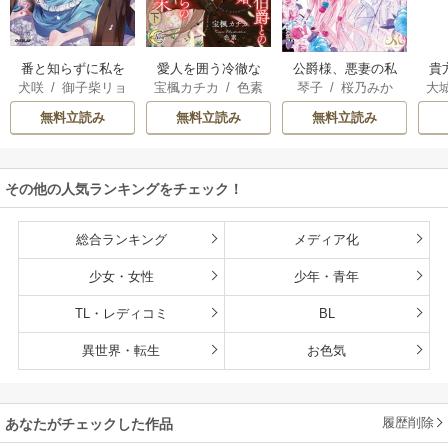
番と知らずに私を
貴
愛人を囲う冷徹な
公爵様、悪妻の私
犬咲
/
御子柴リョ
大
宝楓カチカ
/
色素
琴子
/
桜乃みか
買った純愛こじら
伯爵との典型的な
はもう放っておい
ウ
せ騎士団長に運命
政略結婚、そして
てください
無料立読み
無料立読み
無料立読み
の愛を捧げられま
嫌われからの溺
した！
愛、その結末。
【シーモア限定特
その他の人気ランキングをチェック！
典SS付】
総合ランキング
メディア化
少女・女性
少年・青年
TL・レディコミ
BL
異世界・転生
お色気
履歴削除
あなたがチェックした作品