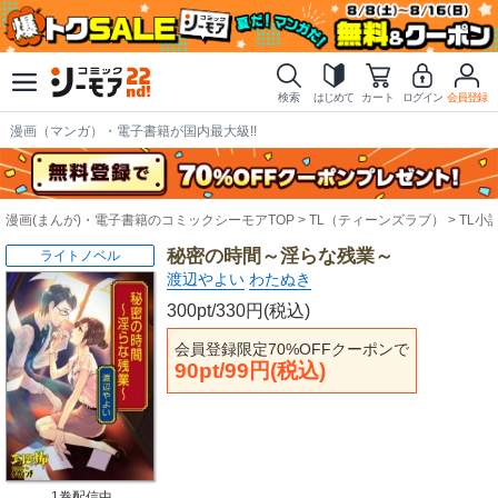
検索
はじめて
カート
ログイン
会員登録
漫画（マンガ）・電子書籍が国内最大級!!
漫画(まんが)・電子書籍のコミックシーモアTOP
TL（ティーンズラブ）
TL小
秘密の時間～淫らな残業～
ライトノベル
渡辺やよい
わたぬき
300pt/330円(税込)
会員登録限定70%OFFクーポンで
90pt/99円(税込)
1巻配信中