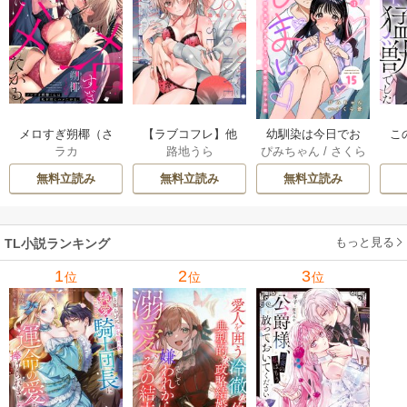
メロすぎ朔椰（さ
【ラブコフレ】他
幼馴染は今日でお
こ
ラカ
路地うら
ぴみちゃん
/
さくら
くや）くんは私を
の男に抱かれるく
しまい 関係激変。
蒼
沼にハメたがる。 1
らいなら －幼馴染
仲良し男子が溺愛
無料立読み
無料立読み
無料立読み
2巻
のこじらせ愛－ 8巻
彼氏になった夜 15
巻
もっと見る
TL小説ランキング
1
2
3
位
位
位