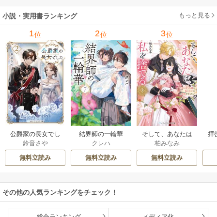
もっと見る
小説・実用書ランキング
1
2
3
位
位
位
公爵家の長女でし
結界師の一輪華
そして、あなたは
拝
鈴音さや
クレハ
柏みなみ
た
私を捨てる
様
無料立読み
無料立読み
無料立読み
その他の人気ランキングをチェック！
総合ランキング
メディア化