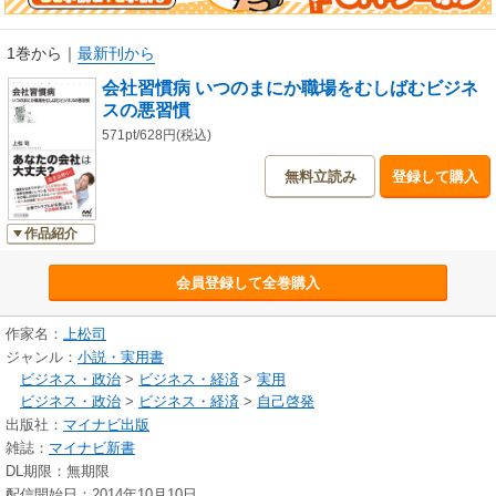
≪会社習慣病の例≫
・課長がはまりやすい「上しか見ない病」
・リーダーが陥りやすい「威圧病」
1巻から
｜
最新刊から
・成果を勘違いしている「居残り症候群」
会社習慣病 いつのまにか職場をむしばむビジネ
・勝負運が弱い人の「出たとこ勝負病」
スの悪習慣
・その場しのぎがエスカレート「誇大報告病」
・エースの持病「お山の大将症候群」
571pt/628円(税込)
・誰の利益にもならない「馴れ合い病」
無料立読み
登録して購入
・人間関係が冷え込む「メール依存症」
・部下が倒れてしまう「指導熱中症」
他多数！
作品紹介
結果を出すチームのリーダーは、この会社習慣病の存在に気づき、対処し
会員登録して全巻購入
ています。つまり、業績を伸ばすも、伸ばさないも、本書に収録した会社
習慣病を克服できるか否かにかかっているのです。さあ、みなさんも、本
書でいつのまにか職場をむしばむビジネスの悪習慣について学び、有効に
作家名：
上松司
対処して、自分が望むビジネスの姿を実現しましょう！
ジャンル：
小説・実用書
ビジネス・政治
>
ビジネス・経済
>
実用
ビジネス・政治
>
ビジネス・経済
>
自己啓発
出版社：
マイナビ出版
雑誌：
マイナビ新書
DL期限：無期限
配信開始日：2014年10月10日