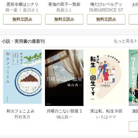
俺だけレベルアッ
悪役令嬢はシナリ
夜伽の双子―贄姫
お
DUBU(REDICE ST
柊一葉
/
藍川さく
島袋ユミ
プな件
オを知らない ～乙
は二人の王子に愛
UDIO)
/
Chugong
/
ら
女ゲームの世界で
される―
無料立読み
無料立読み
無料立読み
h-goon
真実の恋を探しま
す！～
もっと見る
小説・実用書の最新刊
激
和カフェこよみ
月曜のこない部屋 1
実は私、転生９回
野村美月
城山真一
いろはママ
前
五月くんの夏のお
巻
生です マンガ
ー
もてなし 1巻
私の前世物語 1巻