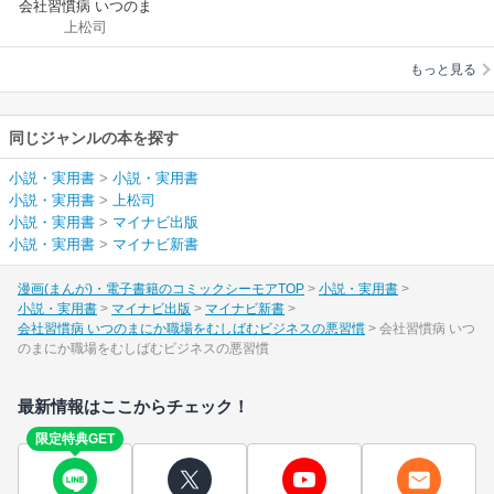
会社習慣病 いつのま
上松司
にか職場をむしばむ
ビジネスの悪習慣
もっと見る
同じジャンルの本を探す
小説・実用書
>
小説・実用書
小説・実用書
>
上松司
小説・実用書
>
マイナビ出版
小説・実用書
>
マイナビ新書
漫画(まんが)・電子書籍のコミックシーモアTOP
小説・実用書
小説・実用書
マイナビ出版
マイナビ新書
会社習慣病 いつのまにか職場をむしばむビジネスの悪習慣
会社習慣病 いつ
のまにか職場をむしばむビジネスの悪習慣
最新情報はここからチェック！
限定特典GET