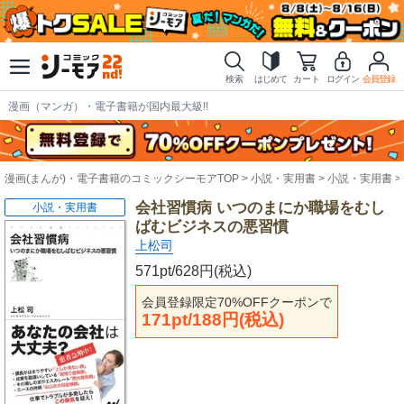
検索
はじめて
カート
ログイン
会員登録
漫画（マンガ）・電子書籍が国内最大級!!
漫画(まんが)・電子書籍のコミックシーモアTOP
小説・実用書
小説・実用書
会社習慣病 いつのまにか職場をむし
小説・実用書
ばむビジネスの悪習慣
上松司
571pt/628円(税込)
会員登録限定70%OFFクーポンで
171pt/188円(税込)