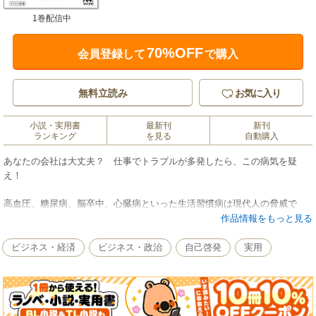
1巻配信中
70%OFF
会員登録して
で購入
無料立読み
お気に入り
小説・実用書
最新刊
新刊
ランキング
を見る
自動購入
あなたの会社は大丈夫？ 仕事でトラブルが多発したら、この病気を疑
え！
高血圧、糖尿病、脳卒中、心臓病といった生活習慣病は現代人の脅威で
す。同じようにビジネスパーソンにとって脅威となるのが「会社習慣病」
作品情報をもっと見る
です。会社習慣病とは、多くの社員がいつのまにか陥ってしまっているビ
ジネスの悪習慣が原因となって、成績不振やトラブルの多発、さらには会
ビジネス・経済
ビジネス・政治
自己啓発
実用
社の業績が低下してしまう恐ろしい病気です。 本書ではこの会社習慣病の
存在に気づき、長年研究してきた著者が、その症状のタイプを明らかに
し、処方箋や予防策を伝授します。