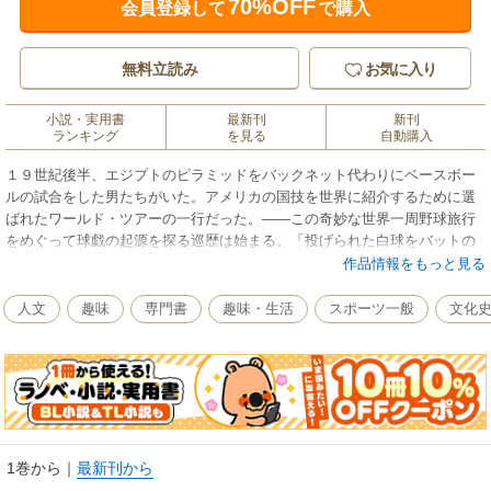
70%OFF
会員登録して
で購入
無料立読み
お気に入り
小説・実用書
最新刊
新刊
ランキング
を見る
自動購入
１９世紀後半、エジプトのピラミッドをバックネット代わりにベースボー
ルの試合をした男たちがいた。アメリカの国技を世界に紹介するために選
ばれたワールド・ツアーの一行だった。――この奇妙な世界一周野球旅行
をめぐって球戯の起源を探る巡歴は始まる。「投げられた白球をバットの
真芯でとらえ、野の涯へと打ち返すときのあのいい知れぬ快感……」。野
作品情報をもっと見る
球をこよなく愛する詩人がベースボールの歴史と冒険、詩的なるものを探
求した、まったく新しい野球論の誕生。
人文
趣味
専門書
趣味・生活
スポーツ一般
文化
1巻から
｜
最新刊から