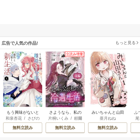
もっと見る
広告で人気の作品!
立読み増量
もう興味がないと
さようなら、私の
みいちゃんと山田
ふ
和泉杏花
/
さびの
片桐いくみ
/
頼爾
亜月ねね
尾
離婚された令嬢の
冷遇生活 ～パーテ
さん
は
ぶち
意外と楽しい新生
ィーで声をかけて
雛
無料立読み
無料立読み
無料立読み
活
きたのがヤバい男
だった件