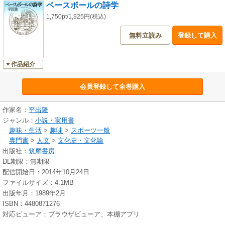
ベースボールの詩学
1,750pt/1,925円(税込)
無料立読み
登録して購入
作品紹介
会員登録して全巻購入
作家名：
平出隆
ジャンル：
小説・実用書
趣味・生活
>
趣味
>
スポーツ一般
専門書
>
人文
>
文化史・文化論
出版社：
筑摩書房
DL期限：無期限
配信開始日：2014年10月24日
ファイルサイズ：4.1MB
出版年月：1989年2月
ISBN：4480871276
対応ビューア：ブラウザビューア、本棚アプリ