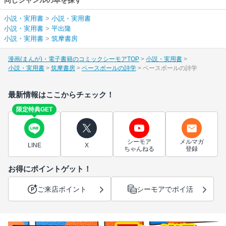
同じジャンルの本を探す
小説・実用書
>
小説・実用書
小説・実用書
>
平出隆
小説・実用書
>
筑摩書房
漫画(まんが)・電子書籍のコミックシーモアTOP
小説・実用書
小説・実用書
筑摩書房
ベースボールの詩学
ベースボールの詩学
最新情報はここからチェック！
限定特典GET
シーモア
メルマガ
LINE
X
ちゃんねる
登録
お得にポイントゲット！
ご来店ポイント
シーモアでポイ活