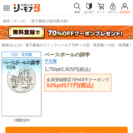
検索
はじめて
カート
ログイン
会員登録
漫画（マンガ）・電子書籍が国内最大級!!
漫画(まんが)・電子書籍のコミックシーモアTOP
小説・実用書
小説・実用書
ベースボールの詩学
小説・実用書
平出隆
1,750pt/1,925円(税込)
会員登録限定70%OFFクーポンで
525pt/577円(税込)
1巻配信中