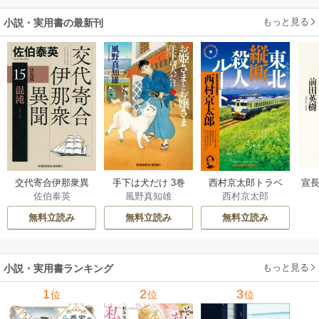
もっと見る
小説・実用書の最新刊
交代寄合伊那衆異
手下は犬だけ 3巻
西村京太郎トラベ
宣長
佐伯泰英
風野真知雄
西村京太郎
聞 15巻
ルミステリー・セ
レクション 2巻
無料立読み
無料立読み
無料立読み
もっと見る
小説・実用書ランキング
1
2
3
位
位
位