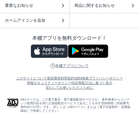
重要なお知らせ
商品に関するお知らせ
ホームアイコンを追加
本棚アプリを無料ダウンロード！
本棚アプリについて
このサイトについて
推奨環境
利用規約
ISBN検索
プライバシーポリシー
情報セキュリティーポリシー
特定商取引法に基づく表示
安心してお使いいただくために
ABJマークは、この電子書店・電子書籍配信サービスが、 著作権者からコンテ
ンツ使用許諾を得た正規版配信サービスであることを示す登録商標（登録番号
第6091713号）です。 詳しくは［ABJマーク］または［電子出版制作・流通協
議会］で検索してください。
(C)NTTソルマーレ