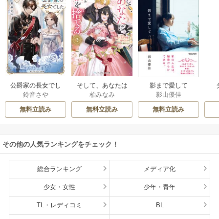
公爵家の長女でし
そして、あなたは
影まで愛して
鈴音さや
柏みなみ
影山優佳
た
私を捨てる
無料立読み
無料立読み
無料立読み
その他の人気ランキングをチェック！
総合ランキング
メディア化
少女・女性
少年・青年
TL・レディコミ
BL