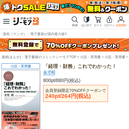
検索
はじめて
カート
ログイン
会員登録
漫画（マンガ）・電子書籍が国内最大級!!
漫画(まんが)・電子書籍のコミックシーモアTOP
小説・実用書
小説・実用書
「経理・財務」これでわかった！
小説・実用書
金児昭
800pt/880円(税込)
会員登録限定70%OFFクーポンで
240pt/264円(税込)