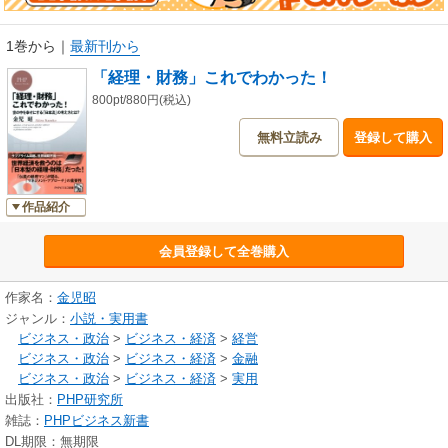
1巻から
｜
最新刊から
「経理・財務」これでわかった！
800pt/880円(税込)
無料立読み
登録して購入
作品紹介
会員登録して全巻購入
作家名：
金児昭
ジャンル：
小説・実用書
ビジネス・政治
>
ビジネス・経済
>
経営
ビジネス・政治
>
ビジネス・経済
>
金融
ビジネス・政治
>
ビジネス・経済
>
実用
出版社：
PHP研究所
雑誌：
PHPビジネス新書
DL期限：無期限