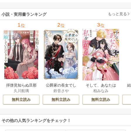
みる視覚の革命 1巻
もっと見る
小説・実用書ランキング
1
2
3
位
位
位
拝啓見知らぬ旦那
公爵家の長女でし
そして、あなたは
久川航璃
鈴音さや
柏みなみ
様、離婚していた
た
私を捨てる
だきます
無料立読み
無料立読み
無料立読み
その他の人気ランキングをチェック！