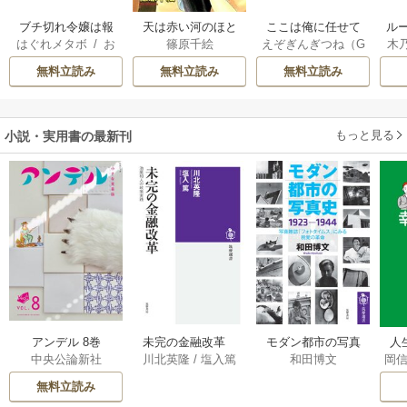
ブチ切れ令嬢は報
天は赤い河のほと
ここは俺に任せて
ル
はぐれメタボ
/
お
篠原千絵
えぞぎんぎつね（G
木
復を誓いました。
り
先に行けと言って
令
おのいも
/
昌未
Aノベル／SBクリ
透
から10年がたった
自
無料立読み
無料立読み
無料立読み
エイティブ刊）
/
ら伝説になってい
阿倍野ちゃこ
/
De
た。
eCHA
もっと見る
小説・実用書の最新刊
アンデル 8巻
未完の金融改革
モダン都市の写真
人
中央公論新社
川北英隆
/
塩入篤
和田博文
岡
――池尾和人の政
史 1923－1944
教
策実践 1巻
――写真雑誌「フ
の
無料立読み
ォトタイムス」に