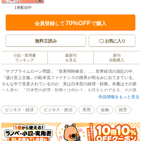
1巻配信中
70%OFF
会員登録して
で購入
無料立読み
お気に入り
小説・実用書
最新刊
新刊
ランキング
を見る
自動購入
「サブプライムローン問題」「世界同時株安」……世界経済の混乱の中、
「儲け至上主義」の欧米流ファイナンスの限界が明るみに出てきている。
そんな中で見直されているのが、実は日本型の経理・財務。本書はその第
一人者が、「日本型の経理・財務とは何か？」を語るものである。その基
本的な考え方や特徴はもちろん、決算書の読み方や税務などの実務知識も
作品情報をもっと見る
網羅。ベテラン経理・財務マンにも、初心者にも役立つ内容になってい
る。また、最近の経済・金融問題の本質を掴むための情報も満載だ。「日
ビジネス・経済
ビジネス・政治
実用
金融
経営
本型の経理・財務」が、世界経済を救うワクチンになる！