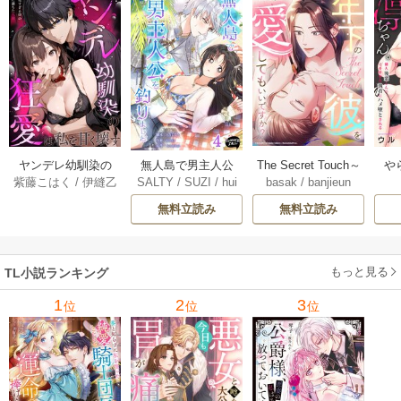
ヤンデレ幼馴染の
無人島で男主人公
The Secret Touch～
や
紫藤こはく
/
伊縫乙
SALTY
/
SUZI
/
hui
basak
/
banjieun
狂愛は私を甘く壊
を釣りました 4巻
年下の彼を愛して
俺
nttat
す ～愛が重すぎる
もいいですか？～
隣
無料立読み
無料立読み
彼の執着に満ちた
【タテヨミ】 27巻
キ
花園～【タテヨ
メ
ミ】 15巻
もっと見る
TL小説ランキング
1
2
3
位
位
位