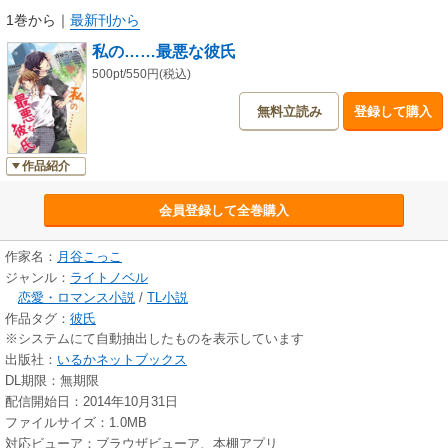
1巻から
｜
最新刊から
私の……最悪な彼氏
500pt/550円(税込)
無料立読み
登録して購入
作品紹介
会員登録して全巻購入
作家名：
月谷こっこ
ジャンル：
ライトノベル
恋愛・ロマンス小説
/
TL小説
作品タグ：
彼氏
※システムにて自動抽出したものを表示しています
出版社：
いるかネットブックス
DL期限：無期限
配信開始日：2014年10月31日
ファイルサイズ：1.0MB
対応ビューア：ブラウザビューア、本棚アプリ