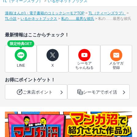
TL（ティーンズラブ）
>
いるかネットブックス
漫画(まんが)・電子書籍のコミックシーモアTOP
TL（ティーンズラブ）
TL小説
いるかネットブックス
私の……最悪な彼氏
私の……最悪な彼氏
最新情報はここからチェック！
限定特典GET
シーモア
メルマガ
LINE
X
ちゃんねる
登録
お得にポイントゲット！
ご来店ポイント
シーモアでポイ活