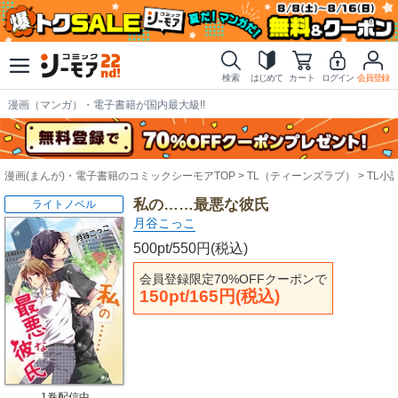
検索
はじめて
カート
ログイン
会員登録
漫画（マンガ）・電子書籍が国内最大級!!
漫画(まんが)・電子書籍のコミックシーモアTOP
TL（ティーンズラブ）
TL小
私の……最悪な彼氏
ライトノベル
月谷こっこ
500pt/550円(税込)
会員登録限定70%OFFクーポンで
150pt/165円(税込)
1巻配信中