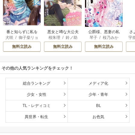
番と知らずに私を
悪女と噂な大公夫
さ
公爵様、悪妻の私
犬咲
/
御子柴リョ
桜朱理
/
鈴ノ助
宇
琴子
/
桜乃みか
買った純愛こじら
人は今日も胃が痛
者
はもう放っておい
ウ
せ騎士団長に運命
い～政略結婚の先
別
てください
無料立読み
無料立読み
無料立読み
の愛を捧げられま
には夫の激重愛が
う
した！
待っていました～
その他の人気ランキングをチェック！
総合ランキング
メディア化
少女・女性
少年・青年
TL・レディコミ
BL
異世界・転生
お色気