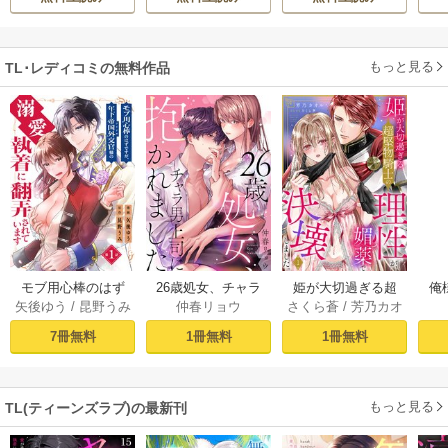
生活を満喫する
陛
もっと見る
TL･レディコミの無料作品
モブ用心棒のはず
26歳処女、チャラ
姫が大切過ぎる超
俺
矢後ゆう
/
昆野うみ
仲春リョウ
さくら蒼
/
芳乃カオ
ですが、年下帝国
男上司に抱かれま
堅物騎士の理性
結
ル
外交官（アイド
した【電子単行本
が、媚薬で決壊し
旦
7冊無料
1冊無料
1冊無料
ル）様の執着（溺
版おまけ付き】 1巻
ました。 1巻
す!
愛）に翻弄されて
います【単話版】 1
もっと見る
TL(ティーンズラブ)の最新刊
話