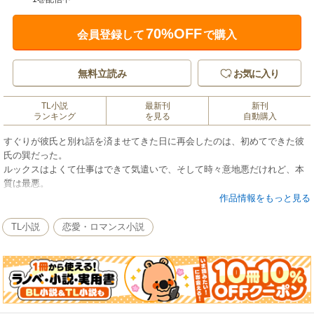
70%OFF
会員登録して
で購入
無料立読み
お気に入り
TL小説
最新刊
新刊
ランキング
を見る
自動購入
すぐりが彼氏と別れ話を済ませてきた日に再会したのは、初めてできた彼
氏の巽だった。
ルックスはよくて仕事はできて気遣いで、そして時々意地悪だけれど、本
質は最悪。
こんな最悪な彼氏の事なんて忘れてしまいたいのに、いつまで経っても忘
作品情報をもっと見る
れられない自分は女々しいの？
TL小説
恋愛・ロマンス小説