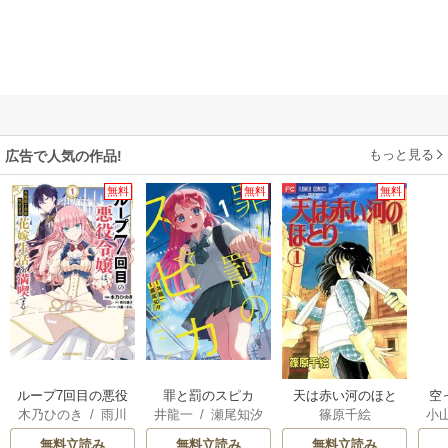
もっと見る
広告で人気の作品!
無料
無料
無料
ループ7回目の悪役
罪と罰のスピカ
天は赤い河のほと
空
木乃ひのき
/
雨川
井龍一
/
瀬尾知汐
篠原千絵
小
令嬢は、元敵国で
り
透子
/
八美☆わん
自由気ままな花嫁
が
無料立読み
無料立読み
無料立読み