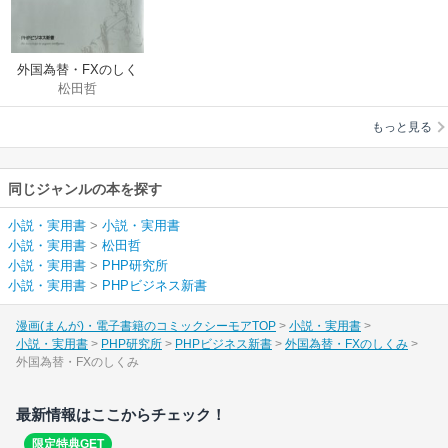
外国為替・FXのしく
松田哲
み
もっと見る
同じジャンルの本を探す
小説・実用書
>
小説・実用書
小説・実用書
>
松田哲
小説・実用書
>
PHP研究所
小説・実用書
>
PHPビジネス新書
漫画(まんが)・電子書籍のコミックシーモアTOP
小説・実用書
小説・実用書
PHP研究所
PHPビジネス新書
外国為替・FXのしくみ
外国為替・FXのしくみ
最新情報はここからチェック！
限定特典GET