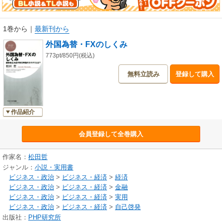
1巻から
｜
最新刊から
外国為替・FXのしくみ
773pt/850円(税込)
無料立読み
登録して購入
作品紹介
会員登録して全巻購入
作家名：
松田哲
ジャンル：
小説・実用書
ビジネス・政治
>
ビジネス・経済
>
経済
ビジネス・政治
>
ビジネス・経済
>
金融
ビジネス・政治
>
ビジネス・経済
>
実用
ビジネス・政治
>
ビジネス・経済
>
自己啓発
出版社：
PHP研究所