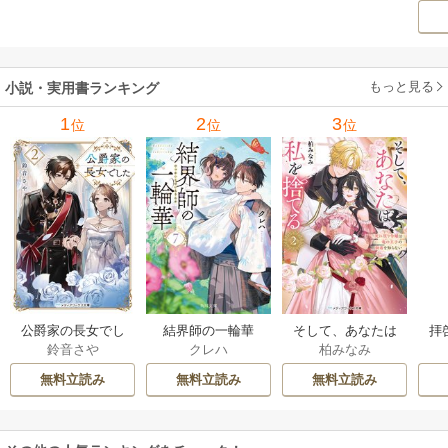
ー
もてなし 1巻
私の前世物語 1巻
もっと見る
小説・実用書ランキング
1
2
3
位
位
位
公爵家の長女でし
結界師の一輪華
そして、あなたは
拝
鈴音さや
クレハ
柏みなみ
た
私を捨てる
様
無料立読み
無料立読み
無料立読み