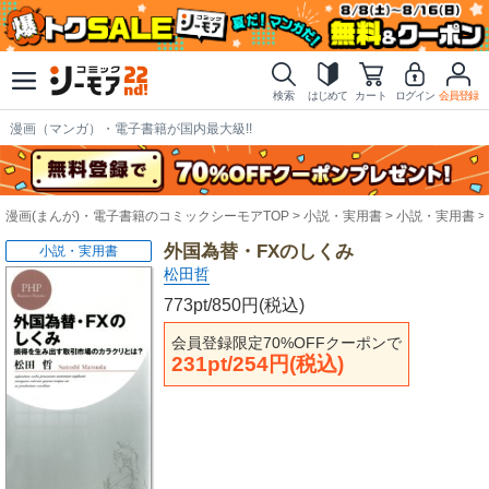
検索
はじめて
カート
ログイン
会員登録
漫画（マンガ）・電子書籍が国内最大級!!
漫画(まんが)・電子書籍のコミックシーモアTOP
小説・実用書
小説・実用書
外国為替・FXのしくみ
小説・実用書
松田哲
773pt/850円(税込)
会員登録限定70%OFFクーポンで
231pt/254円(税込)