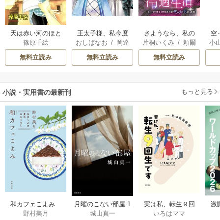
天は赤い河のほと
王太子様、私今度
さようなら、私の
空
篠原千絵
おしばなお
/
岡達
片桐いくみ
/
頼爾
小
り
こそあなたに殺さ
冷遇生活 ～パーテ
英茉
/
先崎真琴
れたくないんで
ィーで声をかけて
が
無料立読み
無料立読み
無料立読み
す！ ～聖女に嵌め
きたのがヤバい男
陛
られた貧乏令嬢、
だった件
二度目は串刺し回
もっと見る
小説・実用書の最新刊
避します！～
激
和カフェこよみ
月曜のこない部屋 1
実は私、転生９回
野村美月
城山真一
いろはママ
前
五月くんの夏のお
巻
生です マンガ