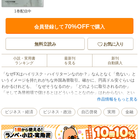
1巻配信中
70%OFF
会員登録して
で購入
無料立読み
お気に入り
小説・実用書
最新刊
新刊
ランキング
を見る
自動購入
「なぜFXはハイリスク・ハイリターンなのか？」なんとなく「危ない」と
いうイメージを持たれがちな外国為替取引。確かに、円高ドル安ぐらいは
わかるけれども、「なぜそうなるのか」「どのように取引されるのか」
「そして為替相場で儲けるとはどういうことなのか」はわからない、とい
う人も多いはずである。そんな疑問をスッキリ解決するのが本書。取引の
作品情報をもっと見る
ルールから市場介入、相場の読み方までを丁寧に解説する。外国為替取引
に参加する人はもちろん、世界の経済をより深く知る上でもためになる一
ビジネス・経済
ビジネス・政治
自己啓発
実用
金融
冊である。