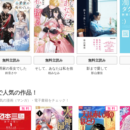
s
無料立読み
無料立読み
無料立読み
爵家の長女でした
そして、あなたは私を捨
影まで愛して
鈴音さや
柏みなみ
影山優佳
てる
で人気の作品！
気の漫画（マンガ）・電子書籍をチェック！
無料
無料