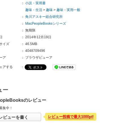
：
小説・実用書
趣味・生活
>
趣味
>
趣味・実用一般
：
角川アスキー総合研究所
：
MacPeopleBooksシリーズ
：
無期限
日
：
2014年12月19日
サイズ
：
46.5MB
：
4048709496
ーア
：
ブラウザビューア
ェアする
：
ュー
eopleBooksのレビュー
募集中！
レビュー投稿で最大1000pt!
レビューを書く