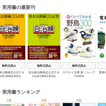
・実用書の最新刊
s
無料立読み
無料立読み
無料立読み
体法務検定公式テキ
自治体法務検定公式テキ
ヤマケイ文庫 新 くらべて
電車
治体法務検定委員会
自治体法務検定委員会
叶内拓哉
 政策法務編 ２０
スト 基本法務編 ２０
わかる野鳥300 1巻
６年度検定対応 1巻
２６年度検定対応 1巻
・実用書ランキング
1位
2位
3位