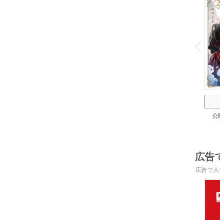
o
v
P
r
e
i
u
公
広告
広告で人