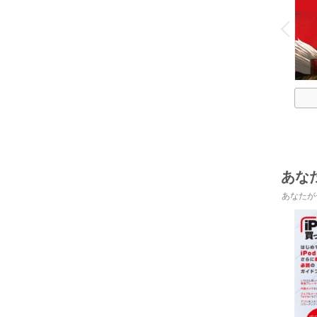
o
v
P
r
e
i
u
あな
あなたが