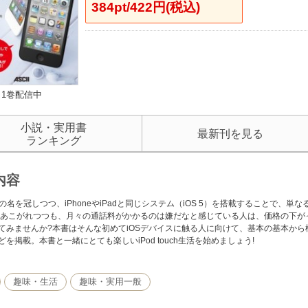
384pt/422円(税込)
1巻配信中
小説・実用書
最新刊を見る
ランキング
内容
」の名を冠しつつ、iPhoneやiPadと同じシステム（iOS 5）を搭載することで、単なる
neにあこがれつつも、月々の通話料がかかるのは嫌だなと感じている人は、価格の下がったこ
てみませんか?本書はそんな初めてiOSデバイスに触る人に向けて、基本の基本か
どを掲載。本書と一緒にとても楽しいiPod touch生活を始めましょう!
趣味・生活
趣味・実用一般