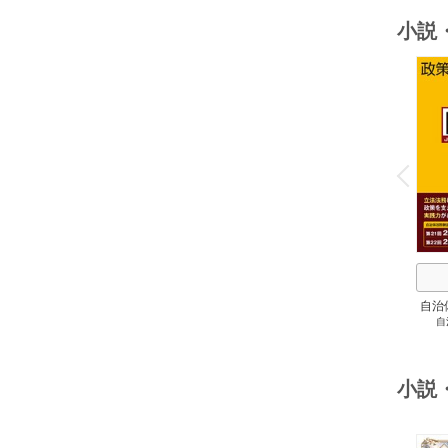
小説
o
v
P
r
e
i
u
自治
自
スト
２
小説