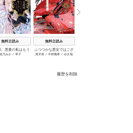
N
x
e
t
無料立読み
無料立読み
無料立読み
様、悪妻の私はもう
ふつつかな悪女ではござ
みいちゃんと山田さん
ミス
桜乃みか
/
琴子
尾羊英
/
中村颯希
/
ゆき哉
亜月ねね
ておいてください
いますが ～雛宮蝶鼠とり
かえ伝～
履歴を削除