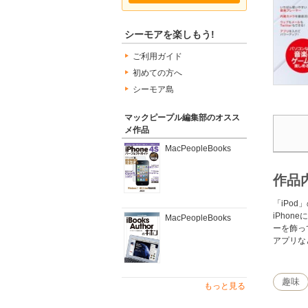
シーモアを楽しもう!
ご利用ガイド
初めての方へ
シーモア島
マックピープル編集部のオスス
メ作品
MacPeopleBooks
作品
「iPod
iPho
MacPeopleBooks
ーを飾っ
アプリな
趣味
もっと見る