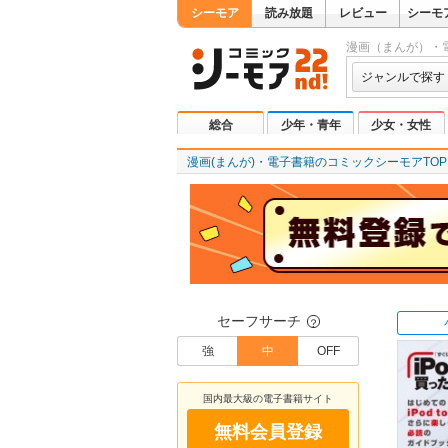
シーモア
読み放題
レビュー
シーモ
漫画（まんが）・
ジャンルで探す
総合
少年・青年
少女・女性
漫画(まんが)・電子書籍のコミックシーモアTOP
セーフサーチ
？
強
中
OFF
国内最大級の電子書籍サイト
無料会員登録