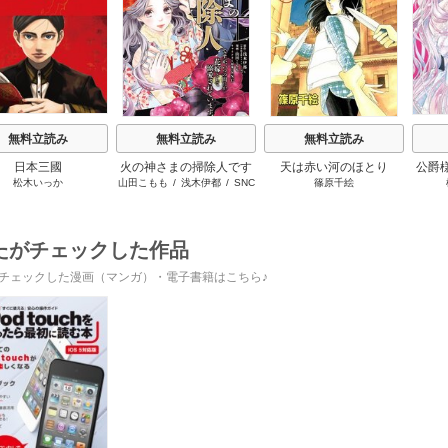
s
無料立読み
無料立読み
無料立読み
日本三國
火の神さまの掃除人です
天は赤い河のほとり
公爵
松木いっか
山田こもも
/
浅木伊都
/
SNC
篠原千絵
が、いつの間にか花嫁と
放っ
して溺愛されています
たがチェックした作品
チェックした漫画（マンガ）・電子書籍はこちら♪