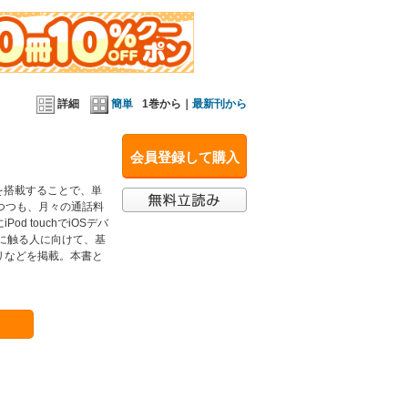
詳細
簡単
1巻から｜
最新刊から
会員登録して購入
5）を搭載することで、単
がれつつも、月々の通話料
 touchでiOSデバ
スに触る人に向けて、基
リなどを掲載。本書と