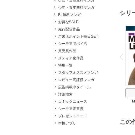
少女・女性無料マンガ
少年・青年無料マンガ
シリ
BL無料マンガ
お得なSALE
先行配信作品
ご来店ポイント毎日GET
シーモアでポイ活
o
賞受賞作品
v
P
r
e
i
u
メディア化作品
特集一覧
スタッフオススメマンガ
レビュー高評価マンガ
広告掲載中タイトル
詳細検索
M
コミックニュース
シーモア図書券
プレゼントコード
この
本棚アプリ