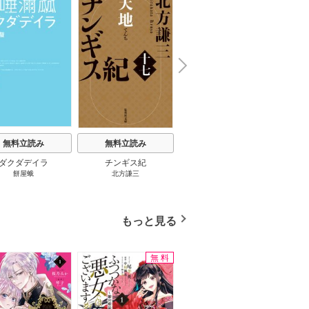
楽園３０ 1巻
N
x
e
t
無料立読み
無料立読み
無料立読み
ダクダデイラ
チンギス紀
東京バンドワゴン
B-PR
餅屋蛾
北方謙三
小路幸也
Ｂ
ジャラ
ディ 
ブック
もっと見る
無料
値下げ