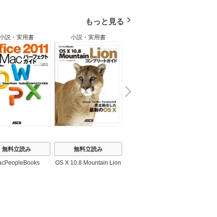
もっと見る
小説・実用書
小説・実用書
小説・実用書
N
x
e
t
無料立読み
無料立読み
無料立読み
cPeopleBooks
OS X 10.8 Mountain Lion
MacPeopleBooks
Ma
コンプリートガイド