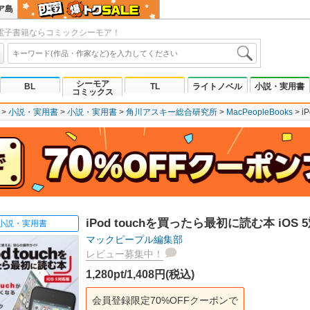
ア島
電子書籍ならコミックシーモア！
シーモア
BL
TL
ライトノベル
小説・実用書
コミックス
小説・実用書
小説・実用書
角川アスキー総合研究所
MacPeopleBooks
i
iPod touchを買ったら最初に読む本 iOS 
小説・実用書
マックピープル編集部
レビュー募集中！
1,280pt/1,408円(税込)
会員登録限定70%OFFクーポンで