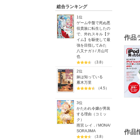
総合ランキング
1位
ゲーム中盤で死ぬ悪
役貴族に転生したの
で、外れスキル【テ
作品
イム】を駆使して最
強を目指してみた
八又ナガト
/
月山可
也
（3.8）
2位
妹は知っている
雁木万里
（4.5）
3位
かたわれ令嬢が男装
する理由（コミッ
ク）
雨宮 レイ．
/
MONA
/
作品
SORAJIMA
（3.8）