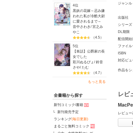
ジャンル
4位
黒妖の花嫁～忌み嫌
われた私が冷酷大尉
出版社
に愛されるまで～
シリーズ
音中さわき
/
宮之み
DL期限
やこ
（4.5）
配信開始
5位
ファイル
【単話】公爵家の長
ISBN
女でした
対応ビュ
彩川ぬるぴょ
/
鈴音
さや
/
たむ
作品をシ
（4.7）
もっと見る
レビ
全書籍から探す
MacP
新刊コミック/書籍
新刊発売予定
レビュー
ランキング
(毎日更新)
まるごと無料コミック