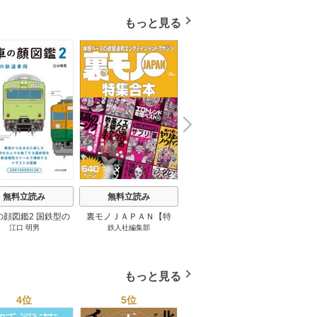
もっと見る
N
x
e
t
無料立読み
無料立読み
無料立読み
の顔図鑑2 国鉄型の
裏モノＪＡＰＡＮ【特
パナソニック コネクト
日本の
江口 明男
鉄人社編集部
上阪徹
鉄道車両 1巻
集】★超ボリューム版６
大企業をいかに変えるか
20
４０ページ★１２冊★全
1巻
国４７都道府県を代表す
る最高のフーゾク★エロ
もっと見る
トレンド年間ベスト★お
っさん５０人の体験から
4位
5位
6位
学ぶ★夢のようなエロい