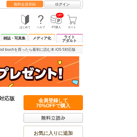
無料会員登録
ログイン
UP!
はじめて
ヘルプ
PT購入
カート
ライト
雑誌・写真集
メディア化
アダルト
Pod touchを買ったら最初に読む本 iOS 5対応版
5対応版
会員登録して
70%OFFで購入
お気に入りに追加