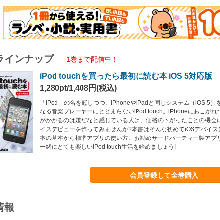
ラインナップ
1巻まで配信中！
iPod touchを買ったら最初に読む本 iOS 5対応版
1,280pt/1,408円(税込)
「iPod」の名を冠しつつ、iPhoneやiPadと同じシステム（iOS 
なる音楽プレーヤーにとどまらないiPod touch。iPhoneにあこ
がかかるのは嫌だなと感じている人は、価格の下がったことの機会にiPod
イスデビューを飾ってみませんか?本書はそんな初めてiOSデバイ
本の基本から標準アプリの使い方、お勧めサードパーティー製アプ
一緒にとても楽しいiPod touch生活を始めましょう!
会員登録して全巻購入
情報