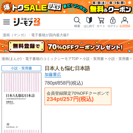
検索
はじめて
カート
ログイン
会員登録
漫画（マンガ）・電子書籍が国内最大級!!
漫画(まんが)・電子書籍のコミックシーモアTOP
小説・実用書
小説・実用書
日本人も悩む日本語
小説・実用書
加藤重広
780pt/858円(税込)
会員登録限定70%OFFクーポンで
234pt/257円(税込)