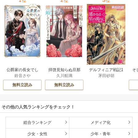
位
位
位
公爵家の長女でし
拝啓見知らぬ旦那
そ
デルフィニア戦記1
鈴音さや
久川航璃
茅田砂胡
た
様、離婚していた
だきます
無料立読み
無料立読み
その他の人気ランキングをチェック！
総合ランキング
メディア化
少女・女性
少年・青年