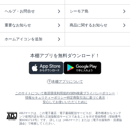
ヘルプ・お問合せ
シーモア島
重要なお知らせ
商品に関するお知らせ
ホームアイコンを追加
本棚アプリを無料ダウンロード！
本棚アプリについて
このサイトについて
推奨環境
利用規約
ISBN検索
プライバシーポリシー
情報セキュリティーポリシー
特定商取引法に基づく表示
安心してお使いいただくために
ABJマークは、この電子書店・電子書籍配信サービスが、 著作権者からコンテ
ンツ使用許諾を得た正規版配信サービスであることを示す登録商標（登録番号
第6091713号）です。 詳しくは［ABJマーク］または［電子出版制作・流通協
議会］で検索してください。