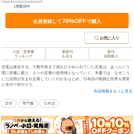
1巻配信中
70%OFF
会員登録して
で購入
お気に入り
小説・実用書
最新刊
新刊
ランキング
を見る
自動購入
言葉は進化する。十数年前まで眉をひそめられていた言葉は、あっという
間に辞書に載り、人々の定番の使用例となっていく。本書では、なぜこう
した誤用が生まれ定着していくのかをはじめ、日本語の複雑な世界を豊富
な事例で解読する。
作品情報をもっと見る
語学
専門書
日本語