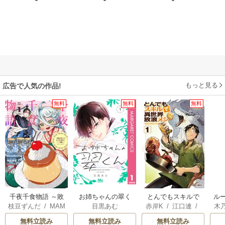
もっと見る
広告で人気の作品!
無料
無料
無料
千夜千食物語 ～敗
お姉ちゃんの翠く
とんでもスキルで
ル
枝豆ずんだ
/
MAM
目黒あむ
赤岸K
/
江口連
/
木
国の姫ですが氷の
ん
異世界放浪メシ
令
AKOTO
/
鴉羽凛燈
雅
透
皇子殿下がどうも
自
無料立読み
無料立読み
無料立読み