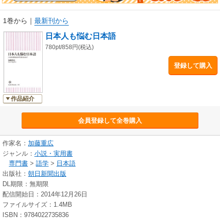
1巻から
｜
最新刊から
日本人も悩む日本語
780pt/858円(税込)
登録して購入
作品紹介
会員登録して全巻購入
作家名：
加藤重広
ジャンル：
小説・実用書
専門書
>
語学
>
日本語
出版社：
朝日新聞出版
DL期限：無期限
配信開始日：2014年12月26日
ファイルサイズ：1.4MB
ISBN：9784022735836