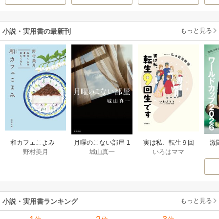
溺愛してくれてい
ます～
もっと見る
小説・実用書の最新刊
激
和カフェこよみ
月曜のこない部屋 1
実は私、転生９回
野村美月
城山真一
いろはママ
前
五月くんの夏のお
巻
生です マンガ
ー
もてなし 1巻
私の前世物語 1巻
もっと見る
小説・実用書ランキング
1
2
3