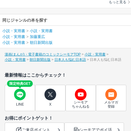
もっと見る
同じジャンルの本を探す
小説・実用書
>
小説・実用書
小説・実用書
>
加藤重広
小説・実用書
>
朝日新聞出版
漫画(まんが)・電子書籍のコミックシーモアTOP
小説・実用書
小説・実用書
朝日新聞出版
日本人も悩む日本語
日本人も悩む日本語
最新情報はここからチェック！
限定特典GET
シーモア
メルマガ
LINE
X
ちゃんねる
登録
お得にポイントゲット！
ご来店ポイント
シーモアでポイ活