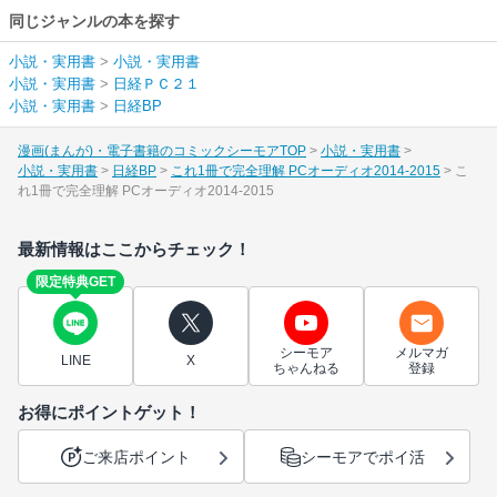
同じジャンルの本を探す
小説・実用書
>
小説・実用書
小説・実用書
>
日経ＰＣ２１
小説・実用書
>
日経BP
漫画(まんが)・電子書籍のコミックシーモアTOP
小説・実用書
小説・実用書
日経BP
これ1冊で完全理解 PCオーディオ2014-2015
こ
れ1冊で完全理解 PCオーディオ2014-2015
最新情報はここからチェック！
限定特典GET
シーモア
メルマガ
LINE
X
ちゃんねる
登録
お得にポイントゲット！
ご来店ポイント
シーモアでポイ活