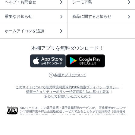
ヘルプ・お問合せ
シーモア島
重要なお知らせ
商品に関するお知らせ
ホームアイコンを追加
本棚アプリを無料ダウンロード！
本棚アプリについて
このサイトについて
推奨環境
利用規約
ISBN検索
プライバシーポリシー
情報セキュリティーポリシー
特定商取引法に基づく表示
安心してお使いいただくために
ABJマークは、この電子書店・電子書籍配信サービスが、 著作権者からコンテ
ンツ使用許諾を得た正規版配信サービスであることを示す登録商標（登録番号
第6091713号）です。 詳しくは［ABJマーク］または［電子出版制作・流通協
議会］で検索してください。
(C)NTTソルマーレ