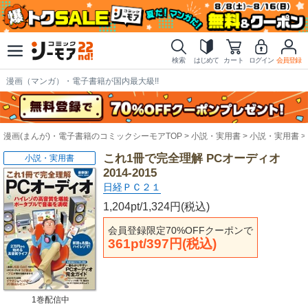
検索
はじめて
カート
ログイン
会員登録
漫画（マンガ）・電子書籍が国内最大級!!
漫画(まんが)・電子書籍のコミックシーモアTOP
小説・実用書
小説・実用書
これ1冊で完全理解 PCオーディオ
小説・実用書
2014-2015
日経ＰＣ２１
1,204pt/1,324円(税込)
会員登録限定70%OFFクーポンで
361pt/397円(税込)
1巻配信中