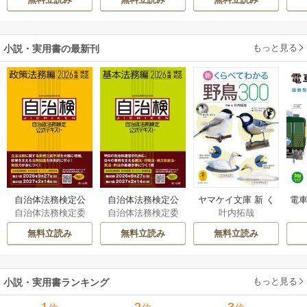
もっと見る
小説・実用書の最新刊
自治体法務検定公
自治体法務検定公
ヤマケイ文庫 新 く
電車
自治体法務検定委
自治体法務検定委
叶内拓哉
式テキスト 政策
式テキスト 基本
らべてわかる野鳥3
型
員会
員会
法務編 ２０２６
法務編 ２０２６
00 1巻
無料立読み
無料立読み
無料立読み
年度検定対応 1巻
年度検定対応 1巻
もっと見る
小説・実用書ランキング
1
2
3