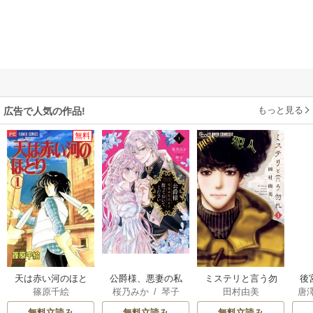
もっと見る
広告で人気の作品!
無料
天は赤い河のほと
公爵様、悪妻の私
ミステリと言う勿
後
篠原千絵
桜乃みか
/
琴子
田村由美
唐
り
はもう放っておい
れ
は
てください
無料立読み
無料立読み
無料立読み