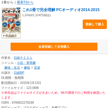
本誌には日経PC21のノウハウを投入し、これまでのPCオーディオ誌に
1巻から
｜
最新刊から
はなかった丁寧な図版で、ややこしいPCオーディオの世界を分かりやすく
これ1冊で完全理解 PCオーディオ2014-2015
解説します。
1,204pt/1,324円(税込)
登録して購入
作品紹介
会員登録して全巻購入
作家名：
日経ＰＣ２１
ジャンル：
小説・実用書
趣味・生活
>
趣味
>
音楽
出版社：
日経BP
DL期限：無期限
配信開始日：2015年2月13日
ファイルサイズ：123.0MB
※本作品はファイルサイズが大きいため、Wi-Fi環境でのご利用を推奨いた
します。
ISBN：9784822278199
対応ビューア：ブラウザビューア、本棚アプリ