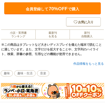
70%OFF
会員登録して
で購入
お気に入り
小説・実用書
最新刊
新刊
ランキング
を見る
自動購入
※この商品はタブレットなど大きいディスプレイを備えた端末で読むこと
に適しています。また、文字だけを拡大することや、文字列のハイライ
ト、検索、辞書の参照、引用などの機能が使用できません。
CDを超える音質が話題のハイレゾ音源の聴き方はもちろん、若者に人気の
作品情報をもっと見る
ポータブルオーディオの活用法、先進の操作性を実現するネットワークオ
ーディオなど、最新の話題を満載しました。
趣味
趣味・生活
音楽
「PCオーディオに興味を持ちながら、何となく難しそう」と思っている
パソコンユーザーにも、「ハイレゾ」というキーワードに惹かれて広がり
つつあるPCオーディオファンの方々にも、一番わかりやすく、ハイレゾの
高音質を堪能できる一冊です。