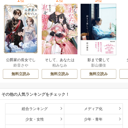
位
位
位
公爵家の長女でし
そして、あなたは
影まで愛して
鈴音さや
柏みなみ
影山優佳
た
私を捨てる
無料立読み
無料立読み
無料立読み
その他の人気ランキングをチェック！
総合ランキング
メディア化
少女・女性
少年・青年