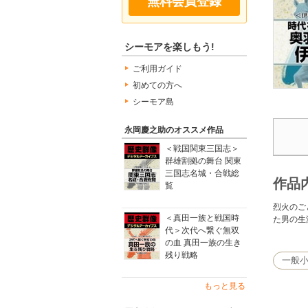
無料会員登録
シーモアを楽しもう!
ご利用ガイド
初めての方へ
シーモア島
永岡慶之助のオススメ作品
＜戦国関東三国志＞
群雄割拠の舞台 関東
三国志名城・合戦総
作品
覧
烈火のご
＜真田一族と戦国時
た男の生
代＞次代へ繋ぐ無双
の血 真田一族の生き
残り戦略
一般
もっと見る