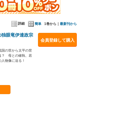
詳細
簡単
1巻から｜
最新刊から
の独眼竜伊達政宗
会員登録して購入
戦国の世から太平の世
は？ 母との確執、若
の人物像に迫る！