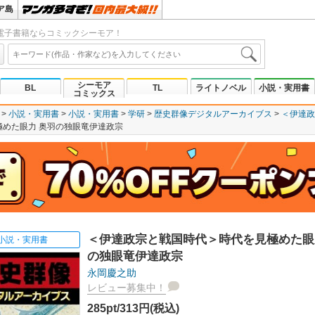
ア島
電子書籍ならコミックシーモア！
シーモア
BL
TL
ライトノベル
小説・実用書
コミックス
小説・実用書
小説・実用書
学研
歴史群像デジタルアーカイブス
＜伊達政
めた眼力 奥羽の独眼竜伊達政宗
＜伊達政宗と戦国時代＞時代を見極めた眼
小説・実用書
の独眼竜伊達政宗
永岡慶之助
レビュー募集中！
285pt/313円(税込)