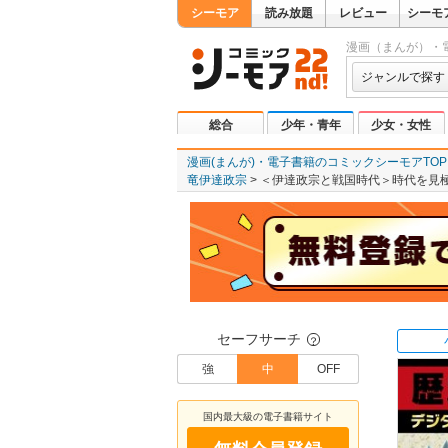
シーモア
読み放題
レビュー
シーモ
漫画（まんが）・
ジャンルで探す
総合
少年・青年
少女・女性
漫画(まんが)・電子書籍のコミックシーモアTOP
竜伊達政宗
＜伊達政宗と戦国時代＞時代を見極
セーフサーチ
？
強
中
OFF
国内最大級の電子書籍サイト