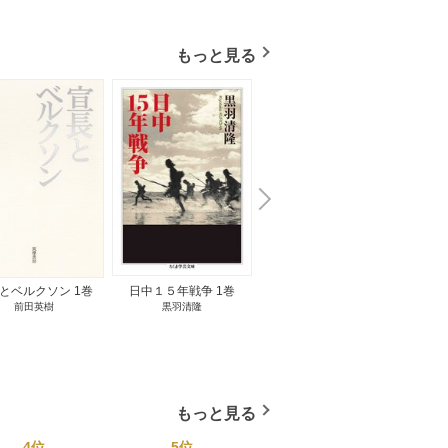
もっと見る
N
x
e
t
とベルクソン 1巻
日中１５年戦争 1巻
無料立読み
前田英樹
黒羽清隆
向島物語 1巻
便り屋
小杉健治
もっと見る
4位
5位
6位