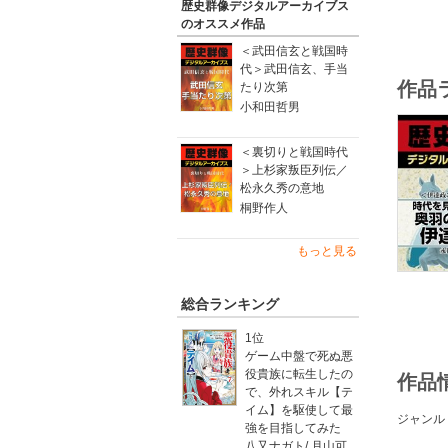
歴史群像デジタルアーカイブス
のオススメ作品
＜武田信玄と戦国時
代＞武田信玄、手当
作品
たり次第
小和田哲男
＜裏切りと戦国時代
＞上杉家叛臣列伝／
松永久秀の意地
桐野作人
もっと見る
総合ランキング
1位
ゲーム中盤で死ぬ悪
役貴族に転生したの
作品
で、外れスキル【テ
イム】を駆使して最
ジャンル
強を目指してみた
八又ナガト
/
月山可