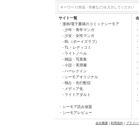
サイト一覧
漫画/電子書籍のコミックシーモア
少年・青年マンガ
少女・女性マンガ
BL（ボーイズラブ）
TL・レディコミ
ライトノベル
雑誌・写真集
小説・実用書
ハーレクイン
シーモアオリジナル
独占・先行配信
メディア化
ライトアダルト
シーモア読み放題
シーモアレビュー
会社概要
|
利用規約
|
プライバ