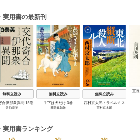
・実用書の最新刊
s
宣長
無料立読み
無料立読み
無料立読み
寄合伊那衆異聞 15巻
手下は犬だけ 3巻
西村京太郎トラベルミス
佐伯泰英
風野真知雄
西村京太郎
テリー・セレクション 2
巻
・実用書ランキング
1位
2位
3位