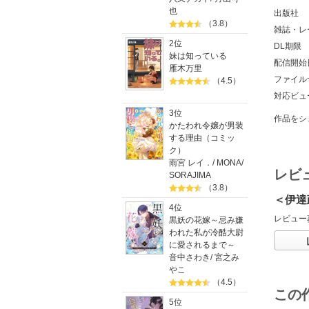
也
出版社
（3.8）
雑誌・レ
2位
DL期限
妹は知っている
配信開始
雁木万里
ファイル
（4.5）
対応ビュ
3位
作品をシ
かたわれ令嬢が男装
する理由（コミッ
ク）
雨宮 レイ．
/
MONA
/
レビ
SORAJIMA
（3.8）
＜伊達
4位
レビュー
黒妖の花嫁～忌み嫌
われた私が冷酷大尉
に愛されるまで～
音中さわき
/
宮之み
やこ
（4.5）
この
5位