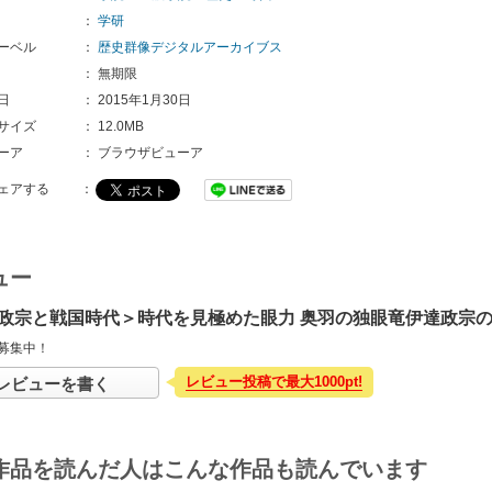
：
学研
ーベル
：
歴史群像デジタルアーカイブス
：
無期限
日
：
2015年1月30日
サイズ
：
12.0MB
ーア
：
ブラウザビューア
ェアする
：
ュー
政宗と戦国時代＞時代を見極めた眼力 奥羽の独眼竜伊達政宗
募集中！
レビュー投稿で最大1000pt!
レビューを書く
作品を読んだ人はこんな作品も読んでいます