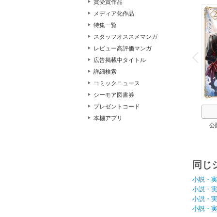
賞受賞作品
メディア化作品
特集一覧
スタッフオススメマンガ
o
レビュー高評価マンガ
v
P
r
e
i
u
広告掲載中タイトル
詳細検索
コミックニュース
シーモア図書券
プレゼントコード
本棚アプリ
公
同じ
小説・
小説・
小説・
小説・