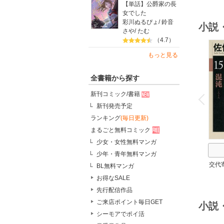
【単話】公爵家の長
女でした
彩川ぬるぴょ
/
鈴音
小説
さや
/
たむ
（4.7）
もっと見る
全書籍から探す
o
v
新刊コミック/書籍
P
r
e
i
u
新刊発売予定
ランキング
(毎日更新)
まるごと無料コミック
少女・女性無料マンガ
少年・青年無料マンガ
交代
BL無料マンガ
お得なSALE
先行配信作品
ご来店ポイント毎日GET
小説
シーモアでポイ活