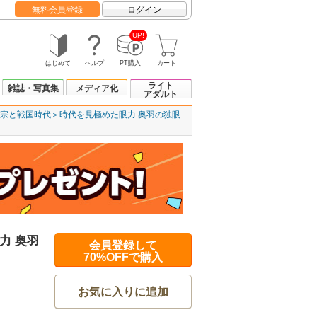
無料会員登録
ログイン
UP!
はじめて
ヘルプ
PT購入
カート
ライト
雑誌・写真集
メディア化
アダルト
宗と戦国時代＞時代を見極めた眼力 奥羽の独眼
力 奥羽
会員登録して
70%OFFで購入
お気に入りに追加