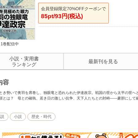
会員登録限定70%OFFクーポンで
85pt/93円(税込)
1巻配信中
小説・実用書
最新刊を見る
ランキング
内容
とき勢いで奥羽を席巻し、独眼竜と恐れられた伊達政宗。戦国の世から太平の世へ
涯とは？ 母との確執、若き日の激しい抗争、天下人たちとの対峙――豪胆にして
小説
小説
歴史・時代