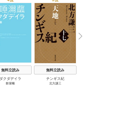
N
x
e
t
無料立読み
無料立読み
無料立読み
ダクダデイラ
チンギス紀
東京バンドワゴン
B-PR
餅屋蛾
北方謙三
小路幸也
Ｂ
ジャラ
ディ 
ブック