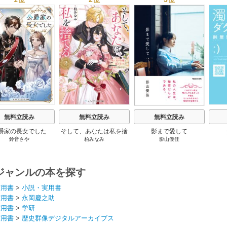
s
無料立読み
無料立読み
無料立読み
爵家の長女でした
そして、あなたは私を捨
影まで愛して
鈴音さや
柏みなみ
影山優佳
てる
ジャンルの本を探す
実用書
>
小説・実用書
実用書
>
永岡慶之助
実用書
>
学研
実用書
>
歴史群像デジタルアーカイブス