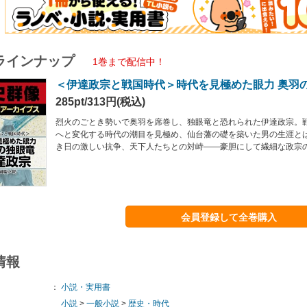
ラインナップ
1巻まで配信中！
＜伊達政宗と戦国時代＞時代を見極めた眼力 奥羽
285pt/313円(税込)
烈火のごとき勢いで奥羽を席巻し、独眼竜と恐れられた伊達政宗。
へと変化する時代の潮目を見極め、仙台藩の礎を築いた男の生涯と
き日の激しい抗争、天下人たちとの対峙――豪胆にして繊細な政宗
会員登録して全巻購入
情報
：
小説・実用書
小説
>
一般小説
>
歴史・時代